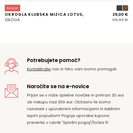
Akcija!
A
Iz
Tr
OKROGLA KLUBSKA MIZICA LOTUS,
29,00
€
K
ce
ce
ZALOGA
34,42
€
VE
je
je:
bil
29
34
Potrebujete pomoč?
Kontaktirajte
nas in hitro vam bomo pomagali.
Naročite se na e-novice
Prijavi se v naše spletne novičke in prihrani 30 eur
ob nakupu nad 300 eur. Občasno te bomo
razveseli z uporabnimi informacijami in kakšnim
lepim popustom! Pogoje uporabe kupona
preverite v rubriki "Splošni pogoji"/točka 5!