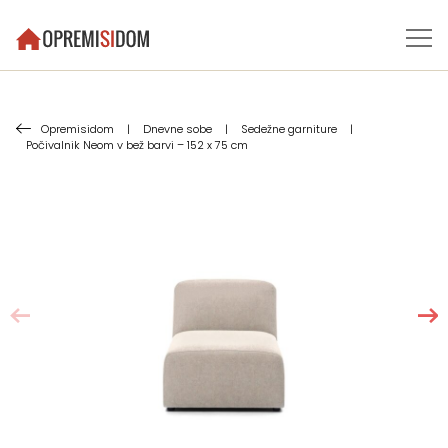
Opremisidom
|
Dnevne sobe
|
Sedežne garniture
|
Počivalnik Neom v bež barvi – 152 x 75 cm