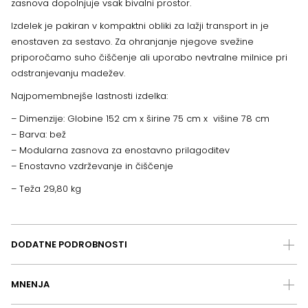
zasnova dopolnjuje vsak bivalni prostor.
Izdelek je pakiran v kompaktni obliki za lažji transport in je
enostaven za sestavo. Za ohranjanje njegove svežine
priporočamo suho čiščenje ali uporabo nevtralne milnice pri
odstranjevanju madežev.
Najpomembnejše lastnosti izdelka:
– Dimenzije: Globine 152 cm x širine 75 cm x višine 78 cm
– Barva: bež
– Modularna zasnova za enostavno prilagoditev
– Enostavno vzdrževanje in čiščenje
– Teža 29,80 kg
DODATNE PODROBNOSTI
MNENJA