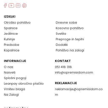
IZDELKI
Otroško pohištvo
Dnevne sobe
Spalnice
Kosovno pohištvo
Jedilnice
Svetila
Kuhinje
Preproge in tepihi
Predsobe
Dodatki
Kopalnice
Pohištvo na zalogi
INFORMACIJE
KONTAKT
O nas
051 418 318
Nasveti
info@opremisidom.com
Splošni pogoji
REKLAMACIJE
Leanpay obročno plačilo
Vrnitev blaga
reklamacije@
opremisidom.co
Na Zalogi
m