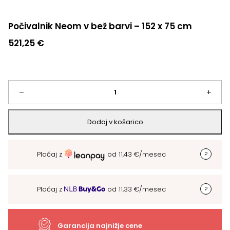
Počivalnik Neom v bež barvi – 152 x 75 cm
521,25
€
Počivalnik
–
+
Neom
Dodaj v košarico
v
Plačaj z
od
11,43
€
/mesec
bež
barvi
Plačaj z
od
11,33
€
/mesec
-
152
Garancija najnižje cene