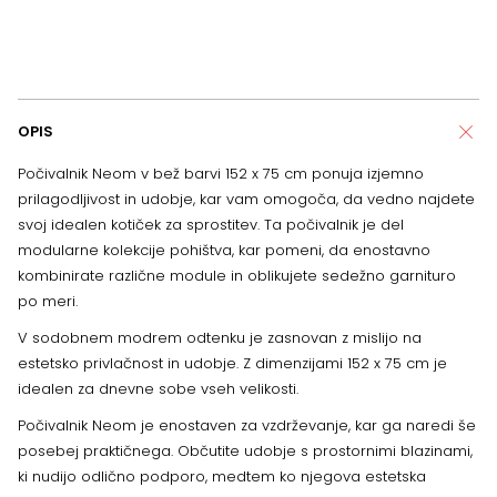
OPIS
Počivalnik Neom v bež barvi 152 x 75 cm ponuja izjemno
prilagodljivost in udobje, kar vam omogoča, da vedno najdete
svoj idealen kotiček za sprostitev. Ta počivalnik je del
modularne kolekcije pohištva, kar pomeni, da enostavno
kombinirate različne module in oblikujete sedežno garnituro
po meri.
V sodobnem modrem odtenku je zasnovan z mislijo na
estetsko privlačnost in udobje. Z dimenzijami 152 x 75 cm je
idealen za dnevne sobe vseh velikosti.
Počivalnik Neom je enostaven za vzdrževanje, kar ga naredi še
posebej praktičnega. Občutite udobje s prostornimi blazinami,
ki nudijo odlično podporo, medtem ko njegova estetska