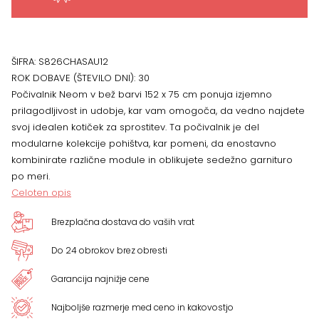
x
75
ŠIFRA:
S826CHASAU12
ROK DOBAVE (ŠTEVILO DNI):
30
cm
Počivalnik Neom v bež barvi 152 x 75 cm ponuja izjemno
prilagodljivost in udobje, kar vam omogoča, da vedno najdete
količina
svoj idealen kotiček za sprostitev. Ta počivalnik je del
modularne kolekcije pohištva, kar pomeni, da enostavno
kombinirate različne module in oblikujete sedežno garnituro
po meri.
Celoten opis
Brezplačna dostava do vaših vrat
Do 24 obrokov brez obresti
Garancija najnižje cene
Najboljše razmerje med ceno in kakovostjo