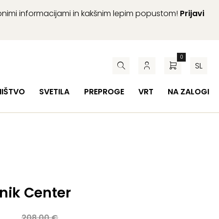
abnimi informacijami in kakšnim lepim popustom!
Prijavi
0
SL
HIŠTVO
SVETILA
PREPROGE
VRT
NA ZALOGI
nik Center
a
208,00
€