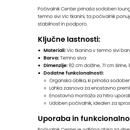
Počivalnik Center prinaša sodoben lounge 
temno sivi Vic tkanini, ta počivalnik p
stabilnost in podporo.
Ključne lastnosti:
Materiali:
Vic tkanina v temno sivi bar
Barva:
Temno siva
Dimenzije:
82 cm dolžine, 71 cm širine, 
Dodatne funkcionalnosti:
Organska oblika, ki prinaša sodoben 
Lahka zasnova za enostavno premi
Enostavna montaža za hitro upora
Udoben počivalnik, idealen za spros
Uporaba in funkcionalno
Počivalnik Center je odlična izbira za dnev