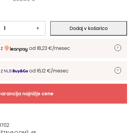
.
+
Dodaj v košarico
.
 z
od
18,23
€
/mesec
 z
od
16,12
€
/mesec
arancija najnižje cene
1702
ŠTEVILO DNI):
45