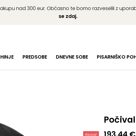
ob nakupu nad 300 eur. Občasno te bomo razveselili z upor
se zdaj.
HINJE
PREDSOBE
DNEVNE SOBE
PISARNIŠKO PO
Počival
Izvirna
Trenutn
193,44
€
Akcija!