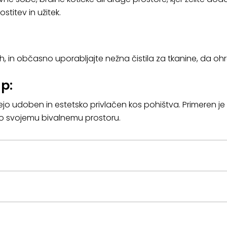
titev in užitek.
, in občasno uporabljajte nežna čistila za tkanine, da ohr
p:
iščejo udoben in estetsko privlačen kos pohištva. Primeren j
nco svojemu bivalnemu prostoru.