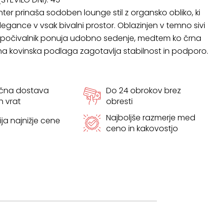
nter prinaša sodoben lounge stil z organsko obliko, ki
legance v vsak bivalni prostor. Oblazinjen v temno sivi
ta počivalnik ponuja udobno sedenje, medtem ko črna
na kovinska podlaga zagotavlja stabilnost in podporo.
ačna dostava
Do 24 obrokov brez
h vrat
obresti
Najboljše razmerje med
ja najnižje cene
ceno in kakovostjo