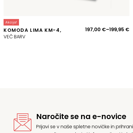
Akcija!
C
197,00
€
–
199,95
€
KOMODA LIMA KM-4,
r
VEČ BARV
o
1
d
1
Naročite se na e-novice
Prijavi se v naše spletne novičke in prih