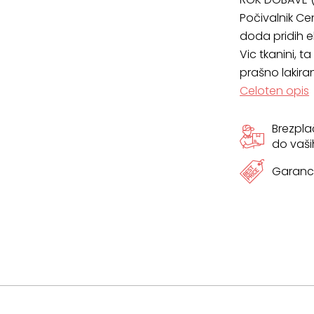
Počivalnik Ce
doda pridih e
Vic tkanini, 
prašno lakira
Celoten opis
Brezpl
do vaši
Garanci