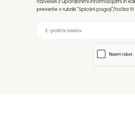
razveseli z uporabnimi informacijami in
preverite v rubriki "Splošni pogoji"/točka 5!