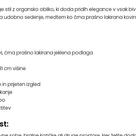
stil z organsko obliko, ki doda pridih elegance v vsak biva
onuja udobno sedenje, medtem ko črna prašno lakirana kov
vi, črna prašno lakirana jeklena podlaga
81 cm višine
in prijeten izgled
kanje
bo
titev
st:
ne sobe, bralne kotičke ali druge prostore, kjer želite doda