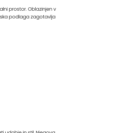
lni prostor. Oblazinjen v
inska podlaga zagotavlja
ti udobje in stil. Njegova