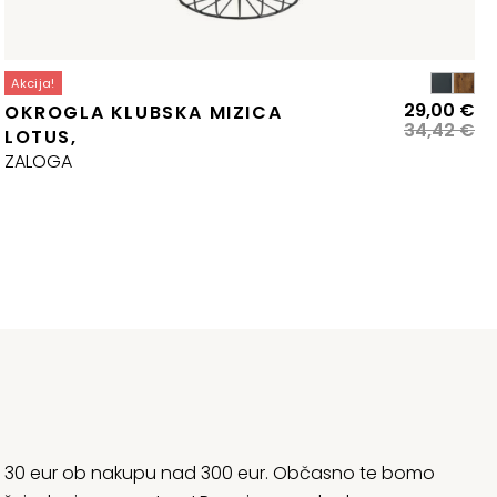
Akcija!
enovni
Iz
Tr
29,00
€
OKROGLA KLUBSKA MIZICA
azpon:
ce
ce
34,42
€
LOTUS,
d
je
je:
ZALOGA
97,00 €
bil
29
o
34
99,95 €
rani 30 eur ob nakupu nad 300 eur. Občasno te bomo