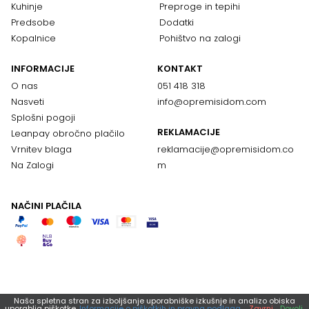
Kuhinje
Preproge in tepihi
Predsobe
Dodatki
Kopalnice
Pohištvo na zalogi
INFORMACIJE
KONTAKT
O nas
051 418 318
Nasveti
info@opremisidom.com
Splošni pogoji
REKLAMACIJE
Leanpay obročno plačilo
Vrnitev blaga
reklamacije@
opremisidom.co
Na Zalogi
m
NAČINI PLAČILA
Naša spletna stran za izboljšanje uporabniške izkušnje in analizo obiska
uporablja piškotke.
Informacije o piškotkih in pravna podlaga.
Zavrni
Dovoli.