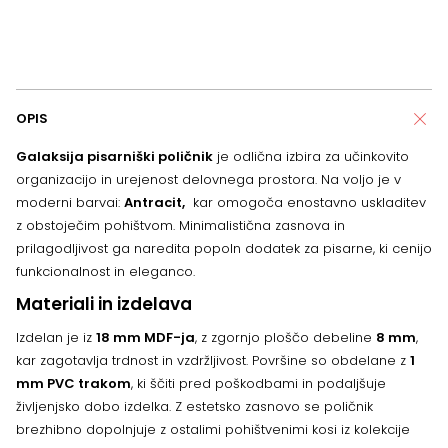
OPIS
Galaksija pisarniški poličnik
je odlična izbira za učinkovito
organizacijo in urejenost delovnega prostora. Na voljo je v
moderni barvai:
Antracit,
kar omogoča enostavno uskladitev
z obstoječim pohištvom. Minimalistična zasnova in
prilagodljivost ga naredita popoln dodatek za pisarne, ki cenijo
funkcionalnost in eleganco.
Materiali in izdelava
Izdelan je iz
18 mm MDF-ja
, z zgornjo ploščo debeline
8 mm
,
kar zagotavlja trdnost in vzdržljivost. Površine so obdelane z
1
mm PVC trakom
, ki ščiti pred poškodbami in podaljšuje
življenjsko dobo izdelka. Z estetsko zasnovo se poličnik
brezhibno dopolnjuje z ostalimi pohištvenimi kosi iz kolekcije