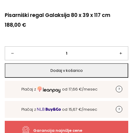
Pisarniški regal Galaksija 80 x 39 x 117 cm
188,00
€
Pisarniški
–
+
regal
Dodaj v košarico
Galaksija
Plačaj z
od
17,66
€
/mesec
80
x
Plačaj z
od
15,67
€
/mesec
39
x
Garancija najnižje cene