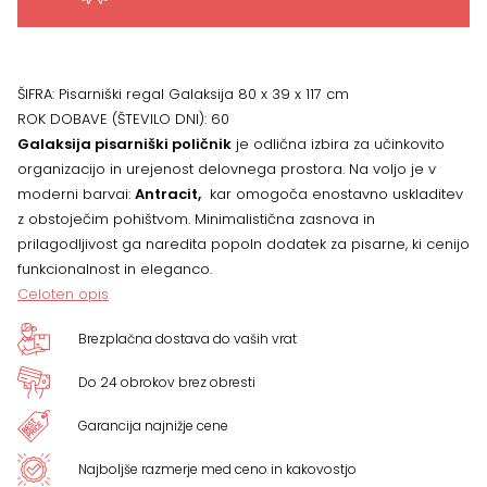
117
cm
ŠIFRA:
Pisarniški regal Galaksija 80 x 39 x 117 cm
ROK DOBAVE (ŠTEVILO DNI):
60
količina
Galaksija pisarniški poličnik
je odlična izbira za učinkovito
organizacijo in urejenost delovnega prostora. Na voljo je v
moderni barvai:
Antracit,
kar omogoča enostavno uskladitev
z obstoječim pohištvom. Minimalistična zasnova in
prilagodljivost ga naredita popoln dodatek za pisarne, ki cenijo
funkcionalnost in eleganco.
Celoten opis
Brezplačna dostava do vaših vrat
Do 24 obrokov brez obresti
Garancija najnižje cene
Najboljše razmerje med ceno in kakovostjo