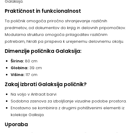
Galaksija.
Praktičnost in funkcionalnost
Ta poličnik omogoča priročno shranjevanje različnih
predmetov, od dokumentov do knjig in delovnih pripomočkov.
Modularna struktura omogoča prilagoditev različnim
potrebam, hkrati pa prispeva k urejenemu delovnemu okolju.
Dimenzije poličnika Galaksija:
Širina:
80 cm
Globina:
39 cm
Višina:
117 cm
Zakaj izbrati Galaksija poličnik?
Na voljo v Antracit barvi
Sodobna zasnova za izboljšanje vizualne podobe prostora.
Enostavno se kombinira z drugimi pohištvenimi elementi iz
kolekcije Galksija.
Uporaba