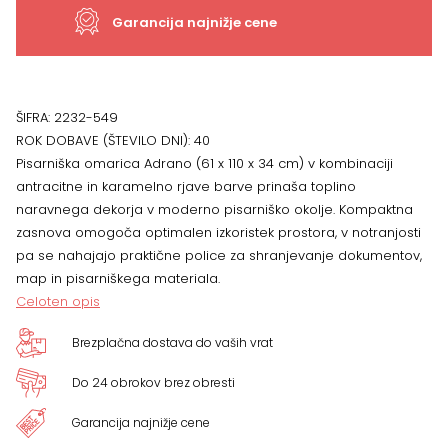
Garancija najnižje cene
ŠIFRA:
2232-549
ROK DOBAVE (ŠTEVILO DNI):
40
Pisarniška omarica Adrano (61 x 110 x 34 cm) v kombinaciji
antracitne in karamelno rjave barve prinaša toplino
naravnega dekorja v moderno pisarniško okolje. Kompaktna
zasnova omogoča optimalen izkoristek prostora, v notranjosti
pa se nahajajo praktične police za shranjevanje dokumentov,
map in pisarniškega materiala.
Celoten opis
Brezplačna dostava do vaših vrat
Do 24 obrokov brez obresti
Garancija najnižje cene