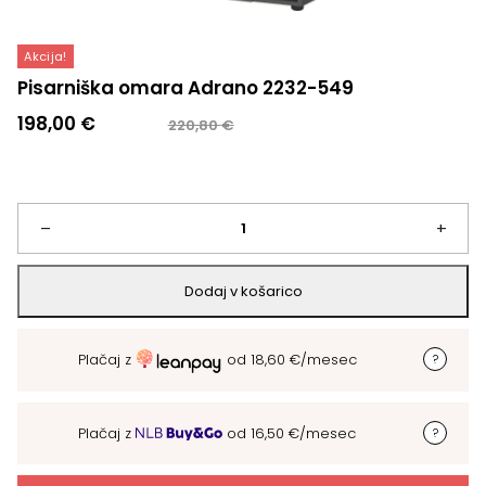
Akcija!
Pisarniška omara Adrano 2232-549
Izvirna
Trenutna
198,00
€
220,80
€
cena
cena
je
je:
bila:
198,00 €.
220,80 €.
Pisarniška
–
+
omara
Dodaj v košarico
Adrano
Plačaj z
od
18,60
€
/mesec
2232-
549
Plačaj z
od
16,50
€
/mesec
količina