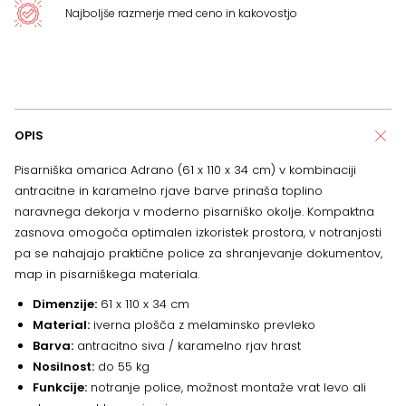
Najboljše razmerje med ceno in kakovostjo
OPIS
Pisarniška omarica Adrano (61 x 110 x 34 cm) v kombinaciji
antracitne in karamelno rjave barve prinaša toplino
naravnega dekorja v moderno pisarniško okolje. Kompaktna
zasnova omogoča optimalen izkoristek prostora, v notranjosti
pa se nahajajo praktične police za shranjevanje dokumentov,
map in pisarniškega materiala.
Dimenzije:
61 x 110 x 34 cm
Material:
iverna plošča z melaminsko prevleko
Barva:
antracitno siva / karamelno rjav hrast
Nosilnost:
do 55 kg
Funkcije:
notranje police, možnost montaže vrat levo ali