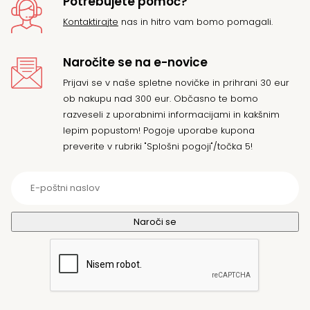
Potrebujete pomoč?
Kontaktirajte
nas in hitro vam bomo pomagali.
Naročite se na e-novice
Prijavi se v naše spletne novičke in prihrani 30 eur
ob nakupu nad 300 eur. Občasno te bomo
razveseli z uporabnimi informacijami in kakšnim
lepim popustom! Pogoje uporabe kupona
preverite v rubriki "Splošni pogoji"/točka 5!