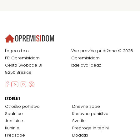
Lagea d.o.o.
Vse pravice pridržane © 2026
PE: Opremisidom
Opremisidom
Cesta Svobode 31
Izdelava
Ideaz
8250 Brežice
IZDELKI
Otroško pohištvo
Dnevne sobe
Spalnice
Kosovno pohištvo
Jedilnice
Svetila
Kuhinje
Preproge in tepihi
Predsobe
Dodatki