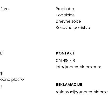
ištvo
Predsobe
Kopalnice
Dnevne sobe
Kosovno pohištvo
E
KONTAKT
051 418 318
info@opremisidom.com
ji
očno plačilo
REKLAMACIJE
a
reklamacije@
opremisidom