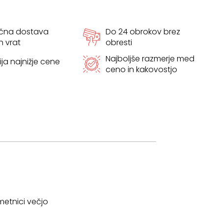
ačna dostava
Do 24 obrokov brez
h vrat
obresti
Najboljše razmerje med
ja najnižje cene
ceno in kakovostjo
metnici večjo