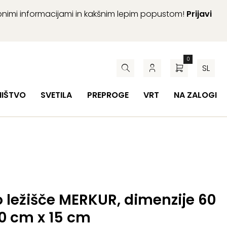
abnimi informacijami in kakšnim lepim popustom!
Prijavi
0
SL
HIŠTVO
SVETILA
PREPROGE
VRT
NA ZALOGI
 ležišče MERKUR, dimenzije 60
0 cm x 15 cm