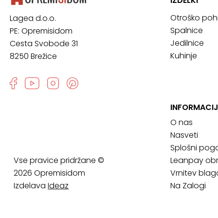
IZDELKI
Otroško poh
Lagea d.o.o.
Spalnice
PE: Opremisidom
Jedilnice
Cesta Svobode 31
Kuhinje
8250 Brežice
INFORMACIJ
O nas
Nasveti
Splošni pogo
Vse pravice pridržane ©
Leanpay obr
2026 Opremisidom
Vrnitev blag
Izdelava
Ideaz
Na Zalogi