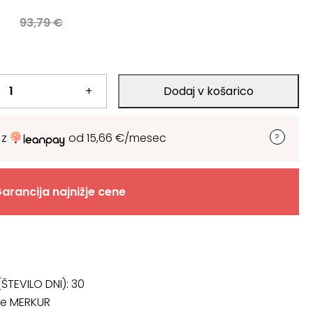
a
93,79
€
+
Dodaj v košarico
 z
od
15,66
€
/mesec
arancija najnižje cene
ŠTEVILO DNI):
30
če MERKUR