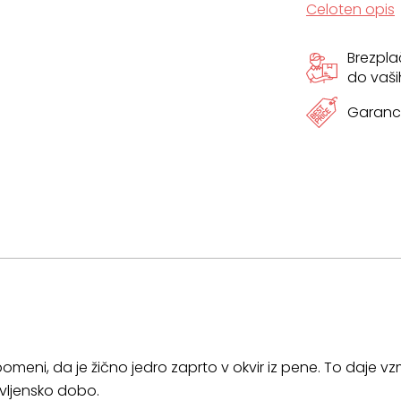
Celoten opis
cm
Brezpl
x
do vaši
15
Garanci
cm
količina
omeni, da je žično jedro zaprto v okvir iz pene. To daje vz
ivljensko dobo.