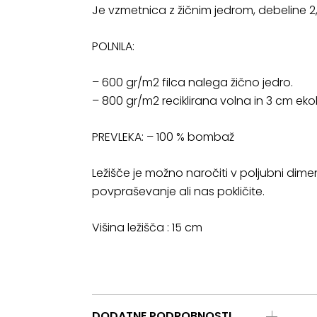
Je vzmetnica z žičnim jedrom, debeline 2
POLNILA:
– 600 gr/m2 filca nalega žično jedro.
– 800 gr/m2 reciklirana volna in 3 cm ek
PREVLEKA: – 100 % bombaž
Ležišče je možno naročiti v poljubni dim
povpraševanje ali nas pokličite.
Višina ležišča : 15 cm
DODATNE PODROBNOSTI