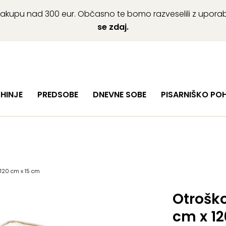
ob nakupu nad 300 eur. Občasno te bomo razveselili z upor
se zdaj.
HINJE
PREDSOBE
DNEVNE SOBE
PISARNIŠKO PO
 120 cm x 15 cm
Otroško
cm x 12