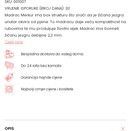
SKU:
001007
VRIJEME ISPORUKE (BROJ DANA):
30
x
Madrac Merkur ima box strukturu što znači da je žičana jezgra
unutar okvira od pjene. To madracu daje veću kompaktnost na
120
rubovima te mu produljuje životni vijek. Madrac ima bonnell
žičanu jezgru debljine 2,2 mm.
cm
Cijeli opis
x
Besplatna dostava do vašeg doma
15
Do 24 rata bez kamata
cm
Garancija najniže cijene
količina
Najbolji omjer cijene i kvalitete
OPIS