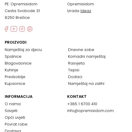
PE: Opremisidom
Opremisidom
Cesta Svobode 31
Izrada
Ideaz
8250 Brežice
PROIZVODI
Namještaj za djecu
Dnevne sobe
Spalnice
Komadni namještaj
Blagovaonice
Rasvjeta
Kuhinje
Tepisi
Predsoblje
Dodaci
Kupaonice
Namještaj na zalihi
INFORMACIJA
KONTAKT
O nama
+385 1 6700 410
Savjeti
info@opremisidom.com
Opći uvjeti
Povrat robe
Dostava