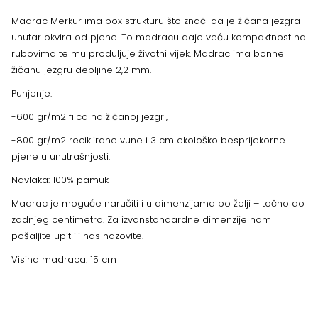
Madrac Merkur ima box strukturu što znači da je žičana jezgra
unutar okvira od pjene. To madracu daje veću kompaktnost na
rubovima te mu produljuje životni vijek. Madrac ima bonnell
žičanu jezgru debljine 2,2 mm.
Punjenje:
-600 gr/m2 filca na žičanoj jezgri,
-800 gr/m2 reciklirane vune i 3 cm ekološko besprijekorne
pjene u unutrašnjosti.
Navlaka: 100% pamuk
Madrac je moguće naručiti i u dimenzijama po želji – točno do
zadnjeg centimetra. Za izvanstandardne dimenzije nam
pošaljite upit ili nas nazovite.
Visina madraca: 15 cm