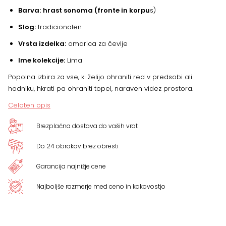
Barva:
hrast sonoma (fronte in korpu
s)
Slog:
tradicionalen
Vrsta izdelka:
omarica za čevlje
Ime kolekcije:
Lima
Popolna izbira za vse, ki želijo ohraniti red v predsobi ali
hodniku, hkrati pa ohraniti topel, naraven videz prostora.
Celoten opis
Brezplačna dostava do vaših vrat
Do 24 obrokov brez obresti
Garancija najnižje cene
Najboljše razmerje med ceno in kakovostjo