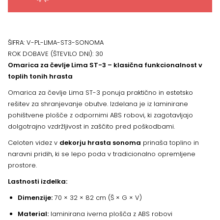
hrast
količina
ŠIFRA:
V-PL-LIMA-ST3-SONOMA
ROK DOBAVE (ŠTEVILO DNI):
30
Omarica za čevlje Lima ST-3 – klasična funkcionalnost v
toplih tonih hrasta
Omarica za čevlje Lima ST-3 ponuja praktično in estetsko
rešitev za shranjevanje obutve. Izdelana je iz laminirane
pohištvene plošče z odpornimi ABS robovi, ki zagotavljajo
dolgotrajno vzdržljivost in zaščito pred poškodbami.
Celoten videz v
dekorju hrasta sonoma
prinaša toplino in
naravni pridih, ki se lepo poda v tradicionalno opremljene
prostore.
Lastnosti izdelka:
Dimenzije:
70 × 32 × 82 cm (Š × G × V)
Material:
laminirana iverna plošča z ABS robovi