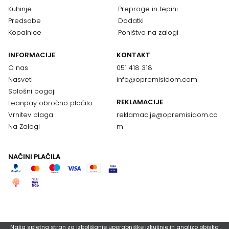
Kuhinje
Preproge in tepihi
Predsobe
Dodatki
Kopalnice
Pohištvo na zalogi
INFORMACIJE
KONTAKT
O nas
051 418 318
Nasveti
info@opremisidom.com
Splošni pogoji
REKLAMACIJE
Leanpay obročno plačilo
Vrnitev blaga
reklamacije@
opremisidom.co
Na Zalogi
m
NAČINI PLAČILA
Naša spletna stran za izboljšanje uporabniške izkušnje in analizo obiska