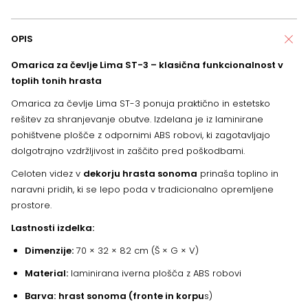
OPIS
Omarica za čevlje Lima ST-3 – klasična funkcionalnost v
toplih tonih hrasta
Omarica za čevlje Lima ST-3 ponuja praktično in estetsko
rešitev za shranjevanje obutve. Izdelana je iz laminirane
pohištvene plošče z odpornimi ABS robovi, ki zagotavljajo
dolgotrajno vzdržljivost in zaščito pred poškodbami.
Celoten videz v
dekorju hrasta sonoma
prinaša toplino in
naravni pridih, ki se lepo poda v tradicionalno opremljene
prostore.
Lastnosti izdelka:
Dimenzije:
70 × 32 × 82 cm (Š × G × V)
Material:
laminirana iverna plošča z ABS robovi
Barva:
hrast sonoma (fronte in korpu
s)