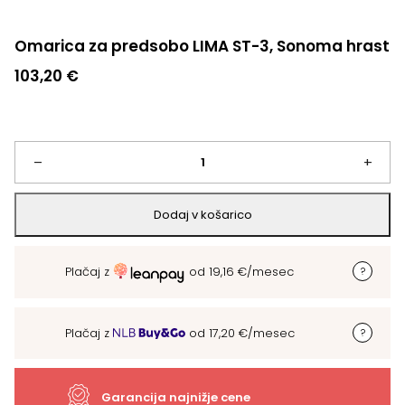
Omarica za predsobo LIMA ST-3, Sonoma hrast
103,20
€
Omarica
–
+
za
Dodaj v košarico
predsobo
Plačaj z
od
19,16
€
/mesec
LIMA
ST-
Plačaj z
od
17,20
€
/mesec
3,
Sonoma
Garancija najnižje cene