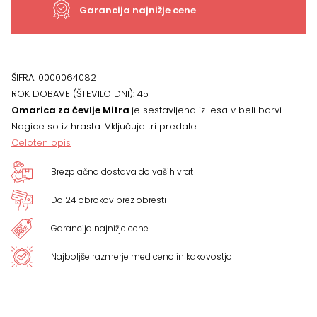
x
Garancija najnižje cene
30
x
ŠIFRA:
0000064082
ROK DOBAVE (ŠTEVILO DNI):
45
132
Omarica za čevlje Mitra
je sestavljena iz lesa v beli barvi.
Nogice so iz hrasta. Vključuje tri predale.
cm,
Celoten opis
BELA
Brezplačna dostava do vaših vrat
količina
Do 24 obrokov brez obresti
Garancija najnižje cene
Najboljše razmerje med ceno in kakovostjo