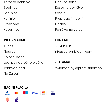
Otroško pohištvo
Dnevne sobe
Spalnice
Kosovno pohištvo
Jedilnice
Svetila
Kuhinje
Preproge in tepihi
Predsobe
Dodatki
Kopalnice
Pohištvo na zalogi
INFORMACIJE
KONTAKT
O nas
051 418 318
Nasveti
info@opremisidom.com
Splošni pogoji
REKLAMACIJE
Leanpay obročno plačilo
Vrnitev blaga
reklamacije@
opremisidom.co
Na Zalogi
m
NAČINI PLAČILA