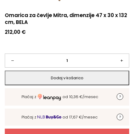
Omarica za čevlje Mitra, dimenzije 47 x 30 x 132
cm, BELA
212,00
€
Omarica
–
+
za
Dodaj v košarico
čevlje
Plačaj z
od
10,36
€
/mesec
Mitra,
dimenzije
Plačaj z
od
17,67
€
/mesec
47