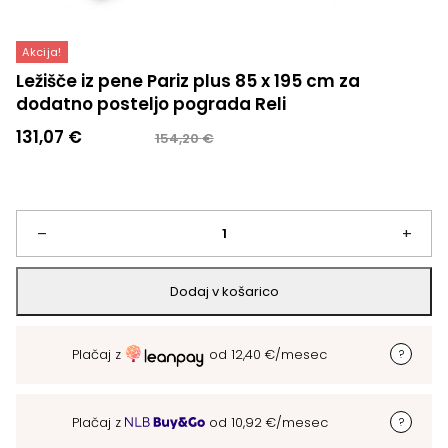
Akcija!
Ležišče iz pene Pariz plus 85 x 195 cm za
dodatno posteljo pograda Reli
Izvirna
Trenutna
131,07
€
154,20
€
cena
cena
je
je:
bila:
131,07 €.
154,20 €.
Ležišče
–
+
iz
Dodaj v košarico
pene
Plačaj z
od
12,40
€
/mesec
Pariz
plus
Plačaj z
od
10,92
€
/mesec
85