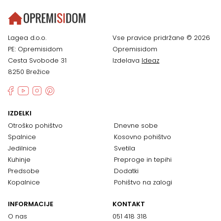
Lagea d.o.o.
Vse pravice pridržane © 2026
PE: Opremisidom
Opremisidom
Cesta Svobode 31
Izdelava
Ideaz
8250 Brežice
IZDELKI
Otroško pohištvo
Dnevne sobe
Spalnice
Kosovno pohištvo
Jedilnice
Svetila
Kuhinje
Preproge in tepihi
Predsobe
Dodatki
Kopalnice
Pohištvo na zalogi
INFORMACIJE
KONTAKT
O nas
051 418 318