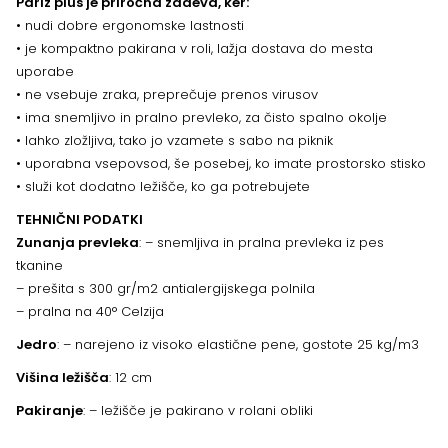
Pariz plus je priročna zadeva, ker:
• nudi dobre ergonomske lastnosti
• je kompaktno pakirana v roli, lažja dostava do mesta
uporabe
• ne vsebuje zraka, preprečuje prenos virusov
• ima snemljivo in pralno prevleko, za čisto spalno okolje
• lahko zložljiva, tako jo vzamete s sabo na piknik
• uporabna vsepovsod, še posebej, ko imate prostorsko stisko
• služi kot dodatno ležišče, ko ga potrebujete
TEHNIČNI PODATKI
Zunanja prevleka
: – snemljiva in pralna prevleka iz pes
tkanine
– prešita s 300 gr/m2 antialergijskega polnila
– pralna na 40° Celzija
Jedro
: – narejeno iz visoko elastične pene, gostote 25 kg/m3
Višina ležišča
: 12 cm
Pakiranje
: – ležišče je pakirano v rolani obliki