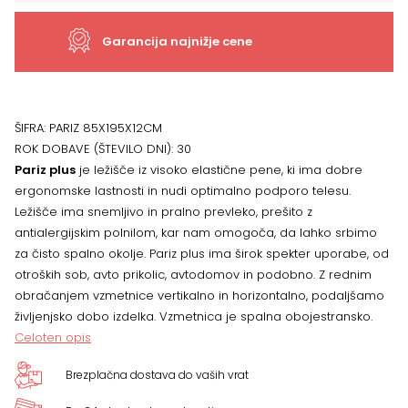
x
Garancija najnižje cene
195
cm
ŠIFRA:
PARIZ 85X195X12CM
ROK DOBAVE (ŠTEVILO DNI):
30
za
Pariz plus
je ležišče iz visoko elastične pene, ki ima dobre
ergonomske lastnosti in nudi optimalno podporo telesu.
dodatno
Ležišče ima snemljivo in pralno prevleko, prešito z
antialergijskim polnilom, kar nam omogoča, da lahko srbimo
posteljo
za čisto spalno okolje. Pariz plus ima širok spekter uporabe, od
pograda
otroških sob, avto prikolic, avtodomov in podobno. Z rednim
obračanjem vzmetnice vertikalno in horizontalno, podaljšamo
Reli
življenjsko dobo izdelka. Vzmetnica je spalna obojestransko.
Celoten opis
količina
Brezplačna dostava do vaših vrat