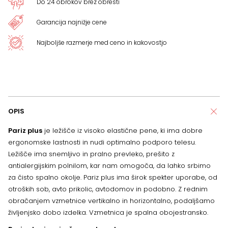
Do 24 obrokov brez obresti
Garancija najnižje cene
Najboljše razmerje med ceno in kakovostjo
OPIS
Pariz plus
je ležišče iz visoko elastične pene, ki ima dobre
ergonomske lastnosti in nudi optimalno podporo telesu.
Ležišče ima snemljivo in pralno prevleko, prešito z
antialergijskim polnilom, kar nam omogoča, da lahko srbimo
za čisto spalno okolje. Pariz plus ima širok spekter uporabe, od
otroških sob, avto prikolic, avtodomov in podobno. Z rednim
obračanjem vzmetnice vertikalno in horizontalno, podaljšamo
življenjsko dobo izdelka. Vzmetnica je spalna obojestransko.