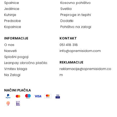
Spalnice
Kosovno pohištvo
Jedilnice
Svetila
Kuhinje
Preproge in tepihi
Predsobe
Dodatki
Kopalnice
Pohištvo na zalogi
INFORMACIJE
KONTAKT
O nas
051 418 318
Nasveti
info@opremisidom.com
Splošni pogoji
REKLAMACIJE
Leanpay obročno plačilo
Vrnitev blaga
reklamacije@
opremisidom.co
Na Zalogi
m
NAČINI PLAČILA