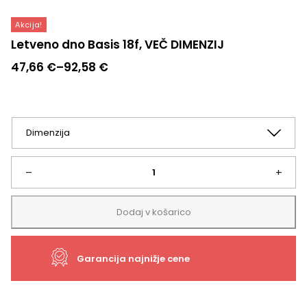
Akcija!
Letveno dno Basis 18f, VEČ DIMENZIJ
Cenovni
47,66
€
–
92,58
€
razpon:
od
47,66 €
do
92,58 €
Letveno
–
+
dno
Dodaj v košarico
Basis
Garancija najnižje cene
18f,
VEČ