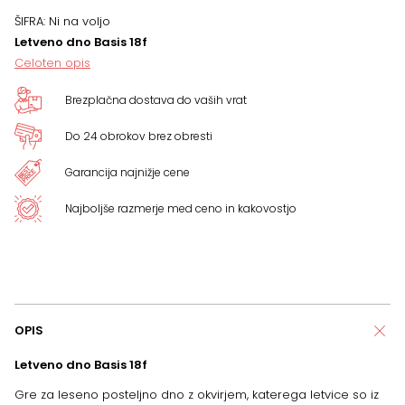
DIMENZIJ
ŠIFRA:
Ni na voljo
Letveno dno Basis 18f
količina
Celoten opis
Brezplačna dostava do vaših vrat
Do 24 obrokov brez obresti
Garancija najnižje cene
Najboljše razmerje med ceno in kakovostjo
OPIS
Letveno dno Basis 18f
Gre za leseno posteljno dno z okvirjem, katerega letvice so iz