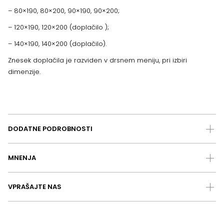
– 80×190, 80×200, 90×190, 90×200;
– 120×190, 120×200 (doplačilo );
– 140×190, 140×200 (doplačilo).
Znesek doplačila je razviden v drsnem meniju, pri izbiri
dimenzije.
DODATNE PODROBNOSTI
MNENJA
VPRAŠAJTE NAS