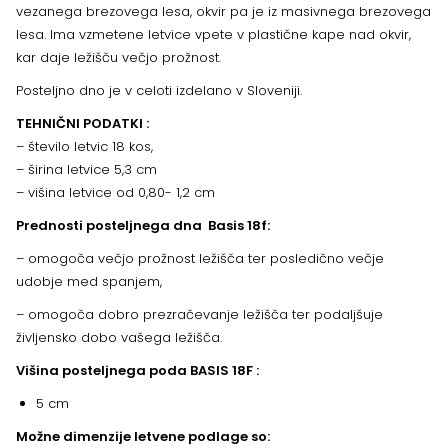
vezanega brezovega lesa, okvir pa je iz masivnega brezovega
lesa. Ima vzmetene letvice vpete v plastične kape nad okvir,
kar daje ležišču večjo prožnost.
Posteljno dno je v celoti izdelano v Sloveniji.
TEHNIČNI PODATKI :
– število letvic 18 kos,
– širina letvice 5,3 cm
– višina letvice od 0,80- 1,2 cm
Prednosti posteljnega dna Basis 18f:
– omogoča večjo prožnost ležišča ter posledično večje
udobje med spanjem,
– omogoča dobro prezračevanje ležišča ter podaljšuje
življensko dobo vašega ležišča.
Višina posteljnega poda BASIS 18F :
5 cm
Možne dimenzije letvene podlage so: