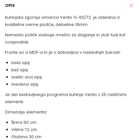
OPIS
Kuhinjska zgornja omarica Vento G-60/72
je izdelana iz
kvalitetne iverne plošče, debeline 16mm.
Namesto poličk vsebuje mrežici za zlaganje in služi tudi kot
ocejevalnik.
Fronte so iz MDF-a in je v dobavljiva v naslednjih barvah:
bela sijaj
bež sijaj
svetlo siva sijaj
medena sijaj
Je del sestavljivega programa kuhinje Vento z 25 različnimi
elementi.
Dimenzije elementa:
Širina 60 cm
Višina 72 cm
Globina 30 cm