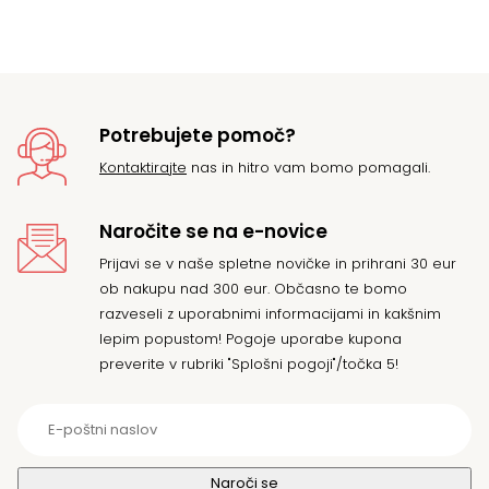
je
je:
bil
49
64
Potrebujete pomoč?
Kontaktirajte
nas in hitro vam bomo pomagali.
Naročite se na e-novice
Prijavi se v naše spletne novičke in prihrani 30 eur
ob nakupu nad 300 eur. Občasno te bomo
razveseli z uporabnimi informacijami in kakšnim
lepim popustom! Pogoje uporabe kupona
preverite v rubriki "Splošni pogoji"/točka 5!