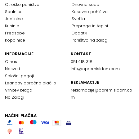
Otroško pohištvo
Dnevne sobe
Spalnice
Kosovno pohištvo
Jedilnice
Svetila
Kuhinje
Preproge in tepihi
Predsobe
Dodatki
Kopalnice
Pohištvo na zalogi
INFORMACIJE
KONTAKT
O nas
051 418 318
Nasveti
info@opremisidom.com
Splošni pogoji
REKLAMACIJE
Leanpay obročno plačilo
Vrnitev blaga
reklamacije@
opremisidom.co
Na Zalogi
m
NAČINI PLAČILA