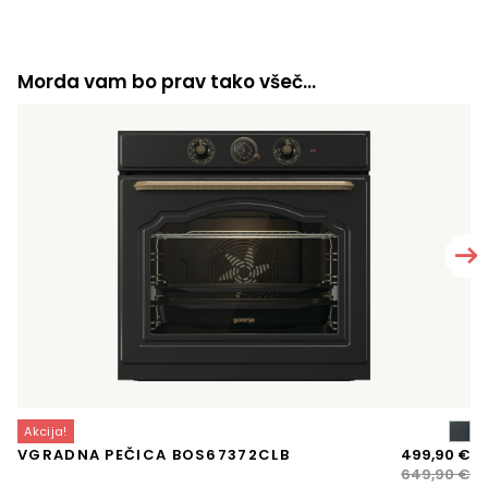
Morda vam bo prav tako všeč…
Akcija!
A
Iz
Tr
VGRADNA PEČICA BOS67372CLB
499,90
€
K
ce
ce
649,90
€
Z