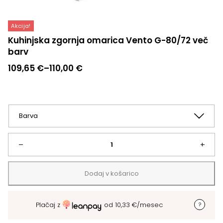
Akcija!
Kuhinjska zgornja omarica Vento G-80/72 več
barv
Cenovni
109,65
€
–
110,00
€
razpon:
od
109,65 €
do
110,00 €
Kuhinjska
–
+
zgornja
Dodaj v košarico
omarica
Plačaj z
od
10,33
€
/mesec
Vento