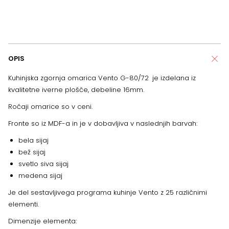
OPIS
Kuhinjska zgornja omarica Vento G-80/72
je izdelana iz
kvalitetne iverne plošče, debeline 16mm.
Ročaji omarice so v ceni.
Fronte so iz MDF-a in je v dobavljiva v naslednjih barvah:
bela sijaj
bež sijaj
svetlo siva sijaj
medena sijaj
Je del sestavljivega programa kuhinje Vento z 25 različnimi
elementi.
Dimenzije elementa: