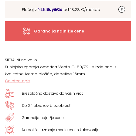
G-
Plačaj z
od
18,28
€
/mesec
80/72
več
Garancija najnižje cene
barv
količina
ŠIFRA:
Ni na voljo
Kuhinjska zgornja omarica Vento G-80/72
je izdelana iz
kvalitetne iverne plošče, debeline 16mm.
Celoten opis
Brezplačna dostava do vaših vrat
Do 24 obrokov brez obresti
Garancija najnižje cene
Najboljše razmerje med ceno in kakovostjo