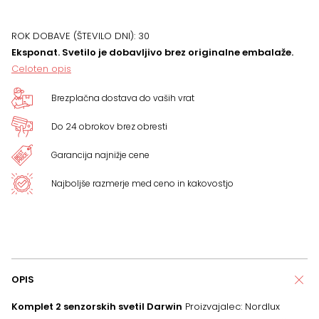
ROK DOBAVE (ŠTEVILO DNI):
30
Eksponat. Svetilo je dobavljivo brez originalne embalaže.
Celoten opis
Brezplačna dostava do vaših vrat
Do 24 obrokov brez obresti
Garancija najnižje cene
Najboljše razmerje med ceno in kakovostjo
OPIS
Komplet 2 senzorskih svetil Darwin
Proizvajalec: Nordlux