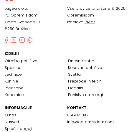
Lagea d.o.o.
Vse pravice pridržane © 2026
PE: Opremisidom
Opremisidom
Cesta Svobode 31
Izdelava
Ideaz
8250 Brežice
IZDELKI
Otroško pohištvo
Dnevne sobe
Spalnice
Kosovno pohištvo
Jedilnice
Svetila
Kuhinje
Preproge in tepihi
Predsobe
Dodatki
Kopalnice
Pohištvo na zalogi
INFORMACIJE
KONTAKT
O nas
051 418 318
Nasveti
info@opremisidom.com
Splošni pogoji