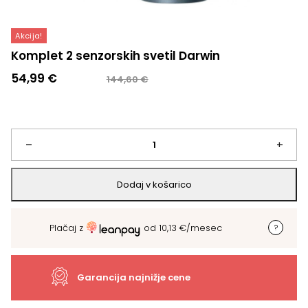
Akcija!
Komplet 2 senzorskih svetil Darwin
Izvirna
Trenutna
54,99
€
144,60
€
cena
cena
je
je:
bila:
54,99 €.
144,60 €.
Komplet
–
+
2
Dodaj v košarico
senzorskih
Plačaj z
od
10,13
€
/mesec
svetil
Darwin
Garancija najnižje cene
količina