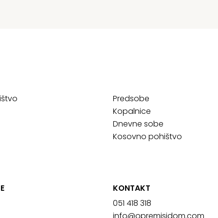
ištvo
Predsobe
Kopalnice
Dnevne sobe
Kosovno pohištvo
E
KONTAKT
051 418 318
info@opremisidom.com