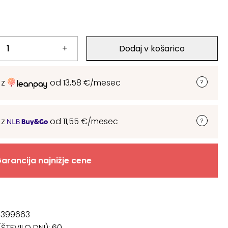
+
Dodaj v košarico
 z
od
13,58
€
/mesec
 z
od
11,55
€
/mesec
arancija najnižje cene
8399663
ŠTEVILO DNI):
60