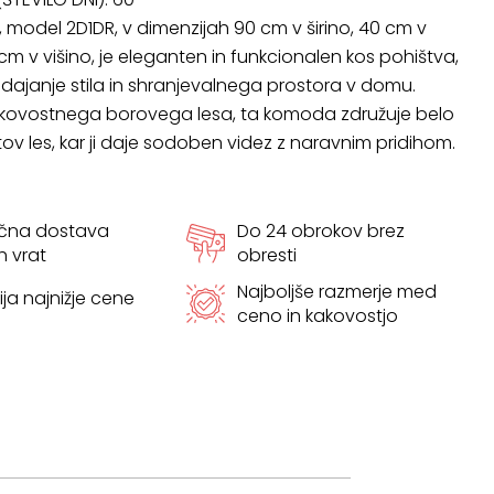
 model 2D1DR, v dimenzijah 90 cm v širino, 40 cm v
 cm v višino, je eleganten in funkcionalen kos pohištva,
dajanje stila in shranjevalnega prostora v domu.
kakovostnega borovega lesa, ta komoda združuje belo
tov les, kar ji daje sodoben videz z naravnim pridihom.
ačna dostava
Do 24 obrokov brez
h vrat
obresti
Najboljše razmerje med
ja najnižje cene
ceno in kakovostjo