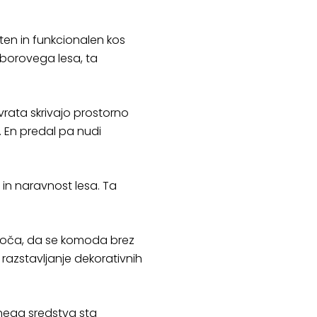
nten in funkcionalen kos
 borovega lesa, ta
vrata skrivajo prostorno
e. En predal pa nudi
in naravnost lesa. Ta
omogoča, da se komoda brez
n razstavljanje dekorativnih
lnega sredstva sta