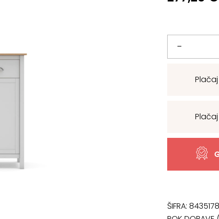
Komoda
–
Misti
Plačaj
količina
Plačaj
G
ŠIFRA:
843517
ROK DOBAVE (