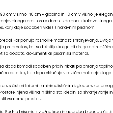
0 cm v širino, 40 cm v globino in 110 cm v višino, je elega
shranjevalnega prostora v domu. Izdelana iz kakovostnega
s, kar ji daje sodoben videz z naravnim pridihom.
predal, kar ponuja raznolike možnosti shranjevanja. Dvoja 
h predmetov, kot so tekstilije, knjige ali druge potrebščin
so dodatki, dokumenti ali pisarniški material.
sa doda komodi sodoben pridih, hkrati pa ohranja toplino 
o estetiko, ki se lepo vključuje v različne notranje sloge.
ciran, s čistimi linijami in minimalističnim izgledom, kar 
ostore. Njena višina in širina sta idealni za shranjevanje i
stil vsakemu prostoru.
e. Redno brisanje z vlažno krpo in uporaba blagega čisti