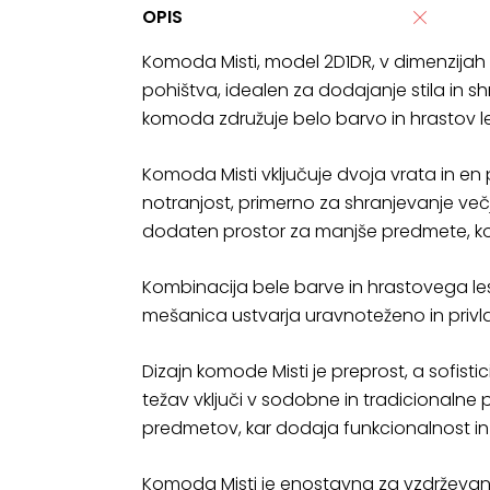
OPIS
Komoda Misti, model 2D1DR, v dimenzijah 9
pohištva, idealen za dodajanje stila in 
komoda združuje belo barvo in hrastov le
Komoda Misti vključuje dvoja vrata in en 
notranjost, primerno za shranjevanje večji
dodaten prostor za manjše predmete, kot 
Kombinacija bele barve in hrastovega le
mešanica ustvarja uravnoteženo in privlačn
Dizajn komode Misti je preprost, a sofisti
težav vključi v sodobne in tradicionalne pr
predmetov, kar dodaja funkcionalnost in 
Komoda Misti je enostavna za vzdrževanj