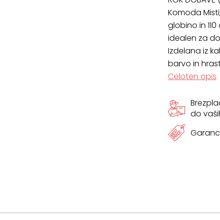
Komoda Misti,
globino in 110
idealen za do
Izdelana iz 
barvo in hras
Celoten opis
Brezpl
do vaši
Garanci