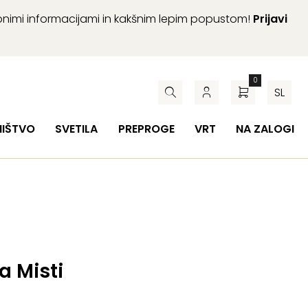
abnimi informacijami in kakšnim lepim popustom!
Prijavi
0
SL
HIŠTVO
SVETILA
PREPROGE
VRT
NA ZALOGI
 Misti