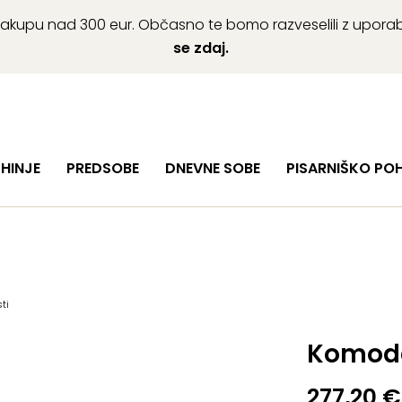
ob nakupu nad 300 eur. Občasno te bomo razveselili z upor
se zdaj.
HINJE
PREDSOBE
DNEVNE SOBE
PISARNIŠKO PO
ti
Komoda
277,20
€