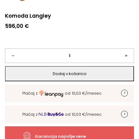
Komoda Langley
596,00
€
Komoda
–
+
Langley
Dodaj v košarico
količina
Plačaj z
od
10,03
€
/mesec
Plačaj z
od
10,03
€
/mesec
Garancija najnižje cene