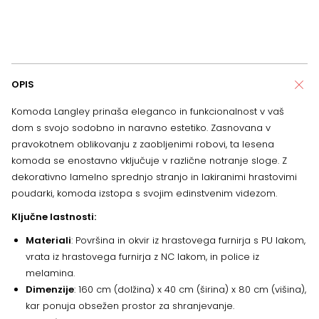
OPIS
Komoda Langley prinaša eleganco in funkcionalnost v vaš
dom s svojo sodobno in naravno estetiko. Zasnovana v
pravokotnem oblikovanju z zaobljenimi robovi, ta lesena
komoda se enostavno vključuje v različne notranje sloge. Z
dekorativno lamelno sprednjo stranjo in lakiranimi hrastovimi
poudarki, komoda izstopa s svojim edinstvenim videzom.
Ključne lastnosti:
Materiali
: Površina in okvir iz hrastovega furnirja s PU lakom,
vrata iz hrastovega furnirja z NC lakom, in police iz
melamina.
Dimenzije
: 160 cm (dolžina) x 40 cm (širina) x 80 cm (višina),
kar ponuja obsežen prostor za shranjevanje.