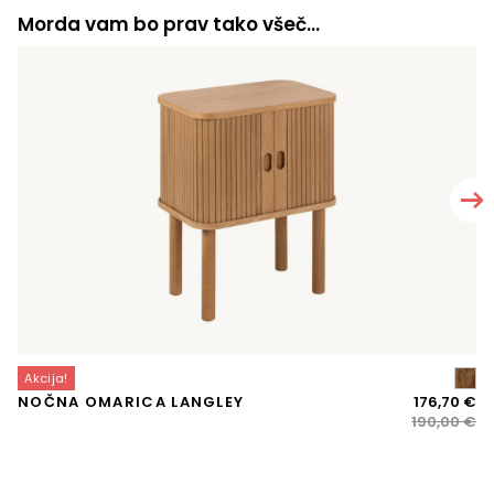
Morda vam bo prav tako všeč…
Akcija!
K
Iz
Tr
NOČNA OMARICA LANGLEY
176,70
€
ce
ce
190,00
€
je
je:
bil
17
19