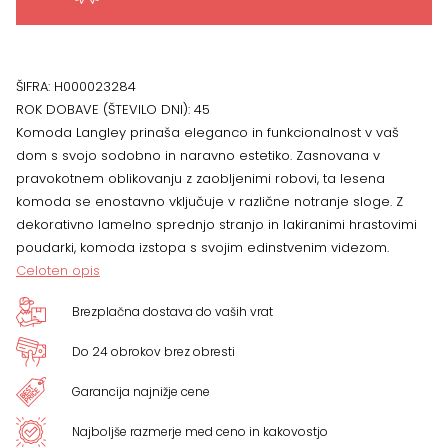
ŠIFRA:
H000023284
ROK DOBAVE (ŠTEVILO DNI):
45
Komoda Langley prinaša eleganco in funkcionalnost v vaš
dom s svojo sodobno in naravno estetiko. Zasnovana v
pravokotnem oblikovanju z zaobljenimi robovi, ta lesena
komoda se enostavno vključuje v različne notranje sloge. Z
dekorativno lamelno sprednjo stranjo in lakiranimi hrastovimi
poudarki, komoda izstopa s svojim edinstvenim videzom.
Celoten opis
Brezplačna dostava do vaših vrat
Do 24 obrokov brez obresti
Garancija najnižje cene
Najboljše razmerje med ceno in kakovostjo