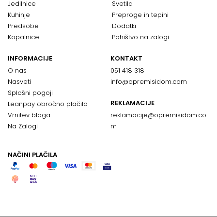
Jedilnice
Svetila
Kuhinje
Preproge in tepihi
Predsobe
Dodatki
Kopalnice
Pohištvo na zalogi
INFORMACIJE
KONTAKT
O nas
051 418 318
Nasveti
info@opremisidom.com
Splošni pogoji
REKLAMACIJE
Leanpay obročno plačilo
Vrnitev blaga
reklamacije@
opremisidom.co
Na Zalogi
m
NAČINI PLAČILA