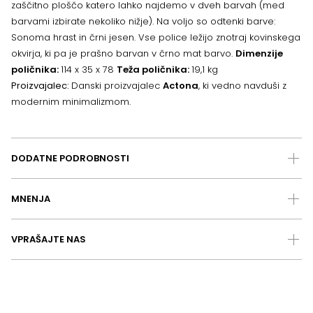
zaščitno ploščo katero lahko najdemo v dveh barvah (med
barvami izbirate nekoliko nižje). Na voljo so odtenki barve:
Sonoma hrast in črni jesen. Vse police ležijo znotraj kovinskega
okvirja, ki pa je prašno barvan v črno mat barvo.
Dimenzije
poličnika:
114 x 35 x 78
Teža poličnika:
19,1 kg
Proizvajalec:
Danski proizvajalec
Actona
, ki vedno navduši z
modernim minimalizmom.
DODATNE PODROBNOSTI
MNENJA
VPRAŠAJTE NAS