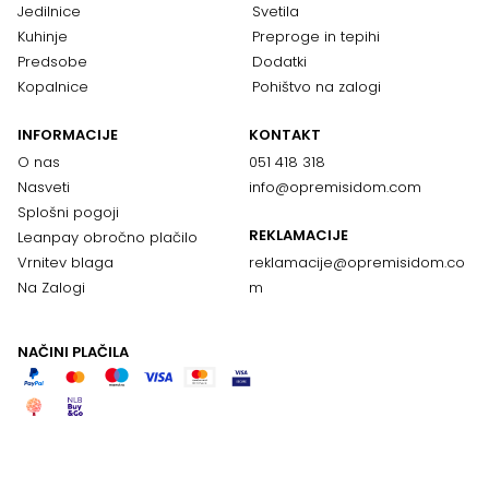
Jedilnice
Svetila
Kuhinje
Preproge in tepihi
Predsobe
Dodatki
Kopalnice
Pohištvo na zalogi
INFORMACIJE
KONTAKT
O nas
051 418 318
Nasveti
info@opremisidom.com
Splošni pogoji
REKLAMACIJE
Leanpay obročno plačilo
Vrnitev blaga
reklamacije@
opremisidom.co
Na Zalogi
m
NAČINI PLAČILA