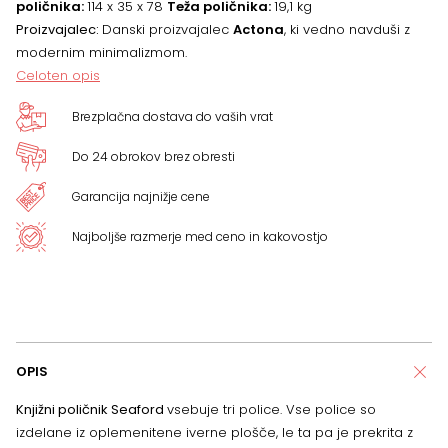
poličnika:
114 x 35 x 78
Teža poličnika:
19,1 kg
Proizvajalec:
Danski proizvajalec
Actona
, ki vedno navduši z
modernim minimalizmom.
Celoten opis
Brezplačna dostava do vaših vrat
Do 24 obrokov brez obresti
Garancija najnižje cene
Najboljše razmerje med ceno in kakovostjo
OPIS
Knjižni poličnik Seaford
vsebuje tri police. Vse police so
izdelane iz oplemenitene iverne plošče, le ta pa je prekrita z