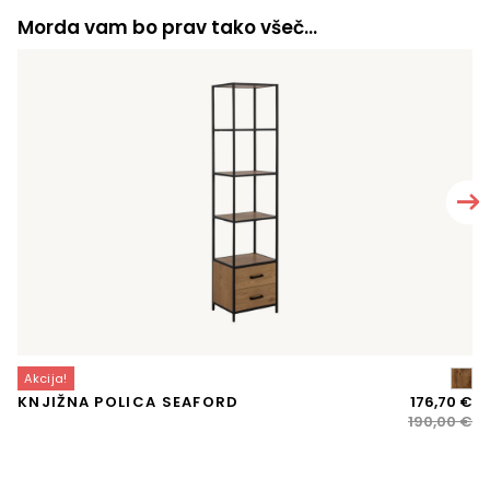
Morda vam bo prav tako všeč…
Akcija!
A
Iz
Tr
KNJIŽNA POLICA SEAFORD
176,70
€
S
ce
ce
190,00
€
je
je:
bil
17
19