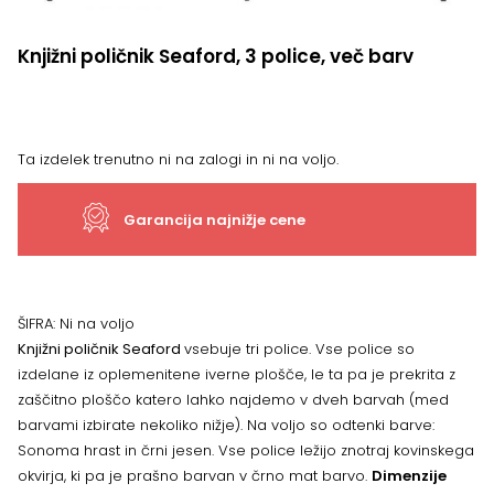
Knjižni poličnik Seaford, 3 police, več barv
Ta izdelek trenutno ni na zalogi in ni na voljo.
Garancija najnižje cene
ŠIFRA:
Ni na voljo
Knjižni poličnik Seaford
vsebuje tri police. Vse police so
izdelane iz oplemenitene iverne plošče, le ta pa je prekrita z
zaščitno ploščo katero lahko najdemo v dveh barvah (med
barvami izbirate nekoliko nižje). Na voljo so odtenki barve:
Sonoma hrast in črni jesen. Vse police ležijo znotraj kovinskega
okvirja, ki pa je prašno barvan v črno mat barvo.
Dimenzije