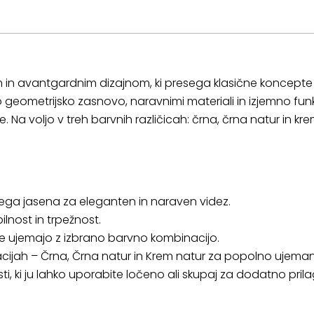
m in avantgardnim dizajnom, ki presega klasične koncepte 
 geometrijsko zasnovo, naravnimi materiali in izjemno fun
 Na voljo v treh barvnih različicah: črna, črna natur in kre
nega jasena za eleganten in naraven videz.
ilnost in trpežnost.
se ujemajo z izbrano barvno kombinacijo.
acijah – Črna, Črna natur in Krem natur za popolno ujemanj
kosti, ki ju lahko uporabite ločeno ali skupaj za dodatno prila