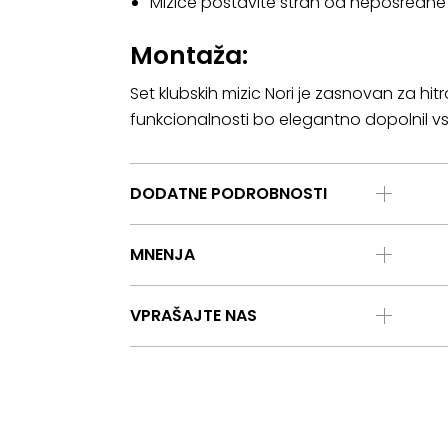
Mizice postavite stran od neposredne s
Montaža:
Set klubskih mizic Nori je zasnovan za hit
funkcionalnosti bo elegantno dopolnil v
DODATNE PODROBNOSTI
MNENJA
VPRAŠAJTE NAS