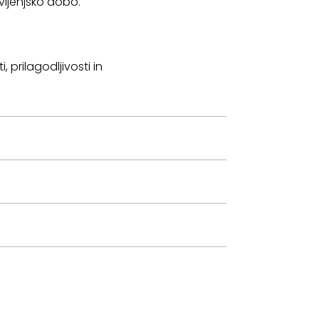
vljenjsko dobo.
 prilagodljivosti in