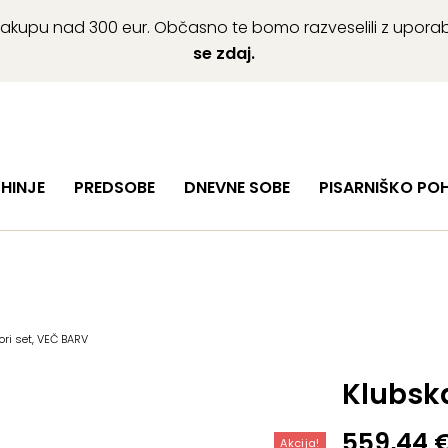
ob nakupu nad 300 eur. Občasno te bomo razveselili z upor
se zdaj.
HINJE
PREDSOBE
DNEVNE SOBE
PISARNIŠKO PO
ri set, VEČ BARV
Klubska
Izvirna
Trenutn
559,44
Akcija!