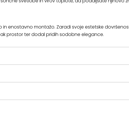
ončne svetlobe in virov toplote, da podaljšate njihovo ži
ro in enostavno montažo. Zaradi svoje estetske dovršenosti,
sak prostor ter dodal pridih sodobne elegance.