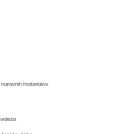
o naravnih materialov.
 videza.