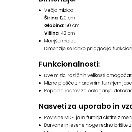
Večja mizica:
Širina
: 120 cm
Globina
: 50 cm
Višina
: 42 cm
Manjša mizica:
Dimenzije se lahko prilagodijo funkciona
Funkcionalnosti:
Dve mizici različnih velikosti omogoč
Mizne plošče z naravnim furnirjem jase
Popolna rešitev za odlaganje, dekorac
Nasveti za uporabo in vz
Površine MDF-ja in furnirja čistite z m
Barvane in lesene noge redno brišite z