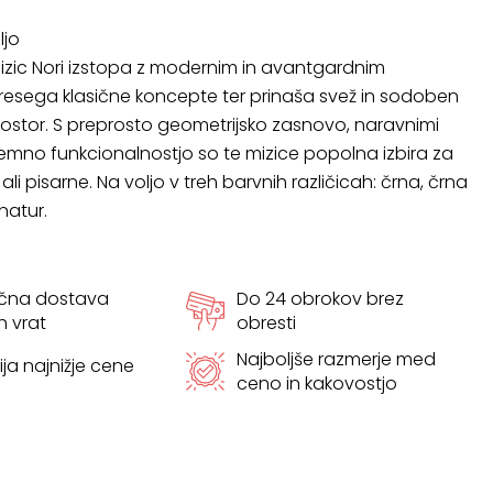
ljo
mizic Nori izstopa z modernim in avantgardnim
presega klasične koncepte ter prinaša svež in sodoben
rostor. S preprosto geometrijsko zasnovo, naravnimi
izjemno funkcionalnostjo so te mizice popolna izbira za
i pisarne. Na voljo v treh barvnih različicah: črna, črna
natur.
ačna dostava
Do 24 obrokov brez
h vrat
obresti
Najboljše razmerje med
ja najnižje cene
ceno in kakovostjo