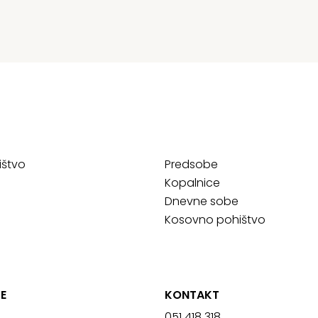
ištvo
Predsobe
Kopalnice
Dnevne sobe
Kosovno pohištvo
E
KONTAKT
051 418 318