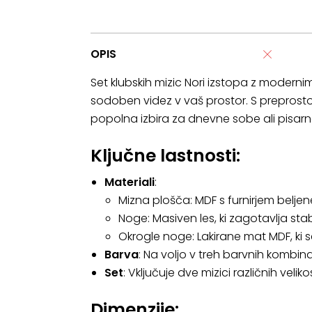
OPIS
Set klubskih mizic Nori izstopa z moderni
sodoben videz v vaš prostor. S preprosto
popolna izbira za dnevne sobe ali pisarne.
Ključne lastnosti:
Materiali
:
Mizna plošča: MDF s furnirjem belje
Noge: Masiven les, ki zagotavlja stab
Okrogle noge: Lakirane mat MDF, ki 
Barva
: Na voljo v treh barvnih kombin
Set
: Vključuje dve mizici različnih veli
Dimenzije: