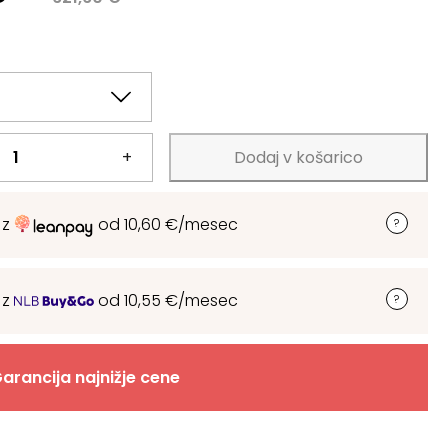
.
.
+
Dodaj v košarico
 z
od
10,60
€
/mesec
 z
od
10,55
€
/mesec
arancija najnižje cene