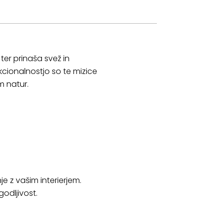
ter prinaša svež in
kcionalnostjo so te mizice
m natur.
e z vašim interierjem.
godljivost.