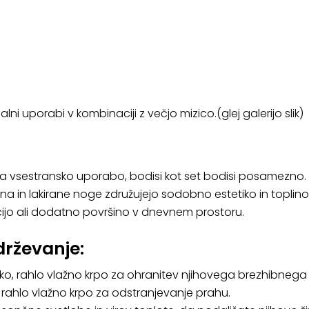
lni uporabi v kombinaciji z večjo mizico.(glej galerijo slik)
ata vsestransko uporabo, bodisi kot set bodisi posamezno.
na in lakirane noge združujejo sodobno estetiko in toplin
ijo ali dodatno površino v dnevnem prostoru.
drževanje:
ehko, rahlo vlažno krpo za ohranitev njihovega brezhibnega
 rahlo vlažno krpo za odstranjevanje prahu.