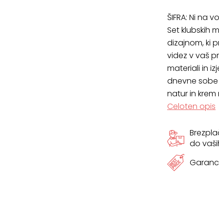
ŠIFRA:
Ni na vo
Set klubskih 
dizajnom, ki 
videz v vaš p
materiali in 
dnevne sobe al
natur in krem 
Celoten opis
Brezpl
do vaši
Garanci