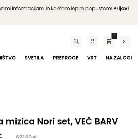
abnimi informacijami in kakšnim lepim popustom!
Prijavi
0
SL
HIŠTVO
SVETILA
PREPROGE
VRT
NA ZALOGI
 mizica Nori set, VEČ BARV
a
€
621,60
€