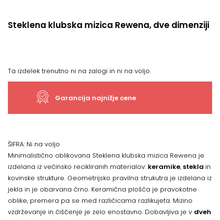
Steklena klubska mizica Rewena, dve dimenziji
Ta izdelek trenutno ni na zalogi in ni na voljo.
Garancija najnižje cene
ŠIFRA:
Ni na voljo
Minimalistično oblikovana Steklena klubska mizica Rewena je
izdelana iz večinsko recikliranih materialov:
keramike
,
stekla
in
kovinske strukture. Geometrijsko pravilna strukutra je izdelana iz
jekla in je obarvana črno. Keramična plošča je pravokotne
oblike, premera pa se med različicama razlikujeta. Mizino
vzdrževanje in čiščenje je zelo enostavno. Dobavljiva je v
dveh