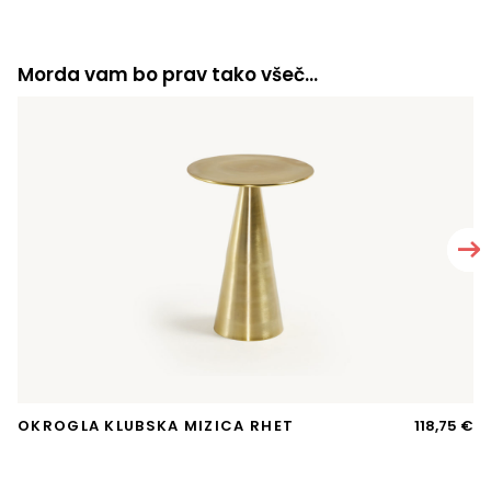
Morda vam bo prav tako všeč…
OKROGLA KLUBSKA MIZICA RHET
118,75
€
A
T
si