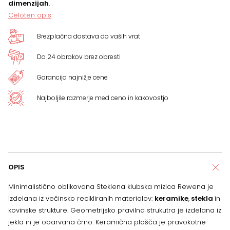
dimenzijah
.
Celoten opis
Brezplačna dostava do vaših vrat
Do 24 obrokov brez obresti
Garancija najnižje cene
Najboljše razmerje med ceno in kakovostjo
OPIS
Minimalistično oblikovana Steklena klubska mizica Rewena je
izdelana iz večinsko recikliranih materialov:
keramike
,
stekla
in
kovinske strukture. Geometrijsko pravilna strukutra je izdelana iz
jekla in je obarvana črno. Keramična plošča je pravokotne