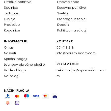
Otroško pohištvo
Dnevne sobe
Spalnice
Kosovno pohištvo
Jedilnice
Svetila
Kuhinje
Preproge in tepihi
Predsobe
Dodatki
Kopalnice
Pohištvo na zalogi
INFORMACIJE
KONTAKT
O nas
051 418 318
Nasveti
info@opremisidom.com
Splošni pogoji
REKLAMACIJE
Leanpay obročno plačilo
Vrnitev blaga
reklamacije@
opremisidom.co
Na Zalogi
m
NAČINI PLAČILA