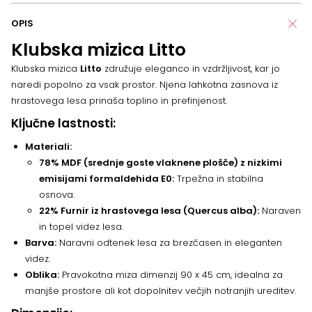
OPIS
Klubska mizica Litto
Klubska mizica
Litto
združuje eleganco in vzdržljivost, kar jo
naredi popolno za vsak prostor. Njena lahkotna zasnova iz
hrastovega lesa prinaša toplino in prefinjenost.
Ključne lastnosti:
Materiali:
78% MDF (srednje goste vlaknene plošče) z nizkimi
emisijami formaldehida E0:
Trpežna in stabilna
osnova.
22% Furnir iz hrastovega lesa (Quercus alba):
Naraven
in topel videz lesa.
Barva:
Naravni odtenek lesa za brezčasen in eleganten
videz.
Oblika:
Pravokotna miza dimenzij 90 x 45 cm, idealna za
manjše prostore ali kot dopolnitev večjih notranjih ureditev.