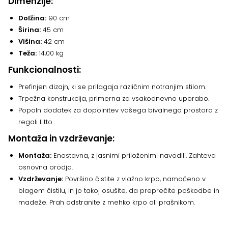
Dimenzije:
Dolžina:
90 cm
Širina:
45 cm
Višina:
42 cm
Teža:
14,00 kg
Funkcionalnosti:
Prefinjen dizajn, ki se prilagaja različnim notranjim stilom.
Trpežna konstrukcija, primerna za vsakodnevno uporabo.
Popoln dodatek za dopolnitev vašega bivalnega prostora z
regali Litto.
Montaža in vzdrževanje:
Montaža:
Enostavna, z jasnimi priloženimi navodili. Zahteva
osnovna orodja.
Vzdrževanje:
Površino čistite z vlažno krpo, namočeno v
blagem čistilu, in jo takoj osušite, da preprečite poškodbe in
madeže. Prah odstranite z mehko krpo ali prašnikom.