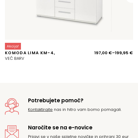
Akcija!
A
Ce
KOMODA LIMA KM-4,
197,00
€
–
199,95
€
O
ra
VEČ BARV
Z
o
19
d
19
Potrebujete pomoč?
Kontaktirajte
nas in hitro vam bomo pomagali.
Naročite se na e-novice
Prijavi se v naše spletne novičke in prihrani 30 eur