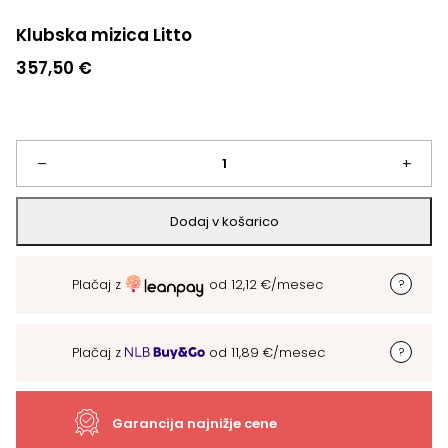
Klubska mizica Litto
357,50
€
Klubska
–
+
mizica
Dodaj v košarico
Litto
Plačaj z
od
12,12
€
/mesec
količina
Plačaj z
od
11,89
€
/mesec
Garancija najnižje cene