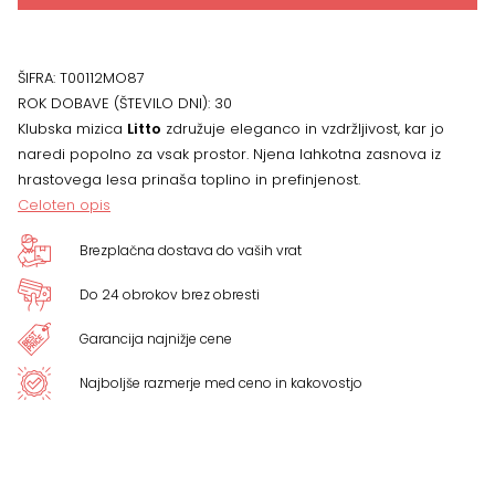
ŠIFRA:
T00112MO87
ROK DOBAVE (ŠTEVILO DNI):
30
Klubska mizica
Litto
združuje eleganco in vzdržljivost, kar jo
naredi popolno za vsak prostor. Njena lahkotna zasnova iz
hrastovega lesa prinaša toplino in prefinjenost.
Celoten opis
Brezplačna dostava do vaših vrat
Do 24 obrokov brez obresti
Garancija najnižje cene
Najboljše razmerje med ceno in kakovostjo