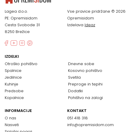
Lagea d.o.o.
Vse pravice pridržane © 2026
PE: Opremisidom
Opremisidom
Cesta Svobode 31
Izdelava
Ideaz
8250 Brežice
IZDELKI
Otroško pohištvo
Dnevne sobe
Spalnice
Kosovno pohištvo
Jedilnice
Svetila
Kuhinje
Preproge in tepihi
Predsobe
Dodatki
Kopalnice
Pohištvo na zalogi
INFORMACIJE
KONTAKT
O nas
051 418 318
Nasveti
info@opremisidom.com
Splošni pogoji