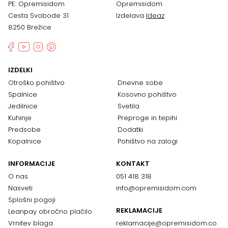
PE: Opremisidom
Opremisidom
Cesta Svobode 31
Izdelava
Ideaz
8250 Brežice
IZDELKI
Otroško pohištvo
Dnevne sobe
Spalnice
Kosovno pohištvo
Jedilnice
Svetila
Kuhinje
Preproge in tepihi
Predsobe
Dodatki
Kopalnice
Pohištvo na zalogi
INFORMACIJE
KONTAKT
O nas
051 418 318
Nasveti
info@opremisidom.com
Splošni pogoji
REKLAMACIJE
Leanpay obročno plačilo
Vrnitev blaga
reklamacije@
opremisidom.co