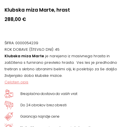
Klubska miza Marte, hrast
288,00
€
ŠIFRA:
0000054239
ROK DOBAVE (ŠTEVILO DNI):
45
Klubska miza Marte
je narejena iz masivnega hrasta in
zaščitena s furnirano prevleko hrasta. Ves les je predhodno
tretiran s skrbno izbranimi belimi olji, ki poskrbijo za še daljšo
življenjsko dobo klubske mizice.
Celoten opis
Brezplačna dostava do vaših vrat
Do 24 obrokov brez obresti
Garancija najnižje cene