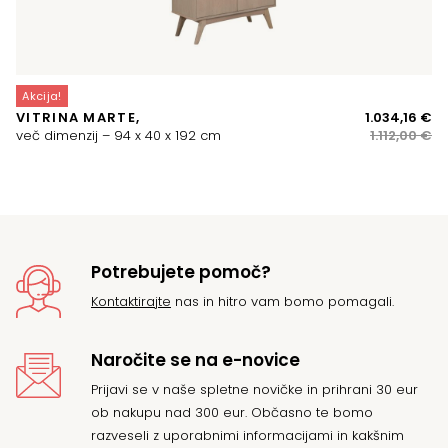
K
Akcija!
Iz
Tr
VITRINA MARTE,
1.034,16
€
ce
ce
več dimenzij – 94 x 40 x 192 cm
1.112,00
€
je
je:
bil
1.
1.1
Potrebujete pomoč?
Kontaktirajte
nas in hitro vam bomo pomagali.
Naročite se na e-novice
Prijavi se v naše spletne novičke in prihrani 30 eur
ob nakupu nad 300 eur. Občasno te bomo
razveseli z uporabnimi informacijami in kakšnim