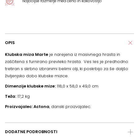
Najboljše razmerje med ceno in kakovostjo
OPIS
Klubska miza Marte
je narejena iz masivnega hrasta in
zaščitena s furnirano prevleko hrasta. Ves les je predhodno
tretiran s skrbno izbranimi belimi olji, ki poskrbijo za še daljšo
življenjsko dobo klubske mizice.
Dimenzije klubske mize:
118,0 x 58,0 x 49,0 cm
Teža:
17,2 kg
Proizvajalec: Actona
, danski proizvajalec.
DODATNE PODROBNOSTI