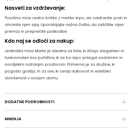
Nasveti za vzdrževanje:
Površino mize redno brišite z mehko krpo, da odstranite prah in
ohranite njen sijaj. Uporabljajte nežna čistila, da zaščitite oljen
premaz in preprečite poškodbe.
Kdo naj se odloči za nakup:
Jedilniška miza Marte je idealna za tiste, ki iščejo eleganten in
funkcionalen kos pohištva, ki se bo lepo prilegal sodobnim in
nordijskim notranjim prostorom. Primerna je za družine, ki
pogosto gostijo, in za vse, ki cenijo kakovost in estetsko
dovršenost v svojem domu.
DODATNE PODROBNOSTI
MNENJA