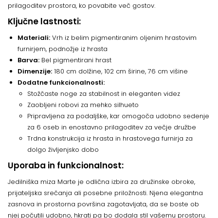
prilagoditev prostora, ko povabite več gostov.
Ključne lastnosti:
Materiali:
Vrh iz belim pigmentiranim oljenim hrastovim
furnirjem, podnožje iz hrasta
Barva:
Bel pigmentirani hrast
Dimenzije:
180 cm dolžine, 102 cm širine, 76 cm višine
Dodatne funkcionalnosti:
Stožčaste noge za stabilnost in eleganten videz
Zaobljeni robovi za mehko silhueto
Pripravljena za podaljške, kar omogoča udobno sedenje
za 6 oseb in enostavno prilagoditev za večje družbe
Trdna konstrukcija iz hrasta in hrastovega furnirja za
dolgo življenjsko dobo
Uporaba in funkcionalnost:
Jedilniška miza Marte je odlična izbira za družinske obroke,
prijateljska srečanja ali posebne priložnosti. Njena elegantna
zasnova in prostorna površina zagotavljata, da se boste ob
njej počutili udobno, hkrati pa bo dodala stil vašemu prostoru.