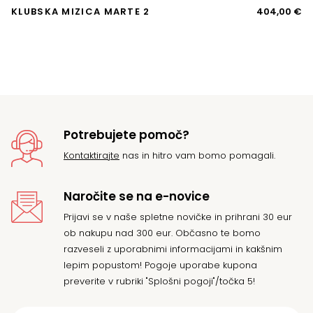
KLUBSKA MIZICA MARTE 2
404,00
€
V
ve
Potrebujete pomoč?
Kontaktirajte
nas in hitro vam bomo pomagali.
Naročite se na e-novice
Prijavi se v naše spletne novičke in prihrani 30 eur
ob nakupu nad 300 eur. Občasno te bomo
razveseli z uporabnimi informacijami in kakšnim
lepim popustom! Pogoje uporabe kupona
preverite v rubriki "Splošni pogoji"/točka 5!