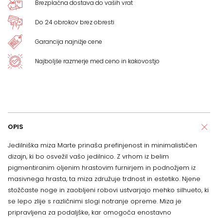
Brezplačna dostava do vaših vrat
Do 24 obrokov brez obresti
Garancija najnižje cene
Najboljše razmerje med ceno in kakovostjo
OPIS
Jedilniška miza Marte prinaša prefinjenost in minimalističen
dizajn, ki bo osvežil vašo jedilnico. Z vrhom iz belim
pigmentiranim oljenim hrastovim furnirjem in podnožjem iz
masivnega hrasta, ta miza združuje trdnost in estetiko. Njene
stožčaste noge in zaobljeni robovi ustvarjajo mehko silhueto, ki
se lepo zlije s različnimi slogi notranje opreme. Miza je
pripravljena za podaljške, kar omogoča enostavno