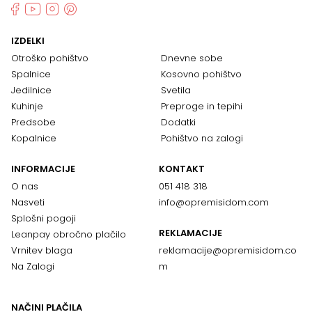
IZDELKI
Otroško pohištvo
Dnevne sobe
Spalnice
Kosovno pohištvo
Jedilnice
Svetila
Kuhinje
Preproge in tepihi
Predsobe
Dodatki
Kopalnice
Pohištvo na zalogi
INFORMACIJE
KONTAKT
O nas
051 418 318
Nasveti
info@opremisidom.com
Splošni pogoji
REKLAMACIJE
Leanpay obročno plačilo
Vrnitev blaga
reklamacije@
opremisidom.co
Na Zalogi
m
NAČINI PLAČILA