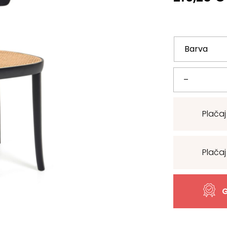
Jedilniški
–
stol
Plačaj
Romane
količina
Plačaj
G