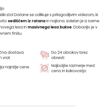
ljo
niški stol Doriane se odlikuje s prilagodljivim videzom, ki
ovito
sediščem iz ratana
in najlona. Izdelan je iz iverne
enovega lesa in
masivnega lesa bukve
. Dobavljiv je v
vnem finišu.
ačna dostava
Do 24 obrokov brez
h vrat
obresti
Najboljše razmerje med
ja najnižje cene
ceno in kakovostjo