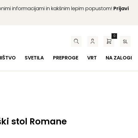
abnimi informacijami in kakšnim lepim popustom!
Prijavi
0
SL
HIŠTVO
SVETILA
PREPROGE
VRT
NA ZALOGI
ški stol Romane