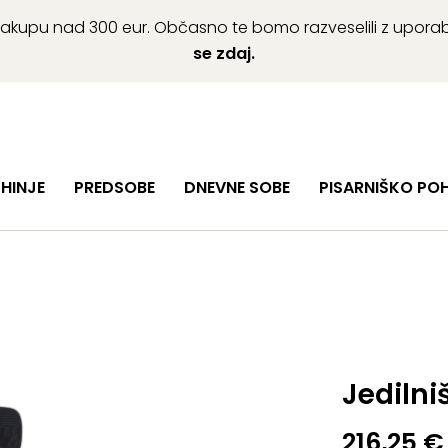
ob nakupu nad 300 eur. Občasno te bomo razveselili z upor
se zdaj.
HINJE
PREDSOBE
DNEVNE SOBE
PISARNIŠKO PO
Jedilni
216,25
€