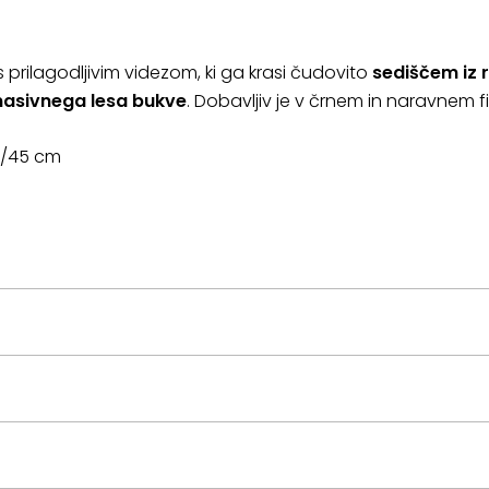
e s prilagodljivim videzom, ki ga krasi čudovito
sediščem iz 
asivnega lesa bukve
. Dobavljiv je v črnem in naravnem fi
44/45 cm