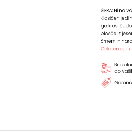
ŠIFRA:
Ni na vo
Klasičen jedil
ga krasi čud
plošče iz jes
črnem in nara
Celoten opis
Brezpl
do vaši
Garanci