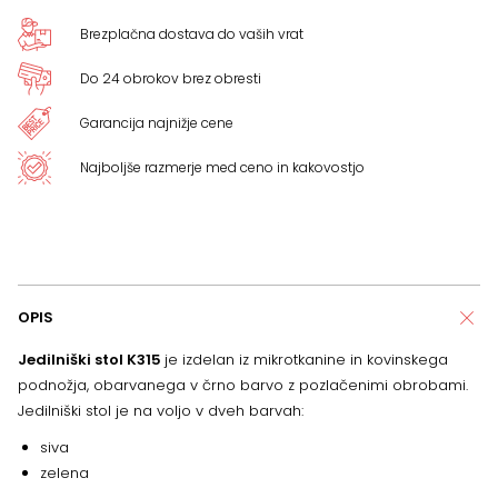
Brezplačna dostava do vaših vrat
Do 24 obrokov brez obresti
Garancija najnižje cene
Najboljše razmerje med ceno in kakovostjo
OPIS
Jedilniški stol K315
je izdelan iz mikrotkanine in kovinskega
podnožja, obarvanega v črno barvo z pozlačenimi obrobami.
Jedilniški stol je na voljo v dveh barvah:
siva
zelena