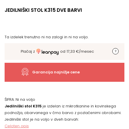
JEDILNIŠKI STOL K315 DVE BARVI
Ta izdelek trenutno ni na zalogi in ni na voljo.
Plačaj z
od
17,33
€
/mesec
Garancija najnižje cene
ŠIFRA:
Ni na voljo
Jedilniški stol K315
je izdelan iz mikrotkanine in kovinskega
podnožja, obarvanega v črno barvo z pozlačenimi obrobami.
Jedilniški stol je na voljo v dveh barvah:
Celoten opis