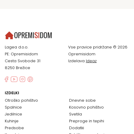
Lagea d.o.o.
Vse pravice pridržane © 2026
PE: Opremisidom
Opremisidom
Cesta Svobode 31
Izdelava
Ideaz
8250 Brežice
IZDELKI
Otroško pohištvo
Dnevne sobe
Spalnice
Kosovno pohištvo
Jedilnice
Svetila
Kuhinje
Preproge in tepihi
Predsobe
Dodatki