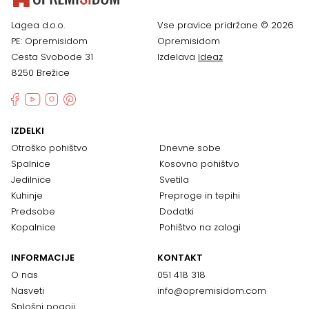
Lagea d.o.o.
Vse pravice pridržane © 2026
PE: Opremisidom
Opremisidom
Cesta Svobode 31
Izdelava
Ideaz
8250 Brežice
IZDELKI
Otroško pohištvo
Dnevne sobe
Spalnice
Kosovno pohištvo
Jedilnice
Svetila
Kuhinje
Preproge in tepihi
Predsobe
Dodatki
Kopalnice
Pohištvo na zalogi
INFORMACIJE
KONTAKT
O nas
051 418 318
Nasveti
info@opremisidom.com
Splošni pogoji