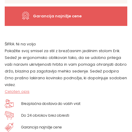
več
Garancija najnižje cene
barv
količina
ŠIFRA:
Ni na voljo
Pokažite svoj smisel za stil z brezčasnim jedilnim stolom Erik.
Sedež je ergonomsko oblikovan tako, da se udobno prilega
vaši naravni ukrivljenosti hrbta in vam pomaga ohranjati dobro
držo, blazina pa zagotavlja mehko sedenje. Sedež podpira
črno prašno lakirano kovinsko podnožje, ki dopolnjuje sodoben
videz.
Celoten opis
Brezplačna dostava do vaših vrat
Do 24 obrokov brez obresti
Garancija najnižje cene