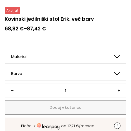
Akcija!
Kovinski jedilniški stol Erik, več barv
Cenovni
68,82
€
–
87,42
€
razpon:
od
68,82 €
do
87,42 €
Kovinski
–
+
jedilniški
Dodaj v košarico
stol
Plačaj z
od
12,71
€
/mesec
Erik,