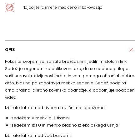
Najboljše razmerje med ceno in kakovostjo
OPIS
Pokažite svoj smisel za stil z brezčasnim jedilnim stolom Erik.
Sedež je ergonomsko oblikovan tako, da se udobno prilega
vaši naravni ukrivljenosti hrbta in vam pomaga ohranjati dobro
držo, blazina pa zagotavlja mehko sedenje. Sedež podpira
črno prašno lakirano kovinsko podnožje, ki dopolnjuje sodoben
videz.
Izbirate lahko med dvema različnima sedežema:
sedežem v mehki pliš tkanini
sedežem iz PU in mehko blazino iz ekološkega usnja
Izbirate lahko med več barvami: