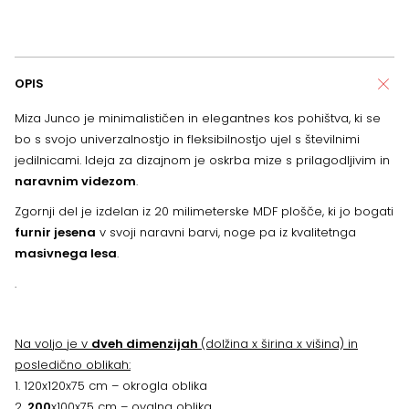
OPIS
Miza Junco je minimalističen in elegantnes kos pohištva, ki se
bo s svojo univerzalnostjo in fleksibilnostjo ujel s številnimi
jedilnicami. Ideja za dizajnom je oskrba mize s prilagodljivim in
naravnim videzom
.
Zgornji del je izdelan iz 20 milimeterske MDF plošče, ki jo bogati
furnir jesena
v svoji naravni barvi, noge pa iz kvalitetnga
masivnega lesa
.
.
Na voljo je v
dveh dimenzijah
(dolžina x širina x višina) in
posledično oblikah:
1. 120x120x75 cm – okrogla oblika
2.
200
x100x75 cm – ovalna oblika