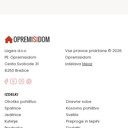
Lagea d.o.o.
Vse pravice pridržane © 2026
PE: Opremisidom
Opremisidom
Cesta Svobode 31
Izdelava
Ideaz
8250 Brežice
IZDELKI
Otroško pohištvo
Dnevne sobe
Spalnice
Kosovno pohištvo
Jedilnice
Svetila
Kuhinje
Preproge in tepihi
Predsobe
Dodatki