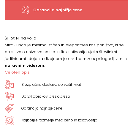
Garancija najnižje cene
ŠIFRA:
Ni na voljo
Miza Junco je minimalističen in elegantnes kos pohištva, ki se
bo s svojo univerzalnostjo in fleksibilnostjo ujel s številnimi
jedilnicami. Ideja za dizajnom je oskrba mize s prilagodljivim in
naravnim videzom
.
Celoten opis
Brezplačna dostava do vaših vrat
Do 24 obrokov brez obresti
Garancija najnižje cene
Najboljše razmerje med ceno in kakovostjo