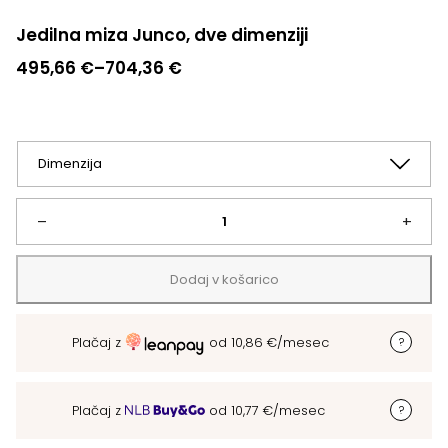
Jedilna miza Junco, dve dimenziji
Cenovni
495,66
€
–
704,36
€
razpon:
od
495,66 €
do
704,36 €
Jedilna
–
+
miza
Dodaj v košarico
Junco,
Plačaj z
od
10,86
€
/mesec
dve
dimenziji
Plačaj z
od
10,77
€
/mesec
količina