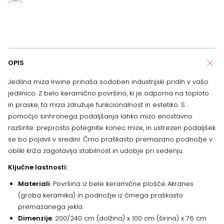
OPIS
Jedilna miza Irwine prinaša sodoben industrijski pridih v vašo
jedilnico. Z belo keramično površino, ki je odporna na toploto
in praske, ta miza združuje funkcionalnost in estetiko. S
pomočjo sinhronega podaljšanja lahko mizo enostavno
razširite: preprosto potegnite konec mize, in ustrezen podaljšek
se bo pojavil v sredini. Črno praškasto premazano podnožje v
obliki križa zagotavlja stabilnost in udobje pri sedenju.
Ključne lastnosti:
Materiali
: Površina iz bele keramične plošče Akranes
(groba keramika) in podnožje iz črnega praškasto
premazanega jekla.
Dimenzije
: 200/240 cm (dolžina) x 100 cm (širina) x 76 cm