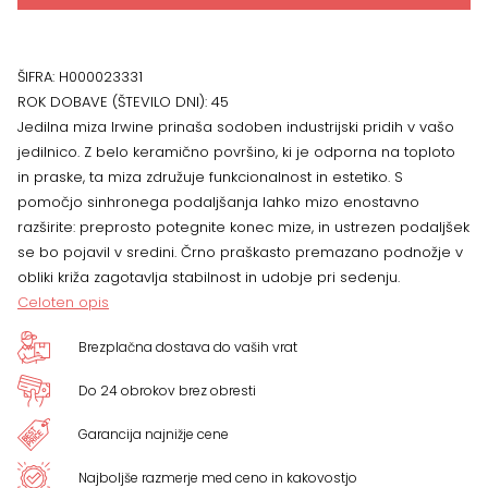
ŠIFRA:
H000023331
ROK DOBAVE (ŠTEVILO DNI):
45
Jedilna miza Irwine prinaša sodoben industrijski pridih v vašo
jedilnico. Z belo keramično površino, ki je odporna na toploto
in praske, ta miza združuje funkcionalnost in estetiko. S
pomočjo sinhronega podaljšanja lahko mizo enostavno
razširite: preprosto potegnite konec mize, in ustrezen podaljšek
se bo pojavil v sredini. Črno praškasto premazano podnožje v
obliki križa zagotavlja stabilnost in udobje pri sedenju.
Celoten opis
Brezplačna dostava do vaših vrat
Do 24 obrokov brez obresti
Garancija najnižje cene
Najboljše razmerje med ceno in kakovostjo