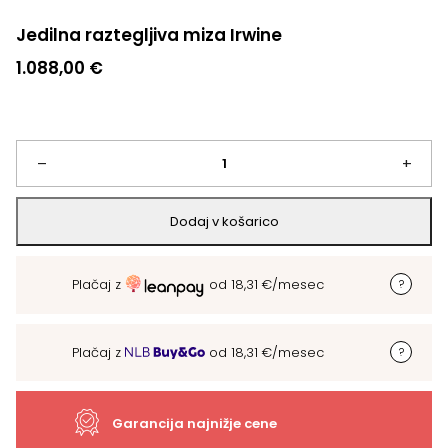
Jedilna raztegljiva miza Irwine
1.088,00
€
Jedilna
–
+
raztegljiva
Dodaj v košarico
miza
Plačaj z
od
18,31
€
/mesec
Irwine
količina
Plačaj z
od
18,31
€
/mesec
Garancija najnižje cene