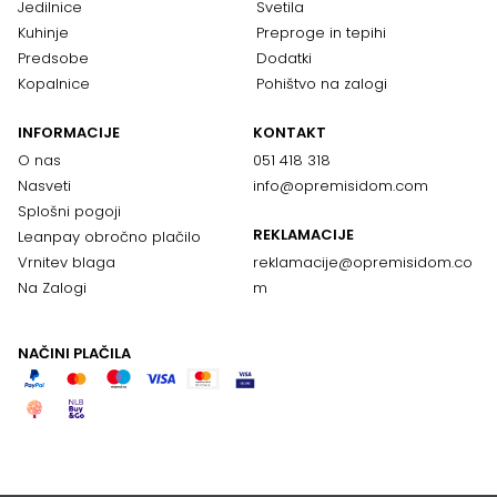
Jedilnice
Svetila
Kuhinje
Preproge in tepihi
Predsobe
Dodatki
Kopalnice
Pohištvo na zalogi
INFORMACIJE
KONTAKT
O nas
051 418 318
Nasveti
info@opremisidom.com
Splošni pogoji
REKLAMACIJE
Leanpay obročno plačilo
Vrnitev blaga
reklamacije@
opremisidom.co
Na Zalogi
m
NAČINI PLAČILA