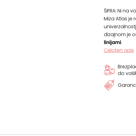
ŠIFRA:
Ni na vo
Miza Atlas je 
univerzalnostjo
dizajnom je o
linijami
.
Celoten opis
Brezpl
do vaši
Garanci