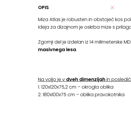
OPIS
Miza Atlas je robusten in obstoječ kos pohiš
Ideja za dizajnom je oskrba mize s prilag
Zgornji del je izdelan iz 14 milimeterske MD
masivnega lesa
.
Na voljo je v
dveh dimenzijah
in posledič
1. 120x120x75,2 cm – okrogla oblika
2. 180x100x75 cm – oblika pravokotnika