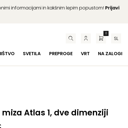
abnimi informacijami in kakšnim lepim popustom!
Prijavi
0
SL
HIŠTVO
SVETILA
PREPROGE
VRT
NA ZALOGI
 miza Atlas 1, dve dimenziji
€