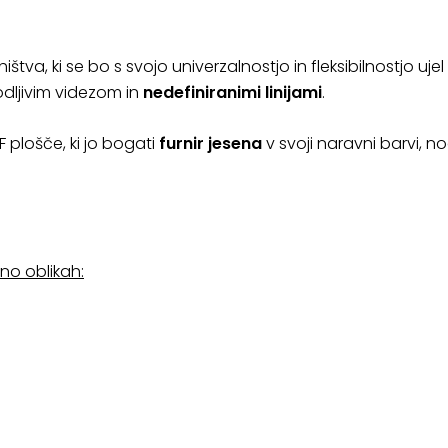
tva, ki se bo s svojo univerzalnostjo in fleksibilnostjo ujel s
odljivim videzom in
nedefiniranimi linijami
.
F plošče, ki jo bogati
furnir jesena
v svoji naravni barvi, n
no oblikah: