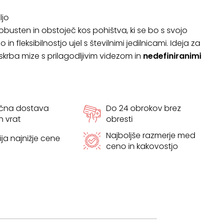
ljo
robusten in obstoječ kos pohištva, ki se bo s svojo
 in fleksibilnostjo ujel s številnimi jedilnicami. Ideja za
skrba mize s prilagodljivim videzom in
nedefiniranimi
ačna dostava
Do 24 obrokov brez
h vrat
obresti
Najboljše razmerje med
ja najnižje cene
ceno in kakovostjo