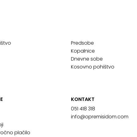
ištvo
Predsobe
Kopalnice
Dnevne sobe
Kosovno pohištvo
E
KONTAKT
051 418 318
info@opremisidom.com
ji
očno plačilo