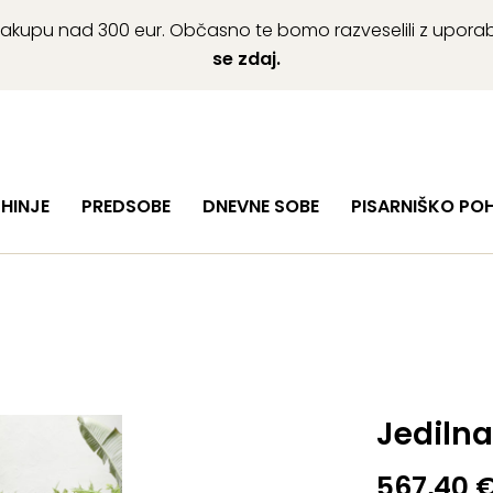
ob nakupu nad 300 eur. Občasno te bomo razveselili z upor
se zdaj.
HINJE
PREDSOBE
DNEVNE SOBE
PISARNIŠKO PO
Jedilna
567,40