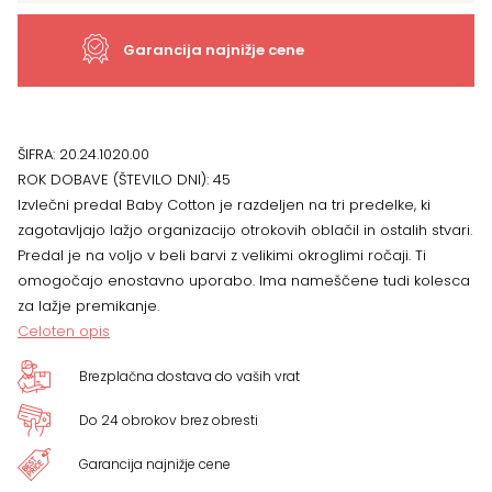
x
Garancija najnižje cene
15
x
ŠIFRA:
20.24.1020.00
ROK DOBAVE (ŠTEVILO DNI):
45
71
Izvlečni predal Baby Cotton je razdeljen na tri predelke, ki
zagotavljajo lažjo organizacijo otrokovih oblačil in ostalih stvari.
cm
Predal je na voljo v beli barvi z velikimi okroglimi ročaji. Ti
omogočajo enostavno uporabo. Ima nameščene tudi kolesca
količina
za lažje premikanje.
Celoten opis
Brezplačna dostava do vaših vrat
Do 24 obrokov brez obresti
Garancija najnižje cene