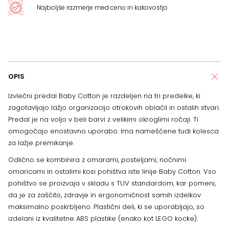
Najboljše razmerje med ceno in kakovostjo
OPIS
Izvlečni predal Baby Cotton je razdeljen na tri predelke, ki
zagotavljajo lažjo organizacijo otrokovih oblačil in ostalih stvari.
Predal je na voljo v beli barvi z velikimi okroglimi ročaji. Ti
omogočajo enostavno uporabo. Ima nameščene tudi kolesca
za lažje premikanje.
Odlično se kombinira z omarami, posteljami, nočnimi
omaricami in ostalimi kosi pohištva iste linije Baby Cotton. Vso
pohištvo se proizvaja v skladu s TUV standardom, kar pomeni,
da je za zaščito, zdravje in ergonomičnost samih izdelkov
maksimalno poskrbljeno. Plastični deli, ki se uporabljajo, so
izdelani iz kvalitetne ABS plastike (enako kot LEGO kocke).