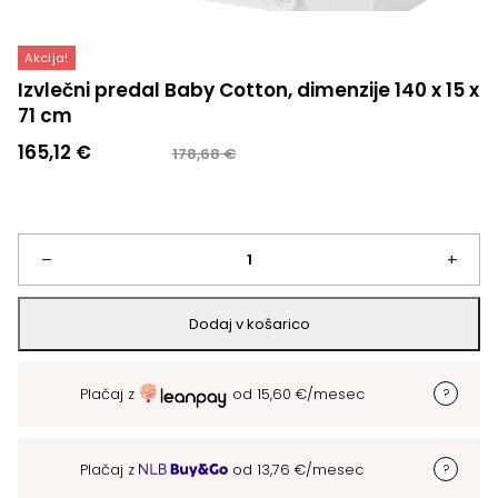
Akcija!
Izvlečni predal Baby Cotton, dimenzije 140 x 15 x
71 cm
Izvirna
Trenutna
165,12
€
178,68
€
cena
cena
je
je:
bila:
165,12 €.
178,68 €.
Izvlečni
–
+
predal
Dodaj v košarico
Baby
Plačaj z
od
15,60
€
/mesec
Cotton,
dimenzije
Plačaj z
od
13,76
€
/mesec
140