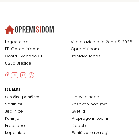
Lagea d.o.o.
Vse pravice pridržane © 2026
PE: Opremisidom
Opremisidom
Cesta Svobode 31
Izdelava
Ideaz
8250 Brežice
IZDELKI
Otroško pohištvo
Dnevne sobe
Spalnice
Kosovno pohištvo
Jedilnice
Svetila
Kuhinje
Preproge in tepihi
Predsobe
Dodatki
Kopalnice
Pohištvo na zalogi