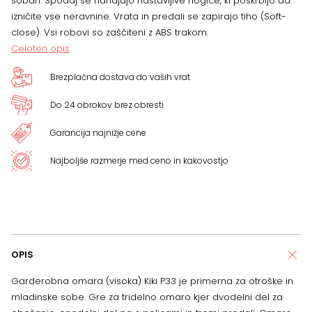
sobah. Spodaj se nahajajo nastavljive nogice, ki poskrbijo da
izničite vse neravnine. Vrata in predali se zapirajo tiho (Soft-
količina
close). Vsi robovi so zaščiteni z ABS trakom.
Celoten opis
Brezplačna dostava do vaših vrat
Do 24 obrokov brez obresti
Garancija najnižje cene
Najboljše razmerje med ceno in kakovostjo
OPIS
Garderobna omara (visoka) Kiki P33 je primerna za otroške in
mladinske sobe. Gre za tridelno omaro kjer dvodelni del za