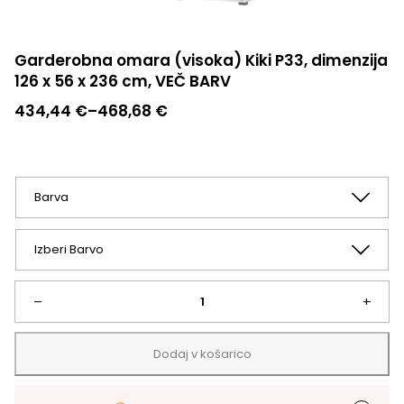
Garderobna omara (visoka) Kiki P33, dimenzija
126 x 56 x 236 cm, VEČ BARV
Cenovni
434,44
€
–
468,68
€
razpon:
od
434,44 €
do
468,68 €
Garderobna
–
+
omara
Dodaj v košarico
(visoka)