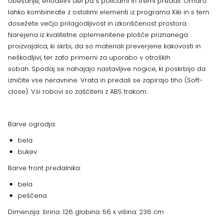
obešanje, enodelni del pa s policami in tremi predali. Omaro
lahko kombinirate z ostalimi elementi iz programa Kiki in s tem
dosežete večjo prilagodljivost in izkoriščenost prostora.
Narejena iz kvalitetne oplemenitene plošče priznanega
proizvajalca, ki skrbi, da so materiali preverjene kakovosti in
neškodljivi, ter zato primerni za uporabo v otroških
sobah. Spodaj se nahajajo nastavljive nogice, ki poskrbijo da
izničite vse neravnine. Vrata in predali se zapirajo tiho (Soft-
close). Vsi robovi so zaščiteni z ABS trakom.
Barve ogrodja:
bela
bukev
Barve front predalnika:
bela
peščena
Dimenzija: širina: 126 globina: 56 x višina: 236 cm