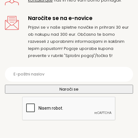
Kontaktirajte
nas in hitro vam bomo pomagali.
Naročite se na e-novice
Prijavi se v naše spletne novičke in prihrani 30 eur
ob nakupu nad 300 eur. Občasno te bomo
razveseli z uporabnimi informacijami in kakšnim
lepim popustom! Pogoje uporabe kupona
preverite v rubriki "Splošni pogoji"/točka 5!