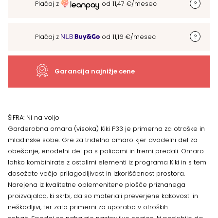
Plačaj z
od
11,47
€
/mesec
Kiki
P33,
Plačaj z
od
11,16
€
/mesec
dimenzija
126
Garancija najnižje cene
x
56
ŠIFRA:
Ni na voljo
Garderobna omara (visoka) Kiki P33 je primerna za otroške in
x
mladinske sobe. Gre za tridelno omaro kjer dvodelni del za
obešanje, enodelni del pa s policami in tremi predali. Omaro
236
lahko kombinirate z ostalimi elementi iz programa Kiki in s tem
dosežete večjo prilagodljivost in izkoriščenost prostora.
cm,
Narejena iz kvalitetne oplemenitene plošče priznanega
VEČ
proizvajalca, ki skrbi, da so materiali preverjene kakovosti in
neškodljivi, ter zato primerni za uporabo v otroških
BARV