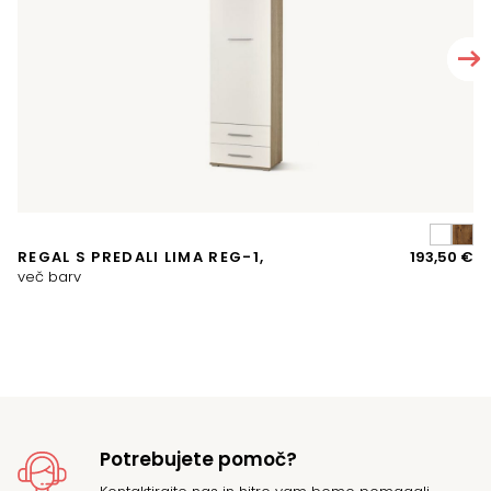
A
REGAL S PREDALI LIMA REG-1,
193,50
€
P
več barv
di
Potrebujete pomoč?