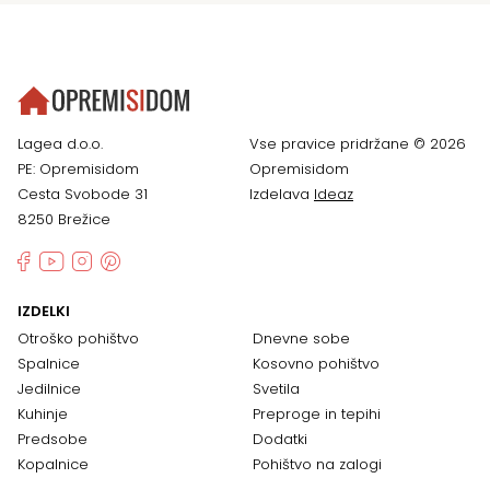
Lagea d.o.o.
Vse pravice pridržane © 2026
PE: Opremisidom
Opremisidom
Cesta Svobode 31
Izdelava
Ideaz
8250 Brežice
IZDELKI
Otroško pohištvo
Dnevne sobe
Spalnice
Kosovno pohištvo
Jedilnice
Svetila
Kuhinje
Preproge in tepihi
Predsobe
Dodatki
Kopalnice
Pohištvo na zalogi