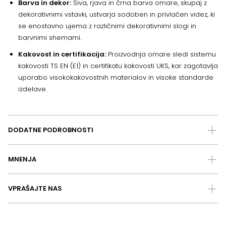
Barva in dekor:
Siva, rjava in črna barva omare, skupaj z
dekorativnimi vstavki, ustvarja sodoben in privlačen videz, ki
se enostavno ujema z različnimi dekorativnimi slogi in
barvnimi shemami.
Kakovost in certifikacija:
Proizvodnja omare sledi sistemu
kakovosti TS EN (E1) in certifikatu kakovosti UKS, kar zagotavlja
uporabo visokokakovostnih materialov in visoke standarde
izdelave.
DODATNE PODROBNOSTI
MNENJA
VPRAŠAJTE NAS