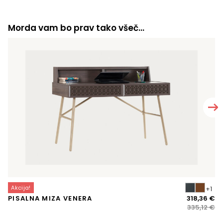
Morda vam bo prav tako všeč…
Akcija!
A
Iz
Tr
PISALNA MIZA VENERA
318,36
€
P
ce
ce
335,12
€
je
je: