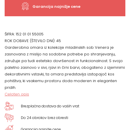
Garancija najnižje cene
ŠIFRA:
152 01 01 55005
ROK DOBAVE (ŠTEVILO DNI):
45
Garderobna omara iz kolekcije mladinskih sob Venera je
zasnovana z mislijo na sodobne potrebe po shranjevanju,
združuje pa tudi estetsko dovršenost in funkcionalnost. S svojo
paletno zasnovo v sivi, rjavi in črni barvi, obogateno z izjemnimi
dekorativnimi vstavki, ta omara predstavlja izstopajoč kos
pohištva, ki vsakemu prostoru doda moderen in eleganten
pridih.
Celoten opis
Brezplačna dostava do vaših vrat
Do 24 obrokov brez obresti
Garancija najnižje cene