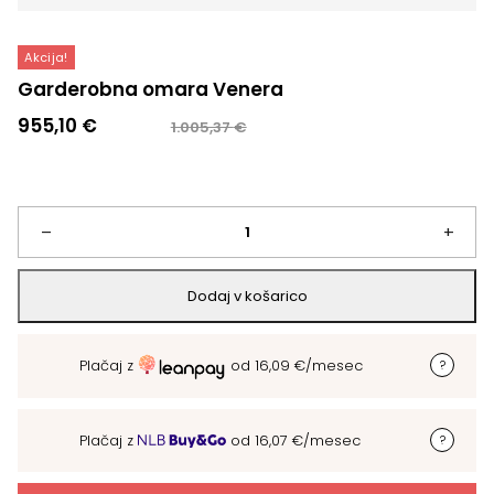
Akcija!
Garderobna omara Venera
Izvirna
Trenutna
955,10
€
1.005,37
€
cena
cena
je
je:
bila:
955,10 €.
1.005,37 €.
Garderobna
–
+
omara
Dodaj v košarico
Venera
Plačaj z
od
16,09
€
/mesec
količina
Plačaj z
od
16,07
€
/mesec