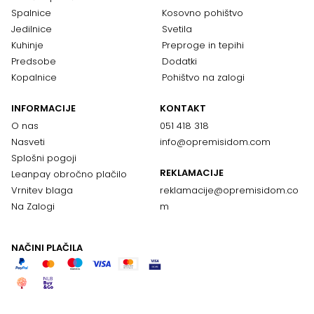
Spalnice
Kosovno pohištvo
Jedilnice
Svetila
Kuhinje
Preproge in tepihi
Predsobe
Dodatki
Kopalnice
Pohištvo na zalogi
INFORMACIJE
KONTAKT
O nas
051 418 318
Nasveti
info@opremisidom.com
Splošni pogoji
REKLAMACIJE
Leanpay obročno plačilo
Vrnitev blaga
reklamacije@
opremisidom.co
Na Zalogi
m
NAČINI PLAČILA