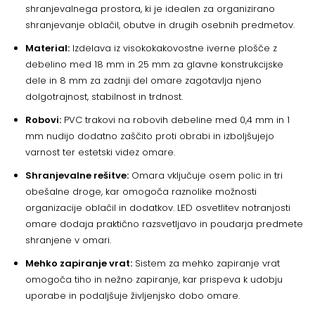
shranjevalnega prostora, ki je idealen za organizirano
shranjevanje oblačil, obutve in drugih osebnih predmetov.
Material:
Izdelava iz visokokakovostne iverne plošče z
debelino med 18 mm in 25 mm za glavne konstrukcijske
dele in 8 mm za zadnji del omare zagotavlja njeno
dolgotrajnost, stabilnost in trdnost.
Robovi:
PVC trakovi na robovih debeline med 0,4 mm in 1
mm nudijo dodatno zaščito proti obrabi in izboljšujejo
varnost ter estetski videz omare.
Shranjevalne rešitve:
Omara vključuje osem polic in tri
obešalne droge, kar omogoča raznolike možnosti
organizacije oblačil in dodatkov. LED osvetlitev notranjosti
omare dodaja praktično razsvetljavo in poudarja predmete
shranjene v omari.
Mehko zapiranje vrat:
Sistem za mehko zapiranje vrat
omogoča tiho in nežno zapiranje, kar prispeva k udobju
uporabe in podaljšuje življenjsko dobo omare.