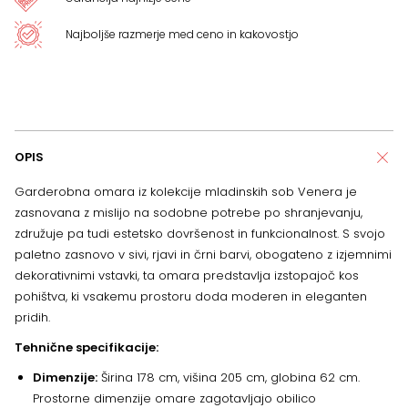
Najboljše razmerje med ceno in kakovostjo
OPIS
Garderobna omara iz kolekcije mladinskih sob Venera je
zasnovana z mislijo na sodobne potrebe po shranjevanju,
združuje pa tudi estetsko dovršenost in funkcionalnost. S svojo
paletno zasnovo v sivi, rjavi in črni barvi, obogateno z izjemnimi
dekorativnimi vstavki, ta omara predstavlja izstopajoč kos
pohištva, ki vsakemu prostoru doda moderen in eleganten
pridih.
Tehnične specifikacije:
Dimenzije:
Širina 178 cm, višina 205 cm, globina 62 cm.
Prostorne dimenzije omare zagotavljajo obilico