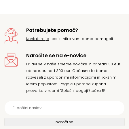
bil
31
33
Potrebujete pomoč?
Kontaktirajte
nas in hitro vam bomo pomagali.
Naročite se na e-novice
Prijavi se v naše spletne novičke in prihrani 30 eur
ob nakupu nad 300 eur. Občasno te bomo
razveseli z uporabnimi informacijami in kakšnim
lepim popustom! Pogoje uporabe kupona
preverite v rubriki "Splošni pogoji"/točka 5!