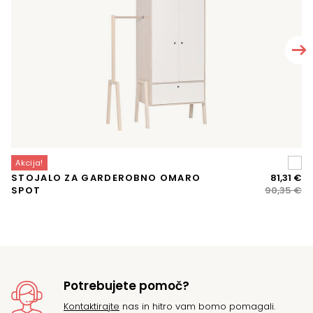
Akcija!
A
Iz
Tr
STOJALO ZA GARDEROBNO OMARO
81,31
€
P
ce
ce
SPOT
90,35
€
P
je
je:
bil
81,
90
Potrebujete pomoč?
Kontaktirajte
nas in hitro vam bomo pomagali.