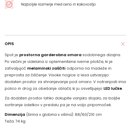
Najboljše razmerje med ceno in kakovostjo
OPIS
Spot je
prostorna garderobna omara
sodobnega dizajna.
Po večini je izdelana iz oplemenitene iverne plošče, ki je
zahvaljujoč
melaminski zaščiti
odporna na madeže in
preprosta za čiščenje. Visoke nogice iz lesa ustvarjajo
dodaten prostor za shranjevanje pod omaro. V notranjosti ima
polico in drog za obešanje oblačil, ki ju osvetljujejo
LED lučke
.
Za dodaten prostor lahko dokupite vanjsko stojalo, za boljše
sortiranje izdelkov v predalu pa je na voljo pripomoček.
Dimenzija
(širina x globina x višina): 88/60/210 cm
Teža: 74 kg