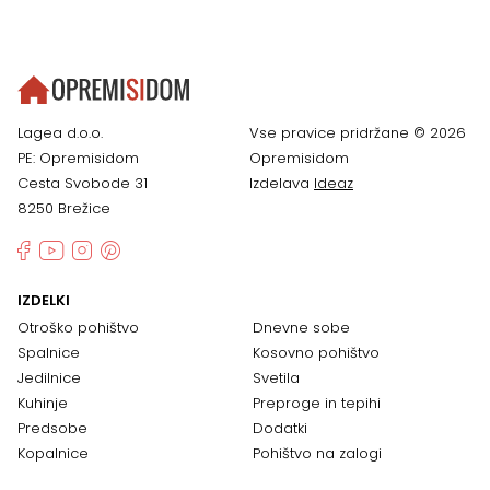
Lagea d.o.o.
Vse pravice pridržane © 2026
PE: Opremisidom
Opremisidom
Cesta Svobode 31
Izdelava
Ideaz
8250 Brežice
IZDELKI
Otroško pohištvo
Dnevne sobe
Spalnice
Kosovno pohištvo
Jedilnice
Svetila
Kuhinje
Preproge in tepihi
Predsobe
Dodatki
Kopalnice
Pohištvo na zalogi