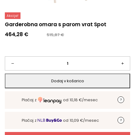
Akcija!
Garderobna omara s parom vrat Spot
Izvirna
Trenutna
464,28
€
515,87
€
cena
cena
je
je:
bila:
464,28 €.
515,87 €.
Garderobna
–
+
omara
Dodaj v košarico
s
Plačaj z
od
10,18
€
/mesec
parom
vrat
Plačaj z
od
10,09
€
/mesec
Spot