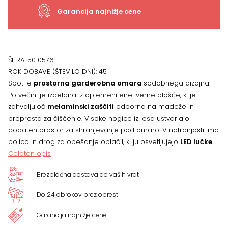
količina
Garancija najnižje cene
ŠIFRA:
5010576
ROK DOBAVE (ŠTEVILO DNI):
45
Spot je
prostorna garderobna omara
sodobnega dizajna.
Po večini je izdelana iz oplemenitene iverne plošče, ki je
zahvaljujoč
melaminski zaščiti
odporna na madeže in
preprosta za čiščenje. Visoke nogice iz lesa ustvarjajo
dodaten prostor za shranjevanje pod omaro. V notranjosti ima
polico in drog za obešanje oblačil, ki ju osvetljujejo
LED lučke
.
Celoten opis
Brezplačna dostava do vaših vrat
Do 24 obrokov brez obresti
Garancija najnižje cene