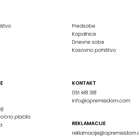
ištvo
Predsobe
Kopalnice
Dnevne sobe
Kosovno pohištvo
E
KONTAKT
051 418 318
info@opremisidom.com
ji
očno plačilo
REKLAMACIJE
a
reklamacije@
opremisidom