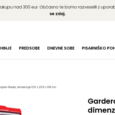
ob nakupu nad 300 eur. Občasno te bomo razveselili z upor
se zdaj.
HINJE
PREDSOBE
DNEVNE SOBE
PISARNIŠKO PO
ion Racer, dimenzije 120 x 203 x 58 cm
Garder
dimenzi