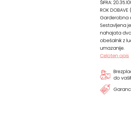
ŠIFRA:
20.35.1
x
ROK DOBAVE (
Garderobna o
58
Sestavljena j
cm
nahajata dva 
obešalnik z l
količina
umazanije.
Celoten opis
Brezpl
do vaši
Garanci