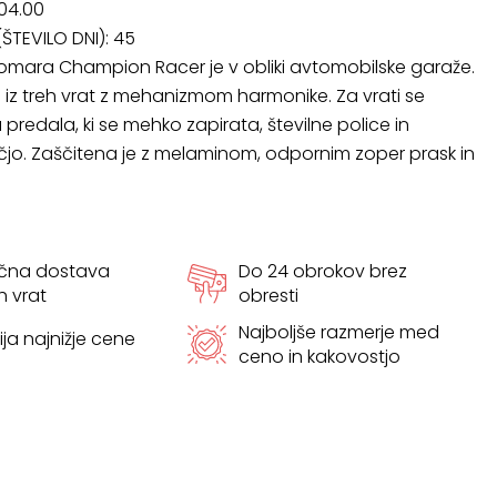
004.00
ŠTEVILO DNI):
45
mara Champion Racer je v obliki avtomobilske garaže.
e iz treh vrat z mehanizmom harmonike. Za vrati se
predala, ki se mehko zapirata, številne police in
učjo. Zaščitena je z melaminom, odpornim zoper prask in
ačna dostava
Do 24 obrokov brez
h vrat
obresti
Najboljše razmerje med
ja najnižje cene
ceno in kakovostjo