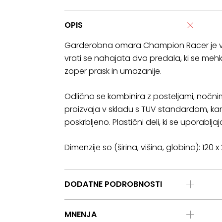
OPIS
Garderobna omara Champion Racer je v ob
vrati se nahajata dva predala, ki se mehk
zoper prask in umazanije.
Odlično se kombinira z posteljami, nočnim
proizvaja v skladu s TUV standardom, ka
poskrbljeno. Plastični deli, ki se uporablja
Dimenzije so (širina, višina, globina): 120 
DODATNE PODROBNOSTI
MNENJA