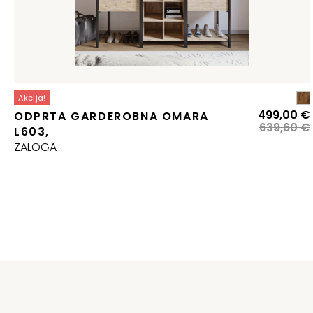
Akcija!
499,00
€
ODPRTA GARDEROBNA OMARA
639,60
€
L603,
j
ZALOGA