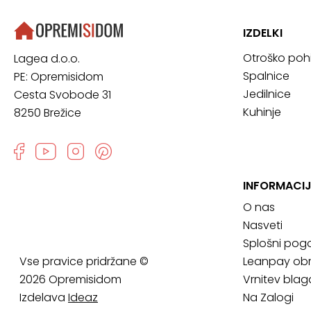
IZDELKI
Otroško poh
Lagea d.o.o.
Spalnice
PE: Opremisidom
Jedilnice
Cesta Svobode 31
Kuhinje
8250 Brežice
INFORMACIJ
O nas
Nasveti
Splošni pogo
Vse pravice pridržane ©
Leanpay obr
2026 Opremisidom
Vrnitev blag
Izdelava
Ideaz
Na Zalogi