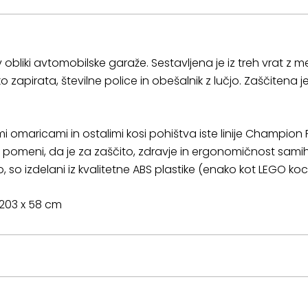
liki avtomobilske garaže. Sestavljena je iz treh vrat z
o zapirata, številne police in obešalnik z lučjo. Zaščiten
i omaricami in ostalimi kosi pohištva iste linije Champion
r pomeni, da je za zaščito, zdravje in ergonomičnost sami
jo, so izdelani iz kvalitetne ABS plastike (enako kot LEGO koc
x 203 x 58 cm