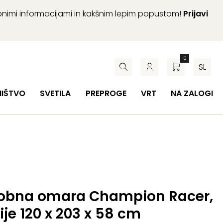
abnimi informacijami in kakšnim lepim popustom!
Prijavi
0
SL
HIŠTVO
SVETILA
PREPROGE
VRT
NA ZALOGI
obna omara Champion Racer,
je 120 x 203 x 58 cm