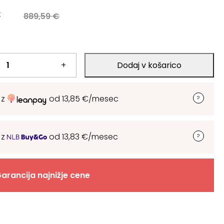
a
€
889,59
€
.
+
Dodaj v košarico
.
 z
od
13,85
€
/mesec
 z
od
13,83
€
/mesec
arancija najnižje cene