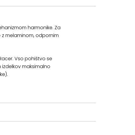
 mehanizmom harmonike. Za
a je z melaminom, odpornim
 Racer. Vso pohištvo se
h izdelkov maksimalno
ke).