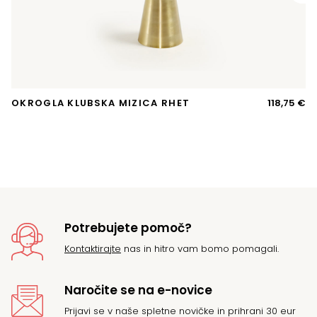
OKROGLA KLUBSKA MIZICA RHET
118,75
€
A
T
si
Potrebujete pomoč?
Kontaktirajte
nas in hitro vam bomo pomagali.
Naročite se na e-novice
Prijavi se v naše spletne novičke in prihrani 30 eur