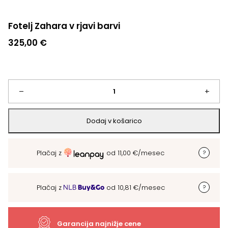
Fotelj Zahara v rjavi barvi
325,00
€
Fotelj
–
+
Zahara
Dodaj v košarico
v
Plačaj z
od
11,00
€
/mesec
rjavi
barvi
Plačaj z
od
10,81
€
/mesec
količina
Garancija najnižje cene