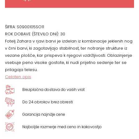
ŠIFRA:
S0900105SO11
ROK DOBAVE (ŠTEVILO DNI):
30
Fotelj Zahara v rjavi barvi je izdelan iz kombinacije jeklenih nog
v črni barvi, ki zagotavljajo stabilnost, ter notranje strukture iz
vezane plošče, kar prispeva k njegovi vzdržljivosti. Oblazinjenje
vsebuje peno visoke gostote, ki nudi prijetno sedenje ter se
prilagaja telesu.
Celoten opis
Brezplačna dostava do vaših vrat
Do 24 obrokov brez obresti
Garancija najnižje cene
Najboljše razmerje med ceno in kakovostjo