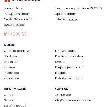
Lagea d.o.o.
Vse pravice pridržane © 2026
PE: Opremisidom
Opremisidom
Cesta Svobode 31
Izdelava
Ideaz
8250 Brežice
IZDELKI
Otroško pohištvo
Dnevne sobe
Spalnice
Kosovno pohištvo
Jedilnice
Svetila
Kuhinje
Preproge in tepihi
Predsobe
Dodatki
Kopalnice
Pohištvo na zalogi
INFORMACIJE
KONTAKT
O nas
051 418 318
Nasveti
info@opremisidom.com
Splošni pogoji