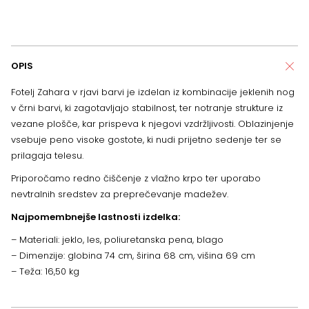
OPIS
Fotelj Zahara v rjavi barvi je izdelan iz kombinacije jeklenih nog
v črni barvi, ki zagotavljajo stabilnost, ter notranje strukture iz
vezane plošče, kar prispeva k njegovi vzdržljivosti. Oblazinjenje
vsebuje peno visoke gostote, ki nudi prijetno sedenje ter se
prilagaja telesu.
Priporočamo redno čiščenje z vlažno krpo ter uporabo
nevtralnih sredstev za preprečevanje madežev.
Najpomembnejše lastnosti izdelka:
– Materiali: jeklo, les, poliuretanska pena, blago
– Dimenzije: globina 74 cm, širina 68 cm, višina 69 cm
– Teža: 16,50 kg