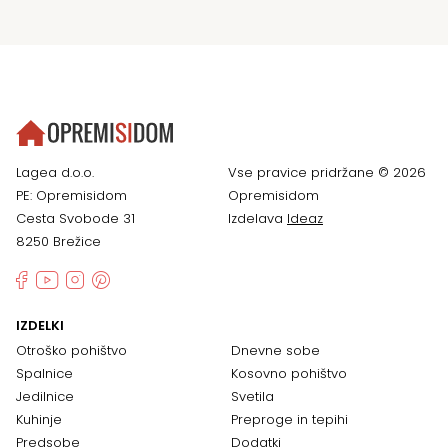
Lagea d.o.o.
Vse pravice pridržane © 2026
PE: Opremisidom
Opremisidom
Cesta Svobode 31
Izdelava
Ideaz
8250 Brežice
IZDELKI
Otroško pohištvo
Dnevne sobe
Spalnice
Kosovno pohištvo
Jedilnice
Svetila
Kuhinje
Preproge in tepihi
Predsobe
Dodatki