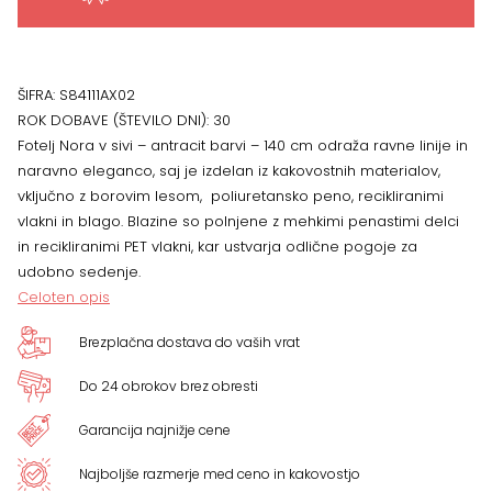
-
140
ŠIFRA:
S84111AX02
ROK DOBAVE (ŠTEVILO DNI):
30
cm
Fotelj Nora v sivi – antracit barvi – 140 cm odraža ravne linije in
naravno eleganco, saj je izdelan iz kakovostnih materialov,
količina
vključno z borovim lesom, poliuretansko peno, recikliranimi
vlakni in blago. Blazine so polnjene z mehkimi penastimi delci
in recikliranimi PET vlakni, kar ustvarja odlične pogoje za
udobno sedenje.
Celoten opis
Brezplačna dostava do vaših vrat
Do 24 obrokov brez obresti
Garancija najnižje cene
Najboljše razmerje med ceno in kakovostjo