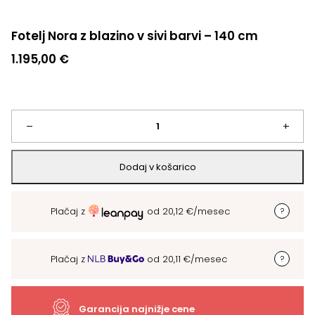
Fotelj Nora z blazino v sivi barvi – 140 cm
1.195,00
€
Fotelj
–
+
Nora
Dodaj v košarico
z
Plačaj z
od
20,12
€
/mesec
blazino
v
Plačaj z
od
20,11
€
/mesec
sivi
barvi
Garancija najnižje cene