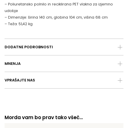
– Poliuretansko polnilo in reciklirana PET vlakna za izjemno
udobje
– Dimenzije: širina 140 cm, globina 104 cm, višina 68 cm
– Teža: 51,42 kg
DODATNE PODROBNOSTI
MNENJA
VPRAŠAJTE NAS
Morda vam bo prav tako všeč…