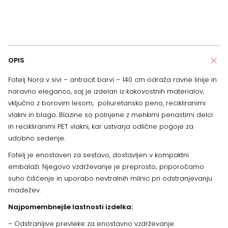
OPIS
Fotelj Nora v sivi – antracit barvi – 140 cm odraža ravne linije in
naravno eleganco, saj je izdelan iz kakovostnih materialov,
vključno z borovim lesom, poliuretansko peno, recikliranimi
vlakni in blago. Blazine so polnjene z mehkimi penastimi delci
in recikliranimi PET vlakni, kar ustvarja odlične pogoje za
udobno sedenje.
Fotelj je enostaven za sestavo, dostavljen v kompaktni
embalaži. Njegovo vzdrževanje je preprosto; priporočamo
suho čiščenje in uporabo nevtralnih milnic pri odstranjevanju
madežev.
Najpomembnejše lastnosti izdelka:
– Odstranljive prevleke za enostavno vzdrževanje