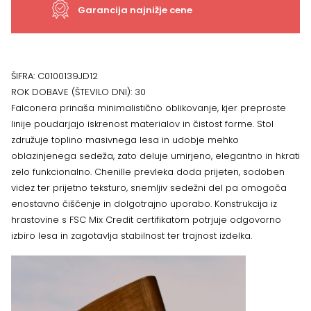
hrastovega
Garancija najnižje cene
lesa
količina
ŠIFRA:
C0100139JD12
ROK DOBAVE (ŠTEVILO DNI):
30
Falconera prinaša minimalistično oblikovanje, kjer preproste
linije poudarjajo iskrenost materialov in čistost forme. Stol
združuje toplino masivnega lesa in udobje mehko
oblazinjenega sedeža, zato deluje umirjeno, elegantno in hkrati
zelo funkcionalno. Chenille prevleka doda prijeten, sodoben
videz ter prijetno teksturo, snemljiv sedežni del pa omogoča
enostavno čiščenje in dolgotrajno uporabo. Konstrukcija iz
hrastovine s FSC Mix Credit certifikatom potrjuje odgovorno
izbiro lesa in zagotavlja stabilnost ter trajnost izdelka.