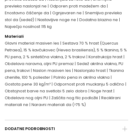
prevleka naslonjal ne | Odporen proti madežem da |
Enostavno čiščenje da | Ognjevaren ne | Snemljiva prevleka
stol da (sedež) | Nastavljive noge ne | Dodatna blazina ne |
Največja nosilnost 115 kg
Materiali
Glavni material masiven les | Sestava 70 % hrast (Quercus
Petraea), 15 % kavčukovec (Hevea brasiliensis), 5 % tkanina, 5 %
PU pena, 2 % sintetična vlakna, 2 % trakovi | Konstrukcija hrast |
Obdelava naravna, oljni PU premaz | Sedež akrilna vlakna, PU
pena, trakovi | Naslon masiven les | Naslonjala hrast | Tkanina
chenille, 100 % poliester | Polnilo pena in akrilna vlakna |
Gostota pene 30 kg/m³ | Odpornost proti muckanju 5 odlično |
Obstojnost barve na svetlobi 5 zelo dobro | Noge hrast |
Obdelava nog oljni PU | Zaščita nog filc podložki | Reciklirani
materiali ne | Naravni materiali da (>75 %)
DODATNE PODROBNOSTI