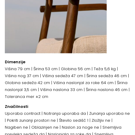
Dimenzije
Višina 79 cm | Širina 53 cm | Globina 56 cm | Teža 5,6 kg |
Višina nog 37 cm | Višina sedeža 47 cm | Širina sedeža 46 cm |
Globina sedeža 42 cm | Višina naslonjal za roke 64 cm | Širina
naslonjal 3,5 cm | Višina naslona 33 cm | Širina naslona 46 cm |
Toleranca mer ±2 cm
Značilnosti
Uporaba contract | Notranja uporaba da | Zunanja uporaba ne
| Pokriti zunanji prostori ne | Število sedišč 1 | Zložljiv ne |
Nagiben ne | Oblazinjen ne | Naslon za noge ne | Snemljiva
prevleka sedeža da | Naslonjala za roke da | Snemljiva