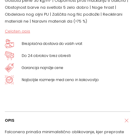
Gostota pene 30 kg/m³ | Odpornost proti muckanju 5 odlično |
Obstojnost barve na svetlobi 5 zelo dobro | Noge hrast |
Obdelava nog oljni PU | Zaščita nog filc podložki | Reciklirani
materiali ne | Naravni materiali da (>75 %)
Celoten opis
Brezplačna dostava do vaših vrat
Do 24 obrokov brez obresti
Garancija najnižje cene
Najboljše razmerje med ceno in kakovostjo
OPIS
Falconera prinaša minimalistično oblikovanje, kjer preproste