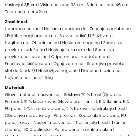
naslonjal 3,5 cm | Višina naslona 33 cm | Širina naslona 46 cm |
Toleranca mer ±2 cm
Značilnosti
Uporaba contract | Notranja uporaba da | Zunanja uporaba ne
| Pokriti zunanji prostori ne | Število sedišč 1 | Zložljiv ne |
Nagiben ne | Oblazinjen ne | Naslon za noge ne | Snemljiva
prevleka sedeža da | Naslonjala za roke da | Snemljiva
prevleka naslonjal ne | Odporen proti madežem da |
Enostavno čiščenje da | Ognjevaren ne | Snemljiva prevleka
stol da (sedež) | Nastavljive noge ne | Dodatna blazina ne |
Največja nosilnost 115 kg
Materiali
Glavni material masiven les | Sestava 70 % hrast (Quercus
Petraea), 15 % kavčukovec (Hevea brasiliensis), 5 % tkanina, 5 %
PU pena, 2 % sintetična vlakna, 2 % trakovi | Konstrukcija hrast |
Obdelava naravna, oljni PU premaz | Sedež akrilna vlakna, PU
pena, trakovi | Naslon masiven les | Naslonjala hrast | Tkanina
chenille, 100 % poliester | Polnilo pena in akrilna vlakna |