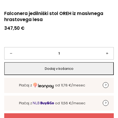
Falconera jedilniški stol OREH iz masivnega
hrastovega lesa
347,50
€
Falconera
–
+
jedilniški
Dodaj v košarico
stol
Plačaj z
od
11,78
€
/mesec
OREH
iz
Plačaj z
od
11,56
€
/mesec
masivnega