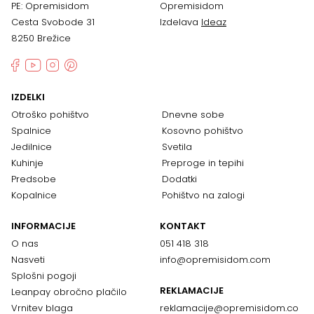
PE: Opremisidom
Opremisidom
Cesta Svobode 31
Izdelava
Ideaz
8250 Brežice
IZDELKI
Otroško pohištvo
Dnevne sobe
Spalnice
Kosovno pohištvo
Jedilnice
Svetila
Kuhinje
Preproge in tepihi
Predsobe
Dodatki
Kopalnice
Pohištvo na zalogi
INFORMACIJE
KONTAKT
O nas
051 418 318
Nasveti
info@opremisidom.com
Splošni pogoji
REKLAMACIJE
Leanpay obročno plačilo
Vrnitev blaga
reklamacije@
opremisidom.co