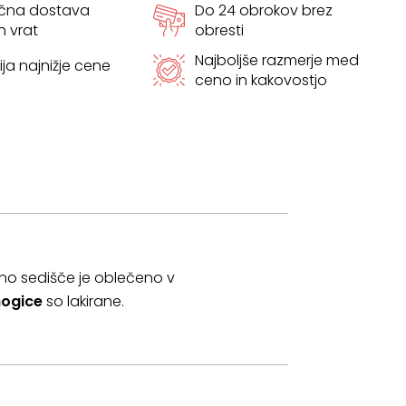
ačna dostava
Do 24 obrokov brez
h vrat
obresti
Najboljše razmerje med
ja najnižje cene
ceno in kakovostjo
bno sedišče je oblečeno v
nogice
so lakirane.