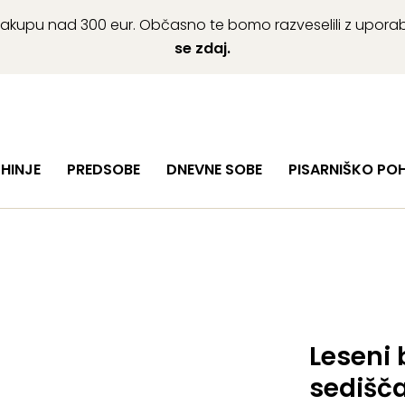
ob nakupu nad 300 eur. Občasno te bomo razveselili z upor
se zdaj.
HINJE
PREDSOBE
DNEVNE SOBE
PISARNIŠKO PO
Leseni 
sedišč