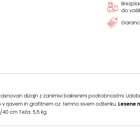
Brezpl
do vaši
Garanci
o zasnovan dizajn z zanimivi bakrenimi podrobnostmi. Udo
vo v rjavem in grafitnem oz. temno sivem odtenku.
Lesene
40/40 cm Teža: 5,5 kg