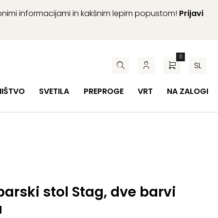
abnimi informacijami in kakšnim lepim popustom!
Prijavi
0
SL
HIŠTVO
SVETILA
PREPROGE
VRT
NA ZALOGI
barski stol Stag, dve barvi
a