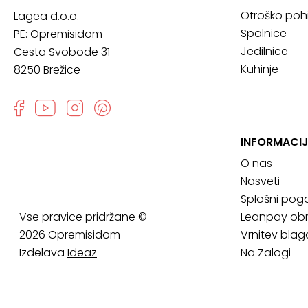
Otroško poh
Lagea d.o.o.
Spalnice
PE: Opremisidom
Jedilnice
Cesta Svobode 31
Kuhinje
8250 Brežice
INFORMACIJ
O nas
Nasveti
Splošni pogo
Vse pravice pridržane ©
Leanpay obr
2026 Opremisidom
Vrnitev blag
Izdelava
Ideaz
Na Zalogi