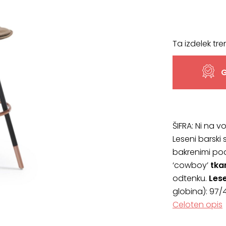
Ta izdelek tre
G
ŠIFRA:
Ni na vo
Leseni barski
bakrenimi po
‘cowboy’
tka
odtenku.
Les
globina): 97/
Celoten opis