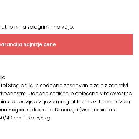
nutno ni na zalogi in ni na voljo.
arancija najnižje cene
ljo
 stol Stag odlikuje sodobno zasnovan dizajn z zanimivi
drobnostmi. Udobno sedišče je oblečeno v kakovostno
nino
, dobavljivo v rjavem in grafitnem oz. temno sivem
ene
nogice
so lakirane. Dimenzija (višina x širina x
40/40 cm Teža: 5,5 kg