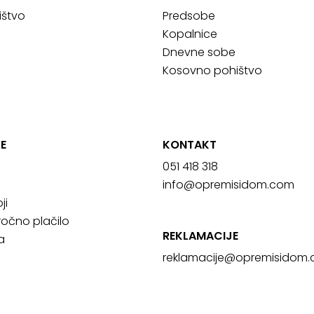
ištvo
Predsobe
Kopalnice
Dnevne sobe
Kosovno pohištvo
E
KONTAKT
051 418 318
info@opremisidom.com
ji
očno plačilo
REKLAMACIJE
a
reklamacije@
opremisidom