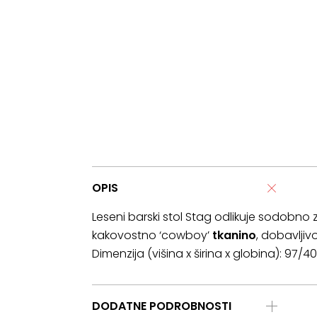
OPIS
Leseni barski stol Stag odlikuje sodobn
kakovostno ‘cowboy’
tkanino
, dobavlji
Dimenzija (višina x širina x globina): 97/
DODATNE PODROBNOSTI