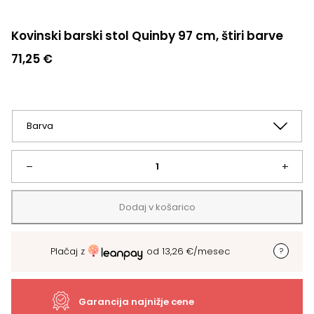
Kovinski barski stol Quinby 97 cm, štiri barve
71,25
€
Kovinski
–
+
barski
Dodaj v košarico
stol
Plačaj z
od
13,26
€
/mesec
Quinby
97
Garancija najnižje cene