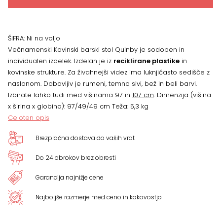
cm,
štiri
ŠIFRA:
Ni na voljo
barve
Večnamenski Kovinski barski stol Quinby je sodoben in
individualen izdelek. Izdelan je iz
reciklirane plastike
in
količina
kovinske strukture. Za živahnejši videz ima luknjičasto sedišče z
naslonom. Dobavljiv je rumeni, temno sivi, bež in beli barvi.
Izbirate lahko tudi med višinama 97 in
107 cm
. Dimenzija (višina
x širina x globina): 97/49/49 cm Teža: 5,3 kg
Celoten opis
Brezplačna dostava do vaših vrat
Do 24 obrokov brez obresti
Garancija najnižje cene
Najboljše razmerje med ceno in kakovostjo