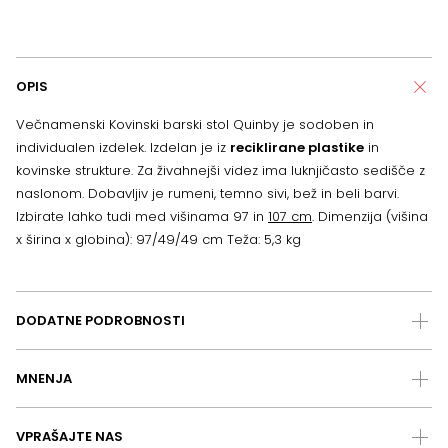
OPIS
Večnamenski Kovinski barski stol Quinby je sodoben in
individualen izdelek. Izdelan je iz
reciklirane plastike
in
kovinske strukture. Za živahnejši videz ima luknjičasto sedišče z
naslonom. Dobavljiv je rumeni, temno sivi, bež in beli barvi.
Izbirate lahko tudi med višinama 97 in
107 cm
. Dimenzija (višina
x širina x globina): 97/49/49 cm Teža: 5,3 kg
DODATNE PODROBNOSTI
MNENJA
VPRAŠAJTE NAS