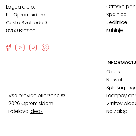
Otroško poh
Lagea d.o.o.
Spalnice
PE: Opremisidom
Jedilnice
Cesta Svobode 31
Kuhinje
8250 Brežice
INFORMACIJ
O nas
Nasveti
Splošni pogo
Vse pravice pridržane ©
Leanpay obr
2026 Opremisidom
Vrnitev blag
Izdelava
Ideaz
Na Zalogi