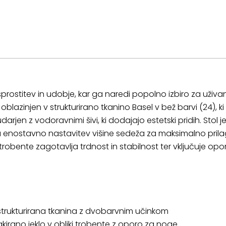
sprostitev in udobje, kar ga naredi popolno izbiro za uživanj
oblazinjen v strukturirano tkanino Basel v bež barvi (24), 
udarjen z vodoravnimi šivi, ki dodajajo estetski pridih. Stol je
a enostavno nastavitev višine sedeža za maksimalno prila
 trobente zagotavlja trdnost in stabilnost ter vključuje op
 strukturirana tkanina z dvobarvnim učinkom
irano jeklo v obliki trobente z oporo za noge