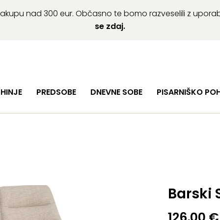
ob nakupu nad 300 eur. Občasno te bomo razveselili z upor
se zdaj.
HINJE
PREDSOBE
DNEVNE SOBE
PISARNIŠKO PO
Barski 
126,00
€