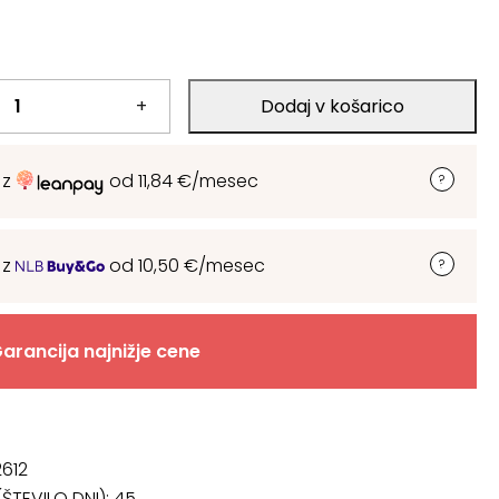
+
Dodaj v košarico
 z
od
11,84
€
/mesec
 z
od
10,50
€
/mesec
arancija najnižje cene
612
ŠTEVILO DNI):
45