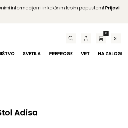
abnimi informacijami in kakšnim lepim popustom!
Prijavi
0
SL
HIŠTVO
SVETILA
PREPROGE
VRT
NA ZALOGI
Stol Adisa