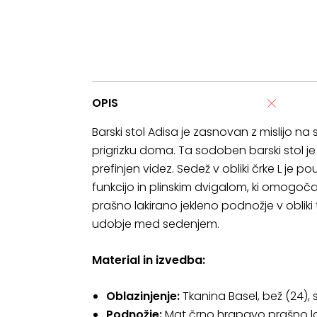
OPIS
Barski stol Adisa je zasnovan z mislijo na 
prigrizku doma. Ta sodoben barski stol je 
prefinjen videz. Sedež v obliki črke L je po
funkcijo in plinskim dvigalom, ki omogoč
prašno lakirano jekleno podnožje v obliki
udobje med sedenjem.
Material in izvedba:
Oblazinjenje:
Tkanina Basel, bež (24),
Podnožje:
Mat črno hrapavo prašno lak