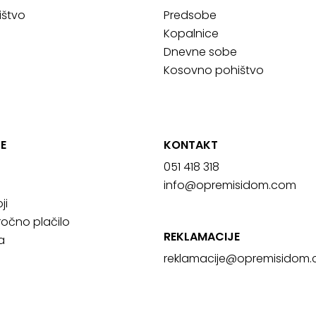
ištvo
Predsobe
Kopalnice
Dnevne sobe
Kosovno pohištvo
E
KONTAKT
051 418 318
info@opremisidom.com
ji
očno plačilo
REKLAMACIJE
a
reklamacije@
opremisidom