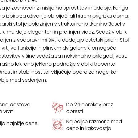
isa je zasnovan z mislijo na sprostitev in udobje, kar ga
 izbiro za uživanje ob pijači ali hitrem prigrizku doma.
ski stol je oblazinjen v strukturirano tkanino Basel v
, ki mu daje eleganten in prefinjen videz. Sedež v obliki
arjen z vodoravnimi šivi, ki dodajajo estetski pridih. Stol
 vrtljivo funkcijo in plinskim dvigalom, ki omogoča
tavitev višine sedeža za maksimalno prilagodljivost.
ašno lakirano jekleno podnožje v obliki trobente
nost in stabilnost ter vključuje oporo za noge, kar
obje med sedenjem.
ačna dostava
Do 24 obrokov brez
h vrat
obresti
Najboljše razmerje med
ja najnižje cene
ceno in kakovostjo