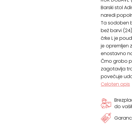
Barski stol Ad
naredi popolno
Ta sodoben bar
bež barvi (24)
črke L je poud
je opremljen z
enostavno nas
Črno grobo pr
zagotavlja trd
povečuje ud
Celoten opis
Brezpl
do vaši
Garanci