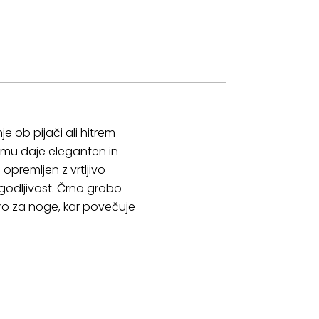
e ob pijači ali hitrem
ki mu daje eleganten in
 opremljen z vrtljivo
godljivost. Črno grobo
oro za noge, kar povečuje