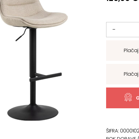
Barski
–
Stol
Plačaj
Adisa
količina
Plačaj
G
ŠIFRA:
0000102
ROK DOBAVE (