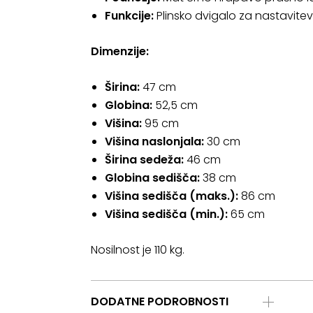
Funkcije:
Plinsko dvigalo za nastavitev 
Dimenzije:
Širina:
47 cm
Globina:
52,5 cm
Višina:
95 cm
Višina naslonjala:
30 cm
Širina sedeža:
46 cm
Globina sedišča:
38 cm
Višina sedišča (maks.):
86 cm
Višina sedišča (min.):
65 cm
Nosilnost je 110 kg.
DODATNE PODROBNOSTI