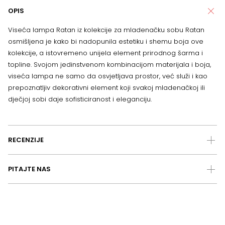
OPIS
Viseća lampa Ratan iz kolekcije za mladenačku sobu Ratan
osmišljena je kako bi nadopunila estetiku i shemu boja ove
kolekcije, a istovremeno unijela element prirodnog šarma i
topline. Svojom jedinstvenom kombinacijom materijala i boja,
viseća lampa ne samo da osvjetljava prostor, već služi i kao
prepoznatljiv dekorativni element koji svakoj mladenačkoj ili
dječjoj sobi daje sofisticiranost i eleganciju.
RECENZIJE
PITAJTE NAS