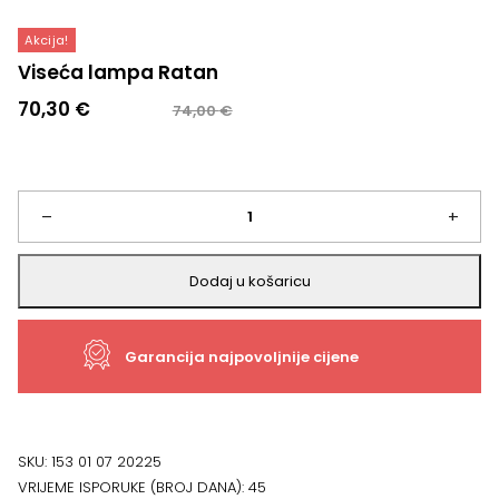
Akcija!
Viseća lampa Ratan
Izvorna
Trenutna
70,30
€
74,00
€
cijena
cijena
bila
je:
je:
70,30 €.
74,00 €.
Viseća
–
+
lampa
Dodaj u košaricu
Ratan
Garancija najpovoljnije cijene
količina
SKU:
153 01 07 20225
VRIJEME ISPORUKE (BROJ DANA):
45