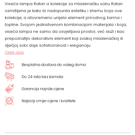
Viseća lampa Ratan iz kolekcije za mladenačku sobu Ratan
osmišljena je kako bi nadopunila estetiku i shemu boja ove
kolekcije, a istovremeno unijela element prirodnog šarma i
topline. Svojom jedinstvenom kombinacijom materijala i boja,
viseća lampa ne samo da osvjetljava prostor, već služi i kao
prepoznatljiv dekorativni element koji svakoj mladenačkoj ili
dječjoj sobi daje sofisticiranost i eleganciju.
Cijeli opis
Besplatna dostava do vašeg doma
Do 24 rata bez kamata
Garancija najniže cijene
Najbolji omjer cijene i kvalitete