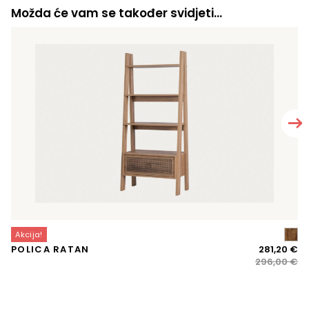
Možda će vam se također svidjeti…
Akcija!
A
Iz
Tr
POLICA RATAN
281,20
€
O
ci
ci
296,00
€
bi
je:
je:
28
29