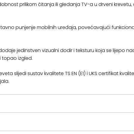
bnost prilikom čitanja ili gledanja TV-a u drveni krevetu, 
avno punjenje mobilnih uređaja, povećavajući funkciona
dodaje jedinstven vizualni dodir i teksturu koja se lijepo 
i topao izgled.
reveta slijedi sustav kvalitete TS EN (E1) i UKS certifikat kvali
jala.