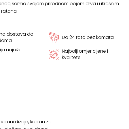
rodnog šarma svojom prirodnom bojom drva i ukrasnim
ratana.
tna dostava do
Do 24 rata bez kamata
 doma
ja najniže
Najbolji omjer cijene i
kvalitete
irani dizajn, kreiran za