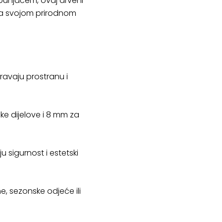
punjačem, ovaj drveni
rma svojom prirodnom
uravaju prostranu i
ke dijelove i 8 mm za
 sigurnost i estetski
, sezonske odjeće ili