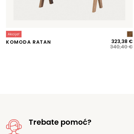
Akcija!
323,38
€
KOMODA RATAN
340,40
€
j
j
Trebate pomoć?