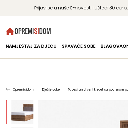
Prijavi se u naše E-novosti i uštedi 30 eu
NAMJEŠTAJ ZA DJECU
SPAVAĆE SOBE
BLAGOVAON
Opremisidom
|
Dječje sobe
|
Tapeciran drveni krevet sa podiznom 