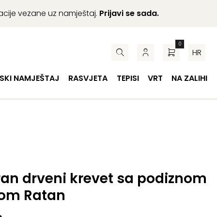
macije vezane uz namještaj.
Prijavi se sada.
0
HR
SKI NAMJEŠTAJ
RASVJETA
TEPISI
VRT
NA ZALIHI
ran drveni krevet sa podiznom
om Ratan