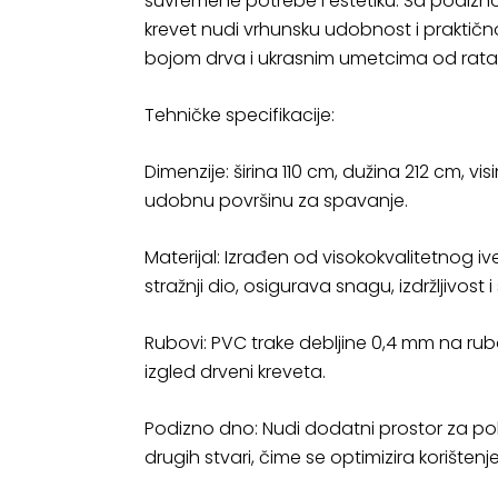
suvremene potrebe i estetiku. Sa podiz
krevet nudi vrhunsku udobnost i praktičn
bojom drva i ukrasnim umetcima od rata
Tehničke specifikacije:
Dimenzije: širina 110 cm, dužina 212 cm, v
udobnu površinu za spavanje.
Materijal: Izrađen od visokokvalitetnog i
stražnji dio, osigurava snagu, izdržljivost 
Rubovi: PVC trake debljine 0,4 mm na rub
izgled drveni kreveta.
Podizno dno: Nudi dodatni prostor za poh
drugih stvari, čime se optimizira korištenj