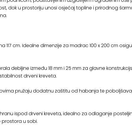
nom podnicom, podstavljenim uzglavljem i ugrađenim USB 
ost, dok u prostoriju unosi osjećaj topline i prirodnog ša
na.
isina 117 cm. Idealne dimenzije za madrac 100 x 200 cm osig
verala debljine između 18 mm i 25 mm za glavne konstrukcijs
i stabilnost drveni kreveta.
ovima pružaju dodatnu zaštitu od habanja te poboljšavaju
ranu ispod drveni kreveta, idealno za odlaganje posteljine
e prostora u sobi.