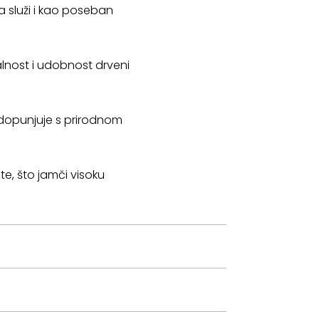
a služi i kao poseban
lnost i udobnost drveni
nadopunjuje s prirodnom
tete, što jamči visoku