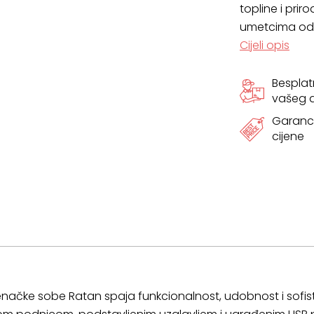
topline i pri
umetcima od 
Cijeli opis
Bespla
vašeg
Garanci
cijene
enačke sobe Ratan spaja funkcionalnost, udobnost i sofistic