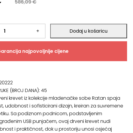
a
€
586,09
€
.
+
Dodaj u košaricu
.
arancija najpovoljnije cijene
 20222
RUKE (BROJ DANA):
45
eni krevet iz kolekcije mladenačke sobe Ratan spaja
, udobnost i sofisticirani dizajn, kreiran za suvremene
tetiku. Sa podiznom podnicom, podstavljenim
ugrađenim USB punjačem, ovaj drveni krevet nudi
nost i praktičnost, dok u prostoriju unosi osjećaj