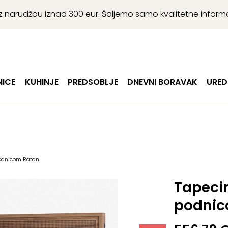
r uz narudžbu iznad 300 eur. Šaljemo samo kvalitetne infor
ICE
KUHINJE
PREDSOBLJE
DNEVNI BORAVAK
URED
podnicom Ratan
Tapeci
podnic