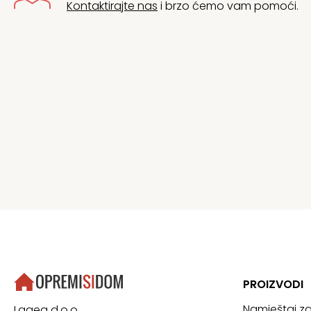
Kontaktirajte nas
i brzo ćemo vam pomoći.
PROIZVODI
Namještaj z
Lagea d.o.o.