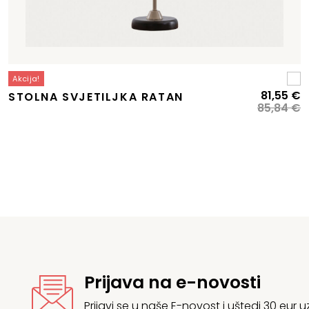
Akcija!
Izvorna
Trenutna
I
T
81,55
€
STOLNA SVJETILJKA RATAN
cijena
cijena
c
c
85,84
€
bila
e:
b
je
e:
323,38 €.
je
8
340,40 €.
8
Prijava na e-novosti
Prijavi se u naše E-novost i uštedi 30 eur