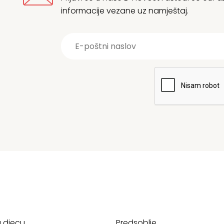
informacije vezane uz namještaj.
a djecu
Predsoblje