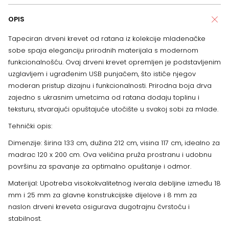
OPIS
Tapeciran drveni krevet od ratana iz kolekcije mladenačke
sobe spaja eleganciju prirodnih materijala s modernom
funkcionalnošću. Ovaj drveni krevet opremljen je podstavljenim
uzglavljem i ugrađenim USB punjačem, što ističe njegov
moderan pristup dizajnu i funkcionalnosti. Prirodna boja drva
zajedno s ukrasnim umetcima od ratana dodaju toplinu i
teksturu, stvarajući opuštajuće utočište u svakoj sobi za mlade.
Tehnički opis:
Dimenzije: širina 133 cm, dužina 212 cm, visina 117 cm, idealno za
madrac 120 x 200 cm. Ova veličina pruža prostranu i udobnu
površinu za spavanje za optimalno opuštanje i odmor.
Materijal: Upotreba visokokvalitetnog iverala debljine između 18
mm i 25 mm za glavne konstrukcijske dijelove i 8 mm za
naslon drveni kreveta osigurava dugotrajnu čvrstoću i
stabilnost.