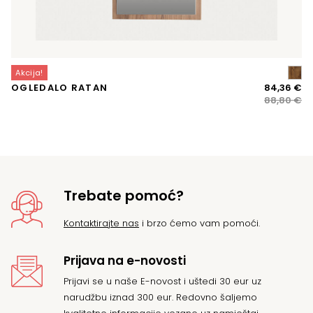
Akcija!
A
Iz
Tr
OGLEDALO RATAN
84,36
€
K
ci
ci
88,80
€
bi
je:
je:
84
88
Trebate pomoć?
Kontaktirajte nas
i brzo ćemo vam pomoći.
Prijava na e-novosti
Prijavi se u naše E-novost i uštedi 30 eur uz
narudžbu iznad 300 eur. Redovno šaljemo