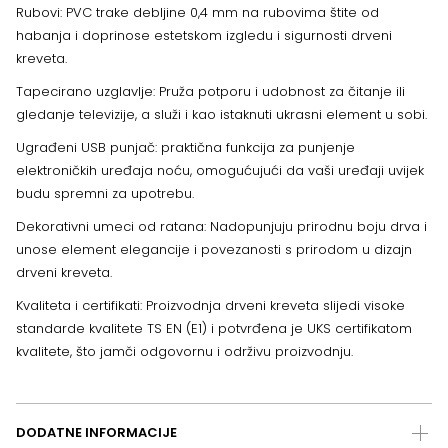
Rubovi: PVC trake debljine 0,4 mm na rubovima štite od
habanja i doprinose estetskom izgledu i sigurnosti drveni
kreveta.
Tapecirano uzglavlje: Pruža potporu i udobnost za čitanje ili
gledanje televizije, a služi i kao istaknuti ukrasni element u sobi.
Ugrađeni USB punjač: praktična funkcija za punjenje
elektroničkih uređaja noću, omogućujući da vaši uređaji uvijek
budu spremni za upotrebu.
Dekorativni umeci od ratana: Nadopunjuju prirodnu boju drva i
unose element elegancije i povezanosti s prirodom u dizajn
drveni kreveta.
Kvaliteta i certifikati: Proizvodnja drveni kreveta slijedi visoke
standarde kvalitete TS EN (E1) i potvrđena je UKS certifikatom
kvalitete, što jamči odgovornu i održivu proizvodnju.
DODATNE INFORMACIJE