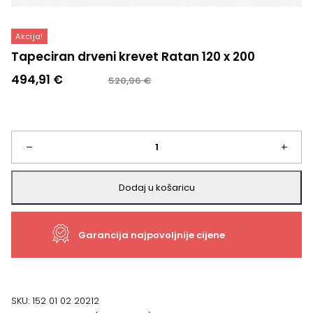
Akcija!
Tapeciran drveni krevet Ratan 120 x 200
Izvorna
Trenutna
494,91
€
520,96
€
cijena
cijena
bila
je:
je:
494,91 €.
520,96 €.
Tapeciran
–
+
drveni
Dodaj u košaricu
krevet
Garancija najpovoljnije cijene
Ratan
120
x
SKU:
152 01 02 20212