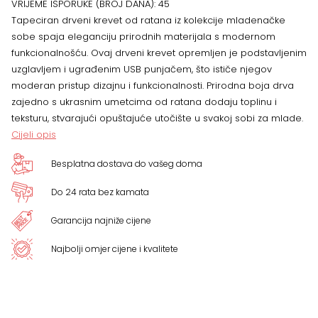
VRIJEME ISPORUKE (BROJ DANA):
45
200
Tapeciran drveni krevet od ratana iz kolekcije mladenačke
sobe spaja eleganciju prirodnih materijala s modernom
količina
funkcionalnošću. Ovaj drveni krevet opremljen je podstavljenim
uzglavljem i ugrađenim USB punjačem, što ističe njegov
moderan pristup dizajnu i funkcionalnosti. Prirodna boja drva
zajedno s ukrasnim umetcima od ratana dodaju toplinu i
teksturu, stvarajući opuštajuće utočište u svakoj sobi za mlade.
Cijeli opis
Besplatna dostava do vašeg doma
Do 24 rata bez kamata
Garancija najniže cijene
Najbolji omjer cijene i kvalitete