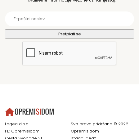
kvalitetne informacije vezane uz namještaj.
Lagea d.o.o.
Sva prava pridržana © 2026
PE: Opremisidom
Opremisidom
Cesta Svobode 31
Izrada
Ideaz