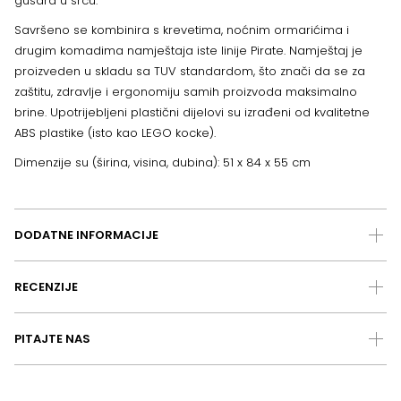
gusara u srcu.
Savršeno se kombinira s krevetima, noćnim ormarićima i
drugim komadima namještaja iste linije Pirate. Namještaj je
proizveden u skladu sa TUV standardom, što znači da se za
zaštitu, zdravlje i ergonomiju samih proizvoda maksimalno
brine. Upotrijebljeni plastični dijelovi su izrađeni od kvalitetne
ABS plastike (isto kao LEGO kocke).
Dimenzije su (širina, visina, dubina): 51 x 84 x 55 cm
DODATNE INFORMACIJE
RECENZIJE
PITAJTE NAS