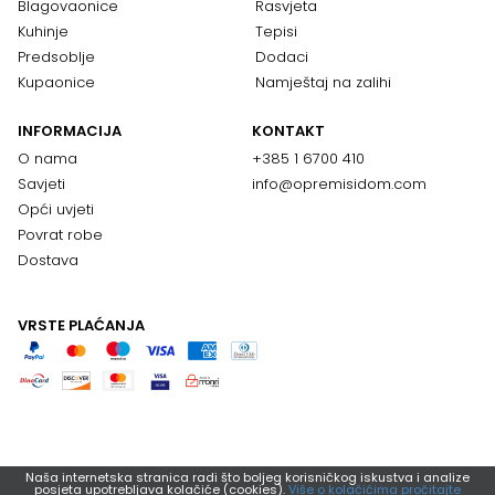
Blagovaonice
Rasvjeta
Kuhinje
Tepisi
Predsoblje
Dodaci
Kupaonice
Namještaj na zalihi
INFORMACIJA
KONTAKT
O nama
+385 1 6700 410
Savjeti
info@opremisidom.com
Opći uvjeti
Povrat robe
Dostava
VRSTE PLAĆANJA
Naša internetska stranica radi što boljeg korisničkog iskustva i analize
posjeta upotrebljava kolačiće (cookies).
Više o kolačićima pročitajte