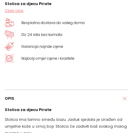
Stolica za djecu Pirate
Cijeli opis
Besplatna dostava do vašeg doma
Do 24 rata bez kamata
Garancija najniže cijene
Najbolji omjer cijene i kvalitete
OPIS
Stolica za djecu Pirate
Stolica ima tamno smeđu bazu. Jastuk sjedala je izrađen od
umjetne kože u crnoj boji. Stolica će zadiviti baš svakog malog