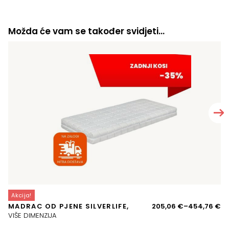
Možda će vam se također svidjeti…
Akcija!
A
Ra
MADRAC OD PJENE SILVERLIFE,
205,06
€
–
454,76
€
J
ci
VIŠE DIMENZIJA
VI
o