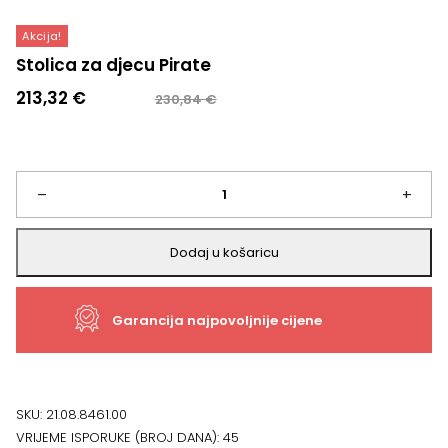
Akcija!
Stolica za djecu Pirate
Izvorna
Trenutna
213,32
€
230,84
€
cijena
cijena
bila
je:
je:
213,32 €.
230,84 €.
Stolica
–
+
za
Dodaj u košaricu
djecu
Garancija najpovoljnije cijene
Pirate
količina
SKU:
21.08.8461.00
VRIJEME ISPORUKE (BROJ DANA):
45