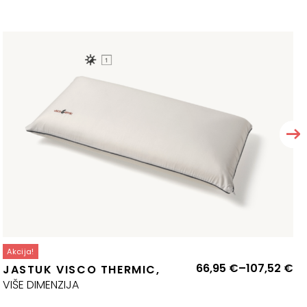
Akcija!
aspon
Ra
66,95
€
–
107,52
€
JASTUK VISCO THERMIC,
ijena:
ci
VIŠE DIMENZIJA
d
od
42,30 €
66