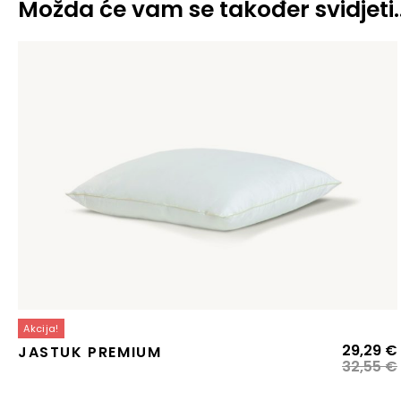
Možda će vam se također svidjeti
Akcija!
29,29
€
JASTUK PREMIUM
32,55
€
j
j