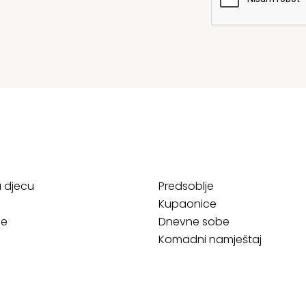
a djecu
Predsoblje
Kupaonice
ce
Dnevne sobe
Komadni namještaj