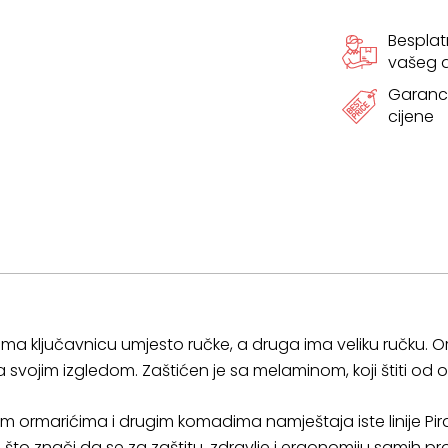
cm
Bespla
vašeg
količina
Garanci
cijene
ima ključavnicu umjesto ručke, a druga ima veliku ručku. Orma
svojim izgledom. Zaštićen je sa melaminom, koji štiti od o
m ormarićima i drugim komadima namještaja iste linije Pira
to znači da se za zaštitu, zdravlje i ergonomiju samih p