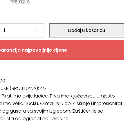
a
195,02
€
+
Dodaj u košaricu
.
arancija najpovoljnije cijene
.00
RUKE (BROJ DANA):
45
 Pirat ima dvije ladice. Prva ima ključavnicu umjesto
 ima veliku ručku. Ormar je u obliki škrinje i impresionirat
og gusara sa svojim izgledom. Zaštićen je sa
i štiti od ogrebotina i prašine.