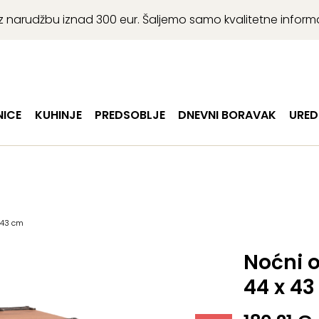
r uz narudžbu iznad 300 eur. Šaljemo samo kvalitetne infor
ICE
KUHINJE
PREDSOBLJE
DNEVNI BORAVAK
URED
x 43 cm
Noćni o
44 x 4