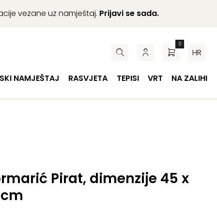
macije vezane uz namještaj.
Prijavi se sada.
0
HR
SKI NAMJEŠTAJ
RASVJETA
TEPISI
VRT
NA ZALIHI
rmarić Pirat, dimenzije 45 x
3 cm