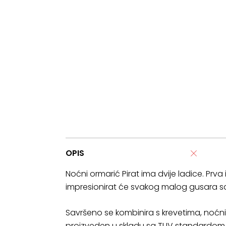
OPIS
Noćni ormarić Pirat ima dvije ladice. Prva 
impresionirat će svakog malog gusara sa 
Savršeno se kombinira s krevetima, noćni
proizveden u skladu sa TUV standardom, š