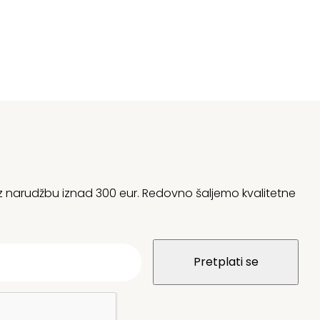
o
do
46,91 €
10
 uz narudžbu iznad 300 eur. Redovno šaljemo kvalitetne