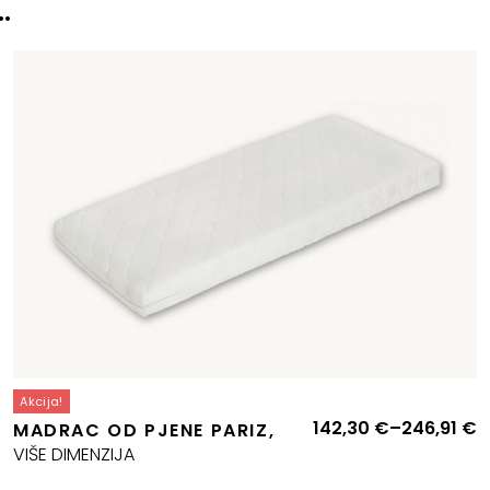
…
Akcija!
Izvorna
Trenutna
R
142,30
€
–
246,91
€
MADRAC OD PJENE PARIZ,
cijena
cijena
c
VIŠE DIMENZIJA
bila
e:
o
e:
29,29 €.
1