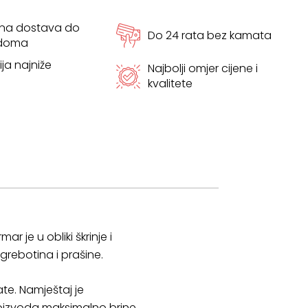
tna dostava do
Do 24 rata bez kamata
 doma
ja najniže
Najbolji omjer cijene i
kvalitete
r je u obliki škrinje i
grebotina i prašine.
te. Namještaj je
roizvoda maksimalno brine.