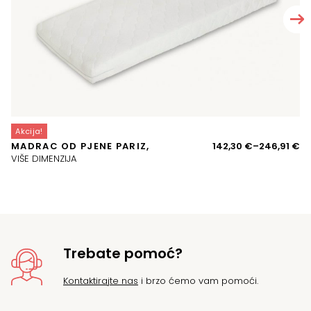
Akcija!
A
Ra
MADRAC OD PJENE PARIZ,
142,30
€
–
246,91
€
J
ci
VIŠE DIMENZIJA
o
14
d
24
Trebate pomoć?
Kontaktirajte nas
i brzo ćemo vam pomoći.