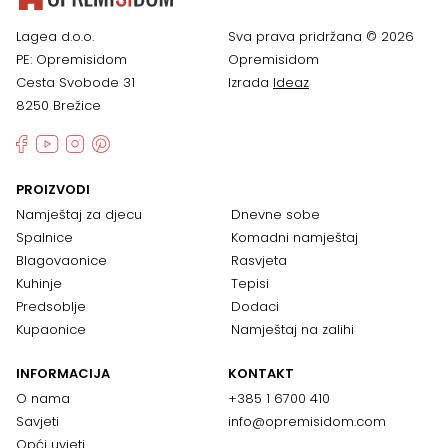
Lagea d.o.o.
Sva prava pridržana © 2026
PE: Opremisidom
Opremisidom
Cesta Svobode 31
Izrada
Ideaz
8250 Brežice
PROIZVODI
Namještaj za djecu
Dnevne sobe
Spalnice
Komadni namještaj
Blagovaonice
Rasvjeta
Kuhinje
Tepisi
Predsoblje
Dodaci
Kupaonice
Namještaj na zalihi
INFORMACIJA
KONTAKT
O nama
+385 1 6700 410
Savjeti
info@opremisidom.com
Opći uvjeti