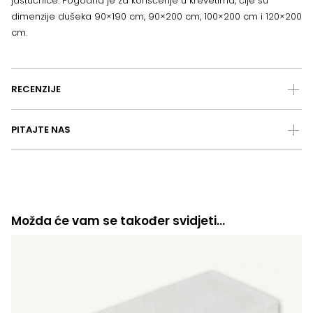
jastučnice. Pogodna je za korišćenje u krevetima, čije su
dimenzije dušeka 90×190 cm, 90×200 cm, 100×200 cm i 120×200
cm.
RECENZIJE
PITAJTE NAS
Možda će vam se također svidjeti…