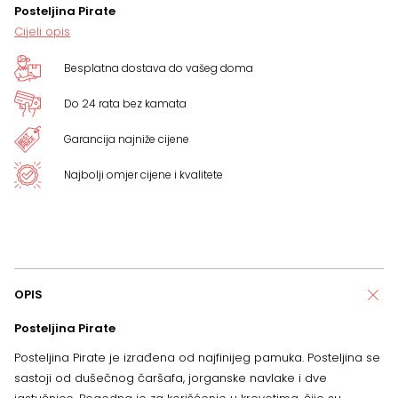
Posteljina Pirate
Cijeli opis
Besplatna dostava do vašeg doma
Do 24 rata bez kamata
Garancija najniže cijene
Najbolji omjer cijene i kvalitete
OPIS
Posteljina Pirate
Posteljina Pirate je izrađena
od najfinijeg pamuka. Posteljina se
sastoji od dušečnog čaršafa, jorganske navlake i dve