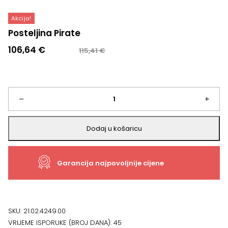
Akcija!
Posteljina Pirate
Izvorna
Trenutna
106,64
€
115,41
€
cijena
cijena
bila
je:
je:
106,64 €.
115,41 €.
Posteljina
–
+
Pirate
Dodaj u košaricu
količina
Garancija najpovoljnije cijene
SKU:
21.02.4249.00
VRIJEME ISPORUKE (BROJ DANA):
45