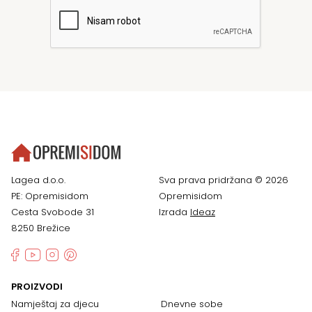
Lagea d.o.o.
Sva prava pridržana © 2026
PE: Opremisidom
Opremisidom
Cesta Svobode 31
Izrada
Ideaz
8250 Brežice
PROIZVODI
Namještaj za djecu
Dnevne sobe