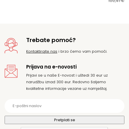
ci
ci
100,41
€
VI
bi
je:
je:
92
10
Trebate pomoć?
Kontaktirajte nas
i brzo ćemo vam pomoći.
Prijava na e-novosti
Prijavi se u naše E-novost i uštedi 30 eur uz
narudžbu iznad 300 eur. Redovno šaljemo
kvalitetne informacije vezane uz namještaj.