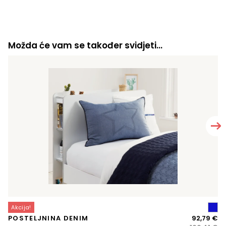
Možda će vam se također svidjeti…
Akcija!
A
Iz
Tr
POSTELJNINA DENIM
92,79
€
M