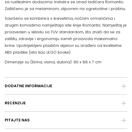
sa rustikalnim dodacima. Instalira se iznad ladičara Romantic.
Zaštićeno je sa melaminom, otpornim na ogrebotine i prašinu.
Savršeno se kombinira s krevetima, noćnim ormarićima i
drugim komadima namještaja iste linije Romantic. Namještaj je
proizveden u skladu sa TUV standardom, što znači da se za
zaštitu, zdravlje i ergonomiju samih proizvoda maksimalno
brine. Upotrijebljeni plastični dijelovi su izrađeni od kvalitetne
ABS plastike (isto kao LEGO kocke).
Dimenzije su (širina, visina, dubina): 90 x 88 x 7 cm
DODATNE INFORMACIJE
RECENZIJE
PITAJTE NAS