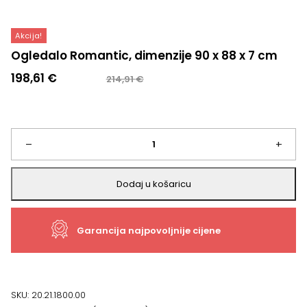
Akcija!
Ogledalo Romantic, dimenzije 90 x 88 x 7 cm
Izvorna
Trenutna
198,61
€
214,91
€
cijena
cijena
bila
je:
je:
198,61 €.
214,91 €.
Ogledalo
–
+
Romantic,
Dodaj u košaricu
dimenzije
Garancija najpovoljnije cijene
90
x
88
SKU:
20.21.1800.00