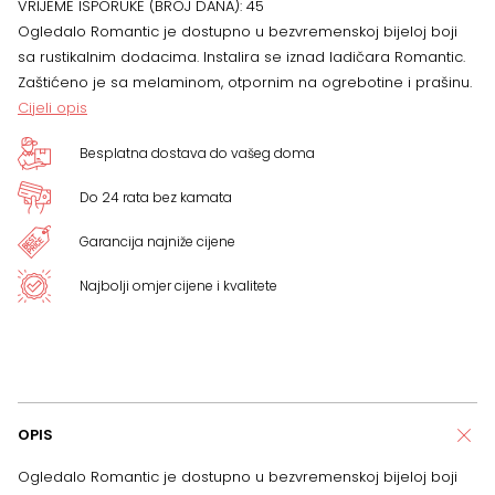
VRIJEME ISPORUKE (BROJ DANA):
45
x
Ogledalo Romantic je dostupno u bezvremenskoj bijeloj boji
sa rustikalnim dodacima. Instalira se iznad ladičara Romantic.
7
Zaštićeno je sa melaminom, otpornim na ogrebotine i prašinu.
Cijeli opis
cm
Besplatna dostava do vašeg doma
količina
Do 24 rata bez kamata
Garancija najniže cijene
Najbolji omjer cijene i kvalitete
OPIS
Ogledalo Romantic je dostupno u bezvremenskoj bijeloj boji