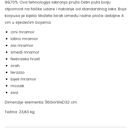
99,70%. Ova tehnologija lakiranja pruža četiri puta bolju
otpornost na fizičke udare i habanje od standardnog laka. Boja
korpusa je bijela. Možete birati između radne ploče debljine 4
cm u sljedećim bojama:
crni mramor
latino mramor
sivi mramor
smeđi mramor
Nebraska hrast
orah
terazzo
bijeli mramor
mozaik
siva
Dimenzije elementa: Š60xV91xD32 cm
Težina: 23,80 kg