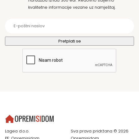
narudžbu iznad 300 eur. Redovno šaljemo
kvalitetne informacije vezane uz namještaj.
Lagea d.o.o.
Sva prava pridržana © 2026
PE: Opremisidom
Opremisidom