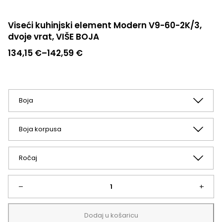
Viseći kuhinjski element Modern V9-60-2K/3,
dvoje vrat, VIŠE BOJA
Raspon
134,15
€
–
142,59
€
cijena:
od
134,15 €
do
142,59 €
Viseći
–
+
kuhinjski
Dodaj u košaricu