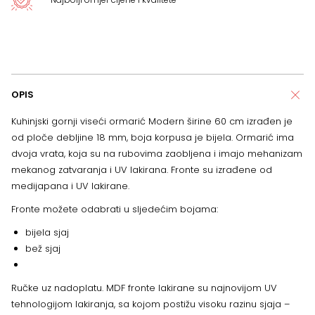
OPIS
Kuhinjski gornji viseći ormarić Modern širine 60 cm izrađen je
od ploče debljine 18 mm, boja korpusa je bijela.
Ormarić ima
dvoja vrata, koja su na rubovima zaobljena i imajo mehanizam
mekanog zatvaranja i UV lakirana. Fronte su izrađene od
medijapana i UV lakirane.
Fronte možete odabrati u sljedećim bojama:
bijela sjaj
bež sjaj
Ručke uz nadoplatu. MDF fronte lakirane su najnovijom UV
tehnologijom lakiranja, sa kojom postižu visoku razinu sjaja –