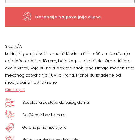
element
Garancija najpovoljnije cijene
Modern
V9-
60-
SKU:
N/A
Kuhinjski gornji viseći ormarić Modern širine 60 cm izrađen je
2K/3,
od ploče debljine 18 mm, boja korpusa je bijela.
Ormarić ima
dvoja vrata, koja su na rubovima zaobljena i imajo mehanizam
dvoje
mekanog zatvaranja i UV lakirana. Fronte su izrađene od
medijapana i UV lakirane.
vrat,
Cijeli opis
VIŠE
Besplatna dostava do vašeg doma
BOJA
Do 24 rata bez kamata
količina
Garancija najniže cijene
Najbolji omjer cijene i kvalitete