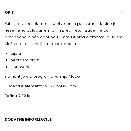
OPIS
Kuhinjski viseći element sa otvorenim policama, idealno je
rješenje za odlaganje manjih predmeta.
Izrađen je od
pročišćene ploče debljine 18 mm. Dubina elementa je 30 cm.
Možete birati između tri boje korpusa:
bijela
nebraska hrast
slonovače
Element je dio programa kuhinja Modern.
Dimenzije elementa: Š15xV72xD30 cm
Težina: 7,30 kg
DODATNE INFORMACIJE