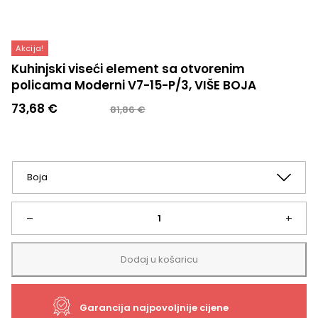
Akcija!
Kuhinjski viseći element sa otvorenim
policama Moderni V7-15-P/3, VIŠE BOJA
Izvorna
Trenutna
73,68
€
81,86
€
cijena
cijena
bila
je:
je:
73,68 €.
81,86 €.
Kuhinjski
–
+
viseći
Dodaj u košaricu
element
Garancija najpovoljnije cijene
sa