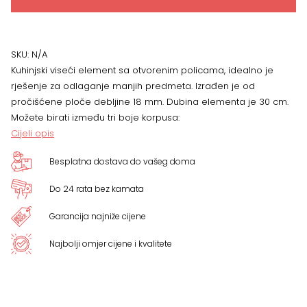
otvorenim
policama
SKU:
N/A
Kuhinjski viseći element sa otvorenim policama, idealno je
Moderni
rješenje za odlaganje manjih predmeta.
Izrađen je od
pročišćene ploče debljine 18 mm. Dubina elementa je 30 cm.
V7-
Možete birati između tri boje korpusa:
Cijeli opis
15-
Besplatna dostava do vašeg doma
P/3,
Do 24 rata bez kamata
VIŠE
Garancija najniže cijene
BOJA
Najbolji omjer cijene i kvalitete
količina