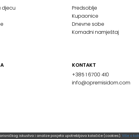
a djecu
Predsoblje
Kupaonice
ce
Dnevne sobe
Komadni namještaj
JA
KONTAKT
+385 1 6700 410
info@opremisidom.com
orisničkog iskustva i analize posjeta upotrebljava kolačiće (cookies).
Više o kol