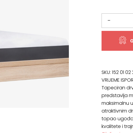
bila
je:
je:
413,37 €
Tapeciran
–
435,12 €
drveni
G
krevet
City
120
SKU:
152 01 02
VRIJEME ISPO
x
Tapeciran drv
predstavlja m
200
maksimalnu ud
količina
atraktivnim d
topao ugođaj 
kvalitete i traj