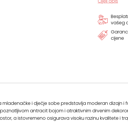
Cijeli opis
Bespla
vašeg
Garanci
cijene
 za mladenačke i dječje sobe predstavlja moderan dizajn i f
epoznatljivom antracit bojom i atraktivnim drvenim dekoro
tor, a istovremeno osigurava visoku razinu kvalitete i traj