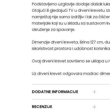
Podstavljeno uzglavlje dodaje dašak luk
čitajući ili gledajući TV u drveni krevet
namještaj nije samo izdržljiv i lak za čišćen
materijale koji su u skladu sa sustavom kva
okruženje za spavanje.
Dimenzije drveni kreveta, širina 127 cm, 
iskoristivost prostora i udobnost korisnika
Ovaj drveni krevet savršeno se uklapa u m
Uz drveni krevet odgovara madrac dimenz
DODATNE INFORMACIJE
RECENZIJE