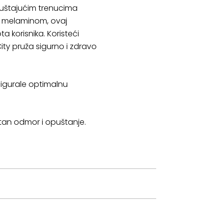
puštajućim trenucima
og melaminom, ovaj
ota korisnika. Koristeći
 City pruža sigurno i zdravo
osigurale optimalnu
etan odmor i opuštanje.