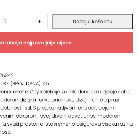
.
+
Dodaj u košaricu
.
arancija najpovoljnije cijene
 25342
RUKE (BROJ DANA):
45
eni krevet iz City kolekcije za mladenačke i dječje sobe
oderan dizajn i funkcionalnost, dizajniran da pruži
obnost i stil. S prepoznatljivom antracit bojom i
rvenim dekorom, ovaj drveni krevet unosi moderan i
u svaki prostor, a istovremeno osigurava visoku razinu
nosti.