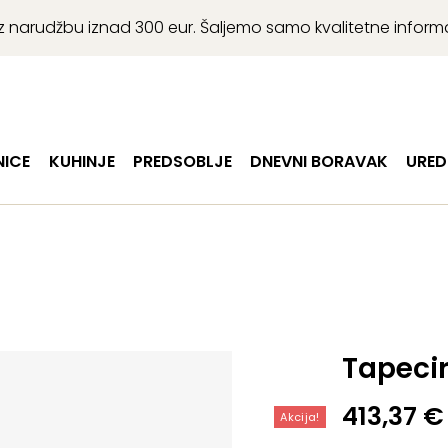
r uz narudžbu iznad 300 eur. Šaljemo samo kvalitetne infor
ICE
KUHINJE
PREDSOBLJE
DNEVNI BORAVAK
URED
Tapecir
Izvorna
Trenutn
413,37
€
Akcija!
cijena
cijena