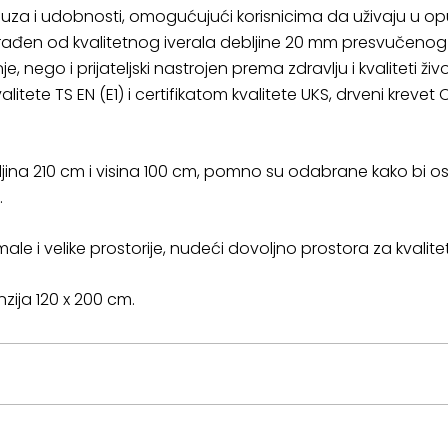
suza i udobnosti, omogućujući korisnicima da uživaju u o
u. Izrađen od kvalitetnog iverala debljine 20 mm presvučen
je, nego i prijateljski nastrojen prema zdravlju i kvaliteti živ
litete TS EN (E1) i certifikatom kvalitete UKS, drveni krevet
duljina 210 cm i visina 100 cm, pomno su odabrane kako bi 
.
ale i velike prostorije, nudeći dovoljno prostora za kvalit
ija 120 x 200 cm.