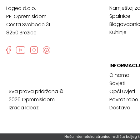
Namještaj z
Lagea d.o.o.
Spalnice
PE: Opremisidom
Blagovaoni
Cesta Svobode 31
Kuhinje
8250 Brežice
INFORMACI
O nama
Savjeti
Sva prava pridržana ©
Opći uvjeti
2026 Opremisidom
Povrat robe
Izrada
Ideaz
Dostava
Naša internetska stranica radi što boljeg k