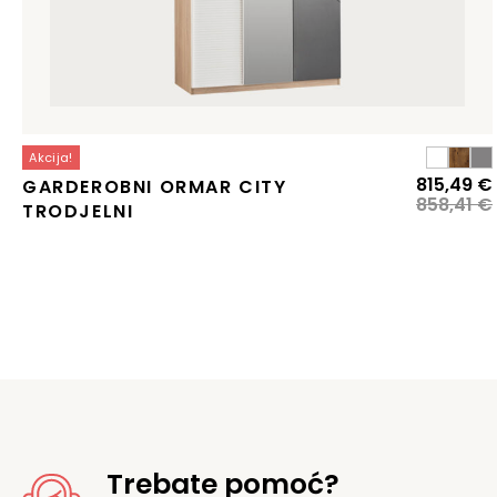
Akcija!
815,49
€
GARDEROBNI ORMAR CITY
858,41
€
TRODJELNI
j
j
Trebate pomoć?