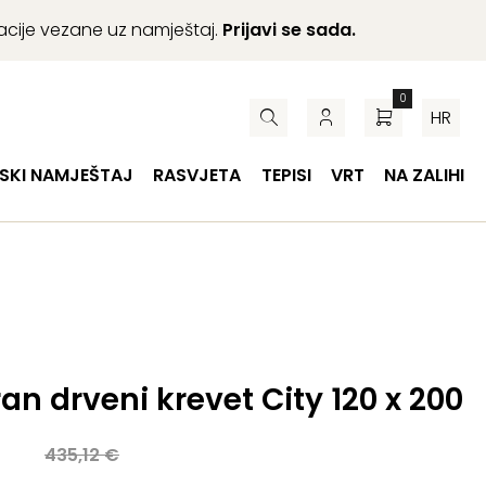
macije vezane uz namještaj.
Prijavi se sada.
0
HR
SKI NAMJEŠTAJ
RASVJETA
TEPISI
VRT
NA ZALIHI
an drveni krevet City 120 x 200
a
435,12
€