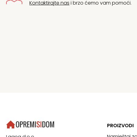
Kontaktirajte nas
i brzo ćemo vam pomoći.
PROIZVODI
Namještaj z
Lagea d.o.o.