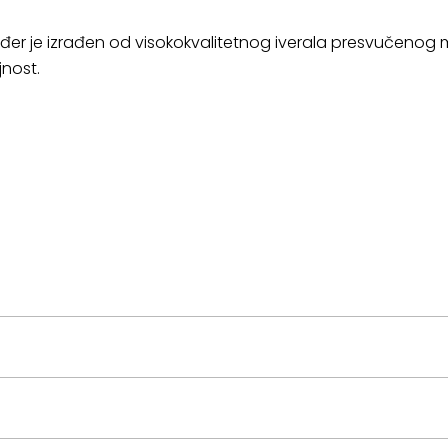
kođer je izrađen od visokokvalitetnog iverala presvučenog
jnost.