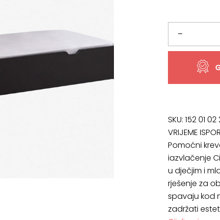
bila
je:
je:
132,16 €.
Dodatni
–
139,12 €.
krevet
G
ili
ladica
City
SKU:
152 01 02
VRIJEME ISPO
količina
Pomoćni kreve
iazvlačenje Ci
u dječjim i m
rješenje za ob
spavaju kod nj
zadržati estet