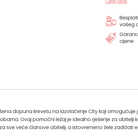
Cijeli opis
Bespla
vašeg
Garanci
cijene
šena dopuna krevetu na iazvlačenje City koji omogućuje još
bama. Ovaj pomoćni ležaj je idealno rješenje za obitelji 
li za sve veće članove obitelji, a istovremeno žele zadržati es