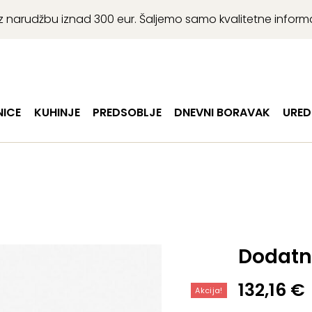
r uz narudžbu iznad 300 eur. Šaljemo samo kvalitetne infor
ICE
KUHINJE
PREDSOBLJE
DNEVNI BORAVAK
URED
Dodatni
Izvorna
Trenutn
132,16
€
Akcija!
cijena
cijena