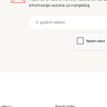
informacije vezane uz namještaj.
a djecu
Predsoblje