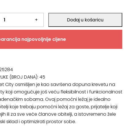
+
Dodaj u košaricu
arancija najpovoljnije cijene
 25284
RUKE (BROJ DANA):
45
t City osmišljen je kao savršena dopuna krevetu na
ty koji omogućuje još veću fleksibilnost i funkcionalnost
ladenačkim sobama. Ovaj pomoćni ležaj je idealno
itelji koje trebaju pomoćni ležaj za goste, prijatelje koji
ih ili za sve veće članove obitelji, a istovremeno žele
ski sklad i optimizirati prostor sobe.