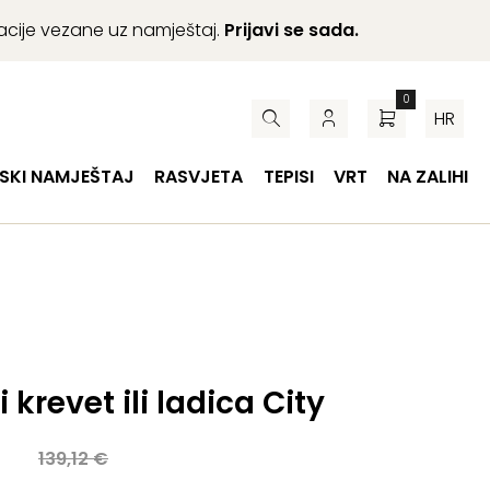
macije vezane uz namještaj.
Prijavi se sada.
0
HR
SKI NAMJEŠTAJ
RASVJETA
TEPISI
VRT
NA ZALIHI
 krevet ili ladica City
a
139,12
€