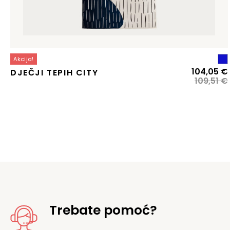
Akcija!
104,05
€
DJEČJI TEPIH CITY
109,51
€
j
j
Trebate pomoć?