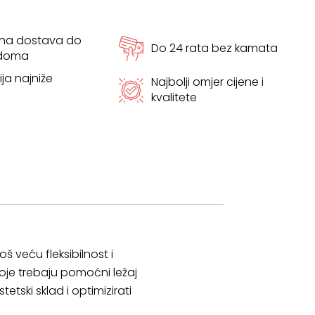
tna dostava do
Do 24 rata bez kamata
 doma
ja najniže
Najbolji omjer cijene i
kvalitete
 veću fleksibilnost i
koje trebaju pomoćni ležaj
tetski sklad i optimizirati