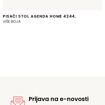
PISAČI STOL AGENDA HOME 4244,
Izvorna
Trenutna
VIŠE BOJA
cijena
cijena
bila
e:
e:
191,74 €.
213,05 €.
Prijava na e-novosti