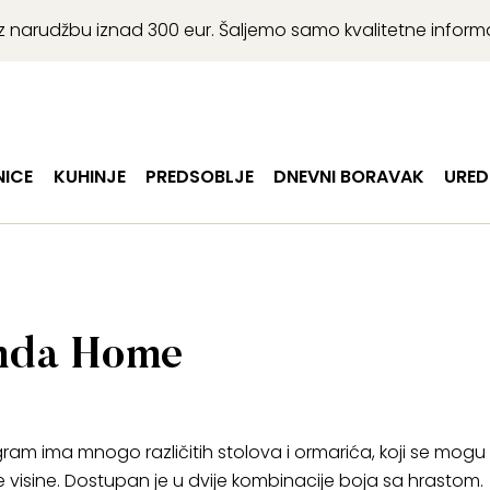
r uz narudžbu iznad 300 eur. Šaljemo samo kvalitetne infor
ICE
KUHINJE
PREDSOBLJE
DNEVNI BORAVAK
URED
enda Home
m ima mnogo različitih stolova i ormarića, koji se mogu p
 visine. Dostupan je u dvije kombinacije boja sa hrastom.