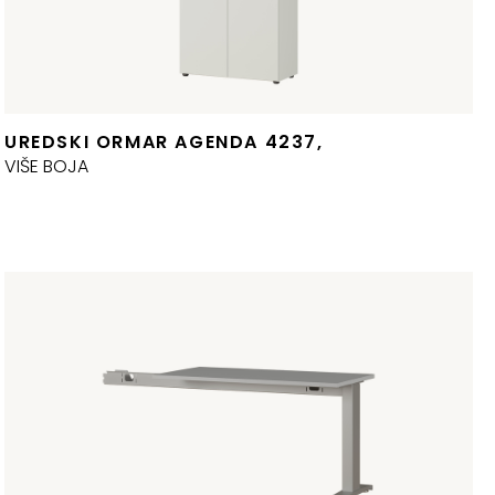
UREDSKI ORMAR AGENDA 4237,
zvorna
renutna
VIŠE BOJA
ijena
ijena
ila
:
:
24,80 €.
38,66 €.