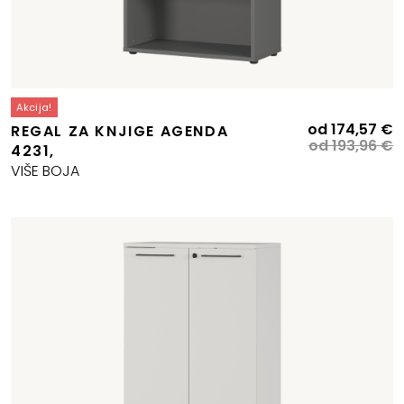
Akcija!
I
T
od
174,57
€
REGAL ZA KNJIGE AGENDA
c
c
od
193,96
€
4231,
b
je
VIŠE BOJA
je
1
1