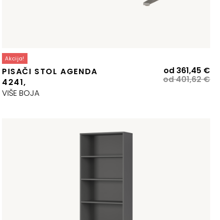
Akcija!
zvorna
renutna
Iz
Tr
od
361,45
€
PISAČI STOL AGENDA
ijena
ijena
ci
ci
od
401,62
€
4241,
ila
:
bi
je:
VIŠE BOJA
:
74,57 €.
je:
36
93,96 €.
40