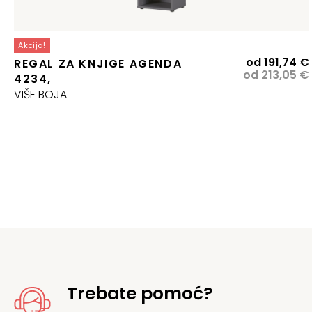
Akcija!
od
191,74
€
REGAL ZA KNJIGE AGENDA
od
213,05
€
4234,
j
VIŠE BOJA
j
Trebate pomoć?