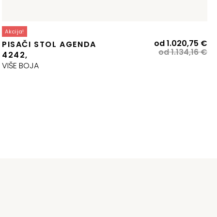
Akcija!
Iz
Tr
od
1.020,75
€
PISAČI STOL AGENDA
ci
ci
od
1.134,16
€
4242,
bi
je:
VIŠE BOJA
je:
1.
1.1