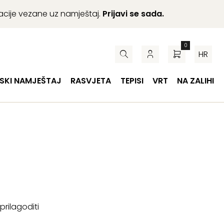
macije vezane uz namještaj.
Prijavi se sada.
0
HR
SKI NAMJEŠTAJ
RASVJETA
TEPISI
VRT
NA ZALIHI
rilagoditi