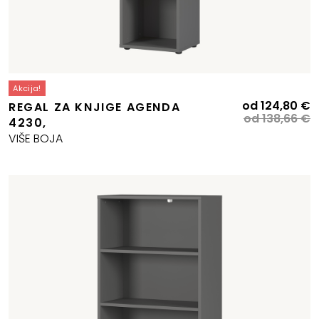
Akcija!
I
T
od
124,80
€
REGAL ZA KNJIGE AGENDA
c
c
od
138,66
€
4230,
b
je
VIŠE BOJA
je
1
1